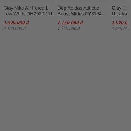
Giày Nike Air Force 1
Dép Adidas Adilette
Giày Thể
Low White DH2920-111
Boost Slides FY8154
Ultrabo
Màu Trắng Size 40
Màu Đen Trắng Size 46
'Core Bl
2.590.000 đ
1.150.000 đ
2.990.00
Màu Đen 
3.400.000 đ
1.550.000 đ
3.650.000