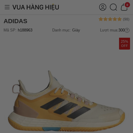
0
ADIDAS
Mã SP:
h188963
Danh mục:
Giày
Lượt mua:
300
25%
OFF