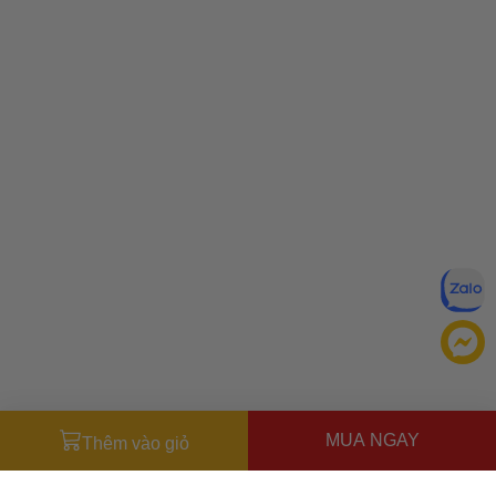
MUA NGAY
Thêm vào giỏ
Đăng ký để nhận ưu đãi qua email:
ĐĂNG KÝ