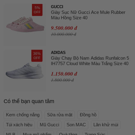
GUCCI
5%
Giày Sục Nữ Gucci Ace Mule Rubber
OFF
Màu Hồng Size 40
9.500.000 đ
10.000.000 đ
ADIDAS
36%
Giày Chạy Bộ Nam Adidas Runfalcon 5
OFF
IH7757 Cloud White Màu Trắng Size 40
1.150.000 đ
1.800.000 đ
Có thể bạn quan tâm
Kem chống nắng
Sữa rửa mặt
Đồng hồ
Túi xách hiệu
Mũ Gucci
Son MAC
Lăn khử mùi
MLB
Mua mỹ phẩm
Quà tặng
Trang Sức