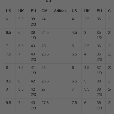
Nữ
US
UK
EU
CM
Adidas
US
UK
EU
C
6
5.5
38
24
4
2.5
35
21
2/3
6.5
6
39
24.5
4.5
3
35
21.
1/3
1/2
7
6.5
40
25
5
3.5
36
22
7.5
7
40
25.5
5.5
4
36
22.
2/3
2/3
8
7.5
41
26
6
4.5
37
23
1/3
1/3
8.5
8
42
26.5
6.5
5
38
23.
9
8.5
42
27
7
5.5
38
24
2/3
2/3
9.5
9
43
27.5
7.5
6
39
24.
1/3
1/3