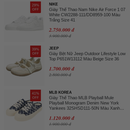
NIKE
29%
Giày Thể Thao Nam Nike Air Force 1 07
OFF
White CW2288-111/DD8959-100 Màu
Trắng Size 41
2.750.000 đ
3.900.000 đ
JEEP
39%
Giày Bệt Nữ Jeep Outdoor Lifestyle Low
OFF
Top P651W13112 Màu Beige Size 36
1.700.000 đ
2.800.000 đ
MLB KOREA
41%
Giày Thể Thao MLB Playball Mule
OFF
Playball Monogram Denim New York
Yankees 32SHSD111-50N Màu Xanh
Navy Size 240
1.120.000 đ
1.900.000 đ