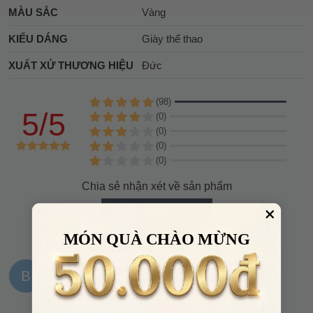
MÀU SẮC
Vàng
KIỂU DÁNG
Giày thể thao
XUẤT XỨ THƯƠNG HIỆU
Đức
(98)
5/5
(0)
(0)
(0)
(0)
Chia sẻ nhận xét về sản phẩm
VIẾT NHẬN XÉT
MÓN QUÀ CHÀO MỪNG
B
Bạch Quỳnh Anh
14:23, 02/08/2025
Giày đẹp lắm mn nhé