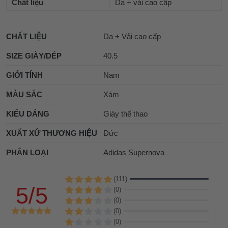
Chất liệu
Da + vải cao cấp
CHẤT LIỆU
Da + Vải cao cấp
SIZE GIÀY/DÉP
40.5
GIỚI TÍNH
Nam
MÀU SẮC
Xám
KIỂU DÁNG
Giày thể thao
XUẤT XỨ THƯƠNG HIỆU
Đức
PHÂN LOẠI
Adidas Supernova
(111)
5/5
(0)
(0)
(0)
(0)