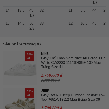
1/3
14
13.5
49
32
11
9.5
44
28
1/3
15
14.5
50
33
12
10.5
45
29
2/3
Sản phẩm tương tự
NIKE
29%
Giày Thể Thao Nam Nike Air Force 1 07
OFF
White CW2288-111/DD8959-100 Màu
Trắng Size 41
2.750.000 đ
3.900.000 đ
JEEP
39%
Giày Bệt Nữ Jeep Outdoor Lifestyle Low
OFF
Top P651W13112 Màu Beige Size 36
1.700.000 đ