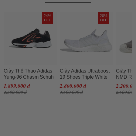
24%
20%
OFF
OFF
Giày Thể Thao Adidas
Giày Adidas Ultraboost
Giày Thể
Yung-96 Chasm Schuh
19 Shoes Triple White
NMD R1 
Màu Đen Size 38
G54008 Màu Trắng
BY8762 
1.899.000 đ
2.800.000 đ
2.200.00
2.500.000 đ
3.500.000 đ
2.500.000