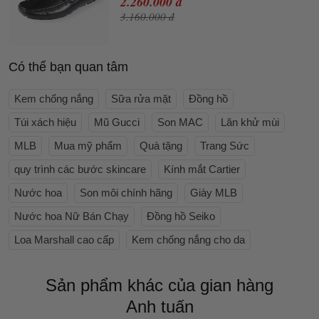
2.260.000 đ
3.160.000 đ
Có thể bạn quan tâm
Kem chống nắng
Sữa rửa mặt
Đồng hồ
Túi xách hiệu
Mũ Gucci
Son MAC
Lăn khử mùi
MLB
Mua mỹ phẩm
Quà tặng
Trang Sức
quy trình các bước skincare
Kính mắt Cartier
Nước hoa
Son môi chính hãng
Giày MLB
Nước hoa Nữ Bán Chạy
Đồng hồ Seiko
Loa Marshall cao cấp
Kem chống nắng cho da
Sản phẩm khác của gian hàng
Anh tuấn