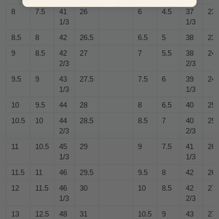
8
7.5
41
26
6
4.5
37
23
1/3
1/3
8.5
8
42
26.5
6.5
5
38
23.
9
8.5
42
27
7
5.5
38
24
2/3
2/3
9.5
9
43
27.5
7.5
6
39
24.
1/3
1/3
10
9.5
44
28
8
6.5
40
25
10.5
10
44
28.5
8.5
7
40
25.
2/3
2/3
11
10.5
45
29
9
7.5
41
26
1/3
1/3
11.5
11
46
29.5
9.5
8
42
26.
12
11.5
46
30
10
8.5
42
27
1/3
2/3
13
12.5
48
31
10.5
9
43
27.