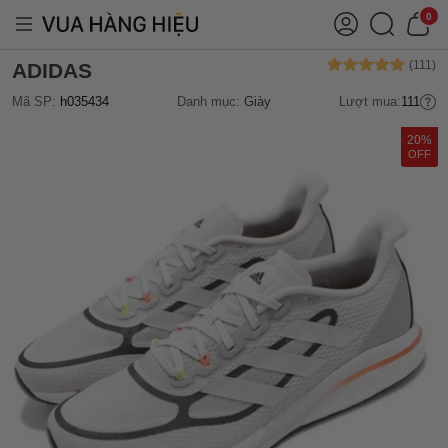
0
ADIDAS
Mã SP:
h035434
Danh mục:
Giày
Lượt mua:
111
20%
OFF