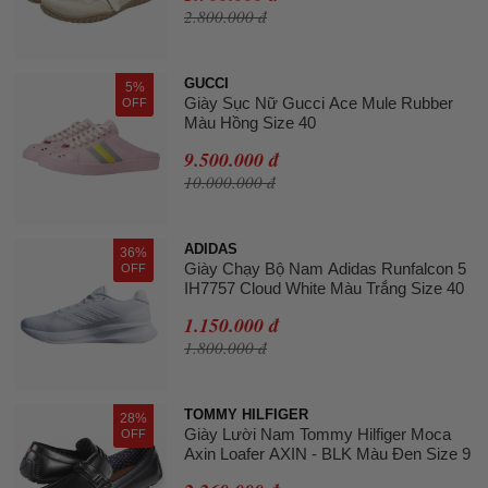
2.800.000 đ
GUCCI
5%
Giày Sục Nữ Gucci Ace Mule Rubber
OFF
Màu Hồng Size 40
9.500.000 đ
10.000.000 đ
ADIDAS
36%
Giày Chạy Bộ Nam Adidas Runfalcon 5
OFF
IH7757 Cloud White Màu Trắng Size 40
1.150.000 đ
1.800.000 đ
TOMMY HILFIGER
28%
Giày Lười Nam Tommy Hilfiger Moca
OFF
Axin Loafer AXIN - BLK Màu Đen Size 9