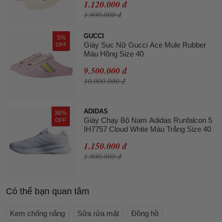
1.120.000 đ
1.900.000 đ
GUCCI
5%
Giày Sục Nữ Gucci Ace Mule Rubber
OFF
Màu Hồng Size 40
9.500.000 đ
10.000.000 đ
ADIDAS
36%
Giày Chạy Bộ Nam Adidas Runfalcon 5
OFF
IH7757 Cloud White Màu Trắng Size 40
1.150.000 đ
1.800.000 đ
Có thể bạn quan tâm
Kem chống nắng
Sữa rửa mặt
Đồng hồ