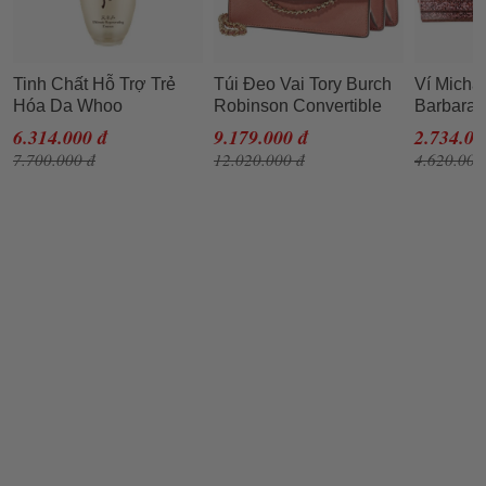
Tinh Chất Hỗ Trợ Trẻ
Túi Đeo Vai Tory Burch
Ví Micha
Hóa Da Whoo
Robinson Convertible
Barbara 
Cheonyuldan
Shoulder Bag- Tramonto
Metallic
6.314.000 đ
9.179.000 đ
2.734.00
Regenerating Essence
Cho Nữ
Rose Go
7.700.000 đ
12.020.000 đ
4.620.000