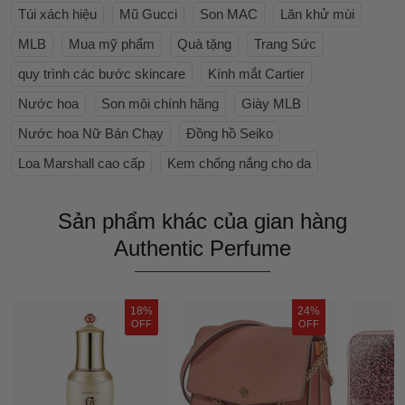
Túi xách hiệu
Mũ Gucci
Son MAC
Lăn khử mùi
MLB
Mua mỹ phẩm
Quà tặng
Trang Sức
quy trình các bước skincare
Kính mắt Cartier
Nước hoa
Son môi chính hãng
Giày MLB
Nước hoa Nữ Bán Chạy
Đồng hồ Seiko
Loa Marshall cao cấp
Kem chống nắng cho da
Sản phẩm khác của gian hàng
Authentic Perfume
18%
24%
OFF
OFF