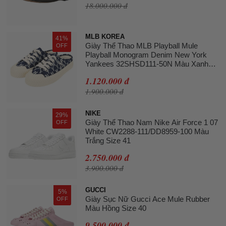
18.000.000 đ
MLB KOREA
41%
Giày Thể Thao MLB Playball Mule
OFF
Playball Monogram Denim New York
Yankees 32SHSD111-50N Màu Xanh
Navy Size 240
1.120.000 đ
1.900.000 đ
NIKE
29%
Giày Thể Thao Nam Nike Air Force 1 07
OFF
White CW2288-111/DD8959-100 Màu
Trắng Size 41
2.750.000 đ
3.900.000 đ
GUCCI
5%
Giày Sục Nữ Gucci Ace Mule Rubber
OFF
Màu Hồng Size 40
9.500.000 đ