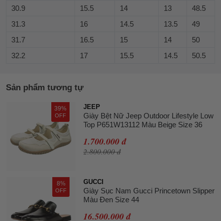
30.9
15.5
14
13
48.5
31.3
16
14.5
13.5
49
31.7
16.5
15
14
50
32.2
17
15.5
14.5
50.5
Sản phẩm tương tự
JEEP
39%
Giày Bệt Nữ Jeep Outdoor Lifestyle Low
OFF
Top P651W13112 Màu Beige Size 36
1.700.000 đ
2.800.000 đ
GUCCI
8%
Giày Sục Nam Gucci Princetown Slipper
OFF
Màu Đen Size 44
16.500.000 đ