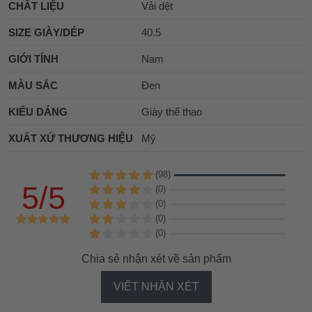
CHẤT LIỆU
Vải dệt
SIZE GIÀY/DÉP
40.5
GIỚI TÍNH
Nam
MÀU SẮC
Đen
KIỂU DÁNG
Giày thể thao
XUẤT XỨ THƯƠNG HIỆU
Mỹ
(98)
5/5
(0)
(0)
(0)
(0)
Chia sẻ nhận xét về sản phẩm
VIẾT NHẬN XÉT