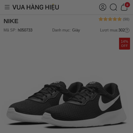
0
NIKE
Mã SP:
h050733
Danh mục:
Giày
Lượt mua:
302
14%
OFF