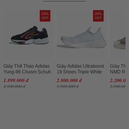
24%
20%
OFF
OFF
Giày Thể Thao Adidas
Giày Adidas Ultraboost
Giày Thể
Yung-96 Chasm Schuh
19 Shoes Triple White
NMD R1 
Màu Đen Size 38
G54008 Màu Trắng
BY8762 
1.899.000 đ
2.800.000 đ
2.200.00
2.500.000 đ
3.500.000 đ
2.500.000