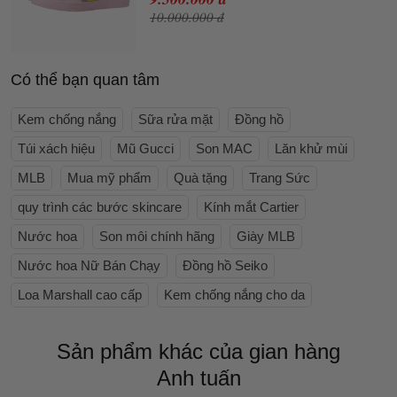
10.000.000 đ
Có thể bạn quan tâm
Kem chống nắng
Sữa rửa mặt
Đồng hồ
Túi xách hiệu
Mũ Gucci
Son MAC
Lăn khử mùi
MLB
Mua mỹ phẩm
Quà tặng
Trang Sức
quy trình các bước skincare
Kính mắt Cartier
Nước hoa
Son môi chính hãng
Giày MLB
Nước hoa Nữ Bán Chạy
Đồng hồ Seiko
Loa Marshall cao cấp
Kem chống nắng cho da
Sản phẩm khác của gian hàng
Anh tuấn