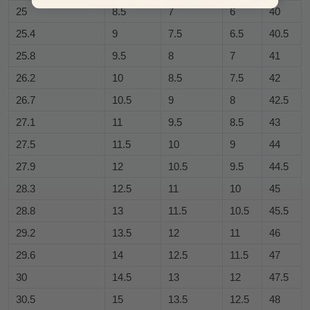
25
8.5
7
6
40
25.4
9
7.5
6.5
40.5
25.8
9.5
8
7
41
26.2
10
8.5
7.5
42
26.7
10.5
9
8
42.5
27.1
11
9.5
8.5
43
27.5
11.5
10
9
44
27.9
12
10.5
9.5
44.5
28.3
12.5
11
10
45
28.8
13
11.5
10.5
45.5
29.2
13.5
12
11
46
29.6
14
12.5
11.5
47
30
14.5
13
12
47.5
30.5
15
13.5
12.5
48