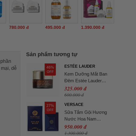
780.000 đ
495.000 đ
1.390.000 đ
Sản phẩm tương tự
 phần
ESTÉE LAUDER
46%
 mại, dễ
OFF
Kem Dưỡng Mắt Ban
Đêm Estée Lauder
Advanced Night Repair
325.000 đ
Eye 5ml Không Hộp
600.000 đ
VERSACE
27%
OFF
Sữa Tắm Gội Hương
Nước Hoa Nam
Versace Dylan Blue
950.000 đ
Pour Homme Perfumed
1.300.000 đ