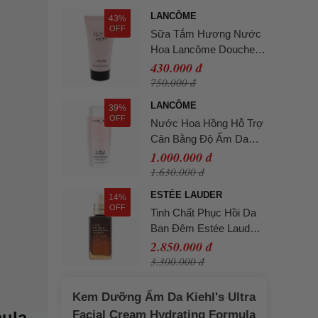
Bath & Shower Gel
LANCÔME
43%
250ml
OFF
Sữa Tắm Hương Nước
Hoa Lancôme Douche
Parfume Shower Gel
430.000 đ
50ml
750.000 đ
LANCÔME
39%
OFF
Nước Hoa Hồng Hỗ Trợ
Cân Bằng Độ Ẩm Da
Lancôme Tonique
1.000.000 đ
Confort Toner 400ml
1.630.000 đ
ESTÉE LAUDER
14%
OFF
Tinh Chất Phục Hồi Da
Ban Đêm Estée Lauder
Advanced Night Repair
2.850.000 đ
Serum 100ml
3.300.000 đ
Kem Dưỡng Ẩm Da Kiehl's Ultra
ula
Facial Cream Hydrating Formula