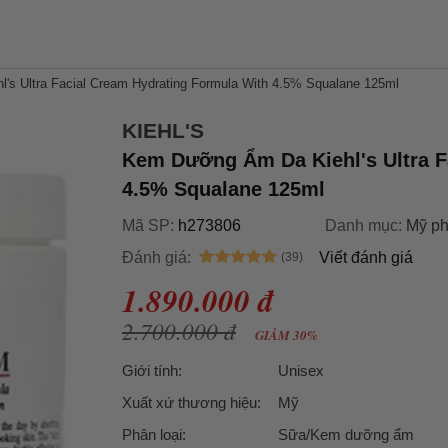
s Ultra Facial Cream Hydrating Formula With 4.5% Squalane 125ml
KIEHL'S
Kem Dưỡng Ẩm Da Kiehl's Ultra F
4.5% Squalane 125ml
Mã SP:
h273806
Danh mục:
Mỹ p
Đánh giá:
Viết đánh giá
1.890.000 đ
2.700.000 đ
GIẢM 30%
Giới tính:
Unisex
Xuất xứ thương hiệu:
Mỹ
Phân loại:
Sữa/Kem dưỡng ẩm