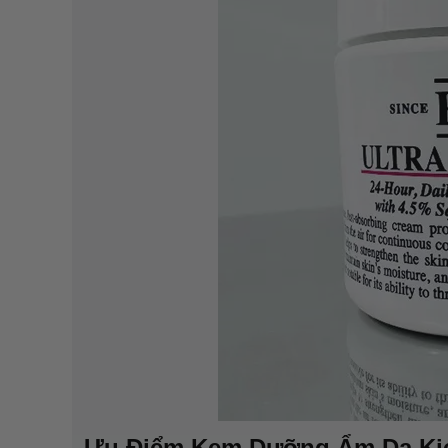
Ưu Điểm Kem Dưỡng Ẩm Da Kieh