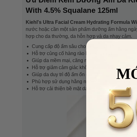
With 4.5% Squalane 125ml
Kiehl's Ultra Facial Cream Hydrating Formula W
nước hoặc cần một sản phẩm dưỡng ẩm hằng ngày 
hợp cho da thường, da hỗn hợp và da nhạy cảm.
Cung cấp độ ẩm sâu cho làn da suốt nhiều giờ.
Hỗ trợ củng cố hàng rào bảo vệ da tự nhiên.
Giúp da mềm mại, căng mịn và khỏe mạnh hơn.
Hỗ trợ giảm cảm giác khô căng, bong tróc do thi
M
Giúp da duy trì độ ẩm ổn định trong điều kiện thờ
Phù hợp sử dụng hằng ngày cho nhiều loại da.
Hỗ trợ cải thiện bề mặt da trở nên mịn màng và t