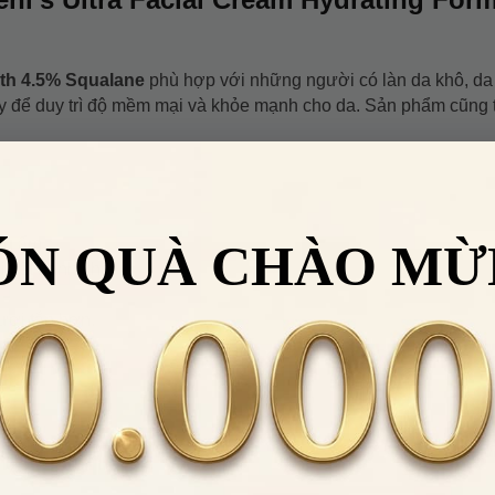
ith 4.5% Squalane
phù hợp với những người có làn da khô, da 
để duy trì độ mềm mại và khỏe mạnh cho da. Sản phẩm cũng 
ếu ẩm.
ÓN QUÀ CHÀO MỪ
i tiết hanh khô.
ươi tắn hơn.