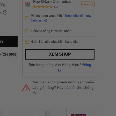
Raw&Rare Cosmetics
:00)
Theo dõi
(1)
h
Đỗi trả trong vòng 24h (
Theo điều kiện quy
định cụ thể
)
Kiểm tra hàng trước khi nhận
 thành
AY
Hoàn tiền nếu phát hiện hàng giả
i
và nội
nhanh
XEM SHOP
HÍCH (608)
 yêu cầu
ng báo
Bán hàng cùng Vua Hàng Hiệu?
Đăng
yển tại
ký
Nếu bạn không thêm được sản phẩm
vào giỏ hàng? Hãy
báo lỗi
cho chúng
tôi.