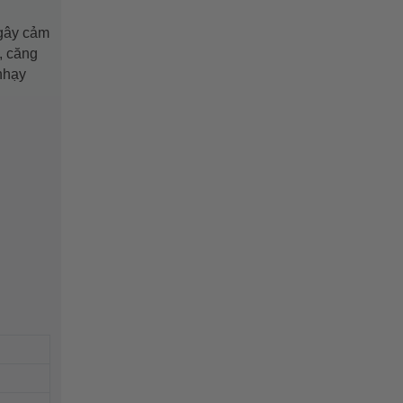
 gây cảm
, căng
nhạy