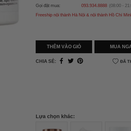
Gọi đặt mua:
093.934.8888
(08:00 - 21
Freeship nội thành Hà Nội & nội thành Hồ Chí Min
Ưu đãi dành cho bạn
Miễn phí giao hàng
30.000đ
cho đơn hàng từ
500.000đ
(Áp dụng tại nội thành Hà Nội & nội
Hồ Chí Minh).
THÊM VÀO GIỎ
MUA NG
Lưu ý: Với các đơn hàng tại nội thành
Hà Nộ
thành
Hồ Chí Minh
, khách hàng muốn giao 
CHIA SẺ:
ĐÃ T
trong ngày hoặc Đơn hàng giao hỏa tốc theo
của khách hàng phí vận chuyển sẽ được thô
và áp dụng theo cước phí của đơn vị vận chu
thời điểm đó.
Xem chi tiết →
Lựa chọn khác: