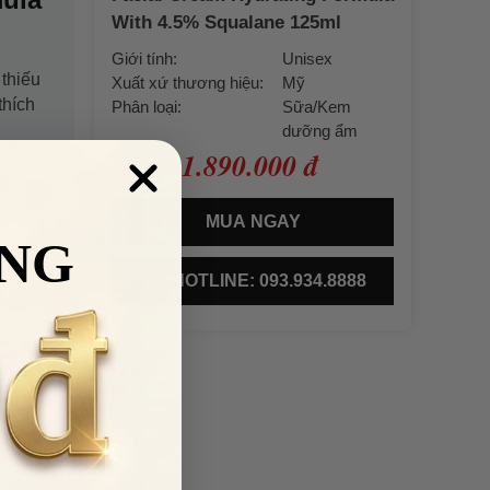
With 4.5% Squalane 125ml
Giới tính:
Unisex
thiếu
Xuất xứ thương hiệu:
Mỹ
thích
Phân loại:
Sữa/Kem
dưỡng ẩm
1.890.000 đ
Giá bán:
MUA NGAY
NG
HOTLINE: 093.934.8888