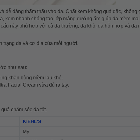
à dễ dàng thẩm thấu vào da. Chất kem không quá đặc, không
 thoa, kem nhanh chóng tạo lớp màng dưỡng ẩm giúp da mềm mại
ết cấu này phù hợp với cả da thường, da khô, da hỗn hợp và da 
h trạng da và cơ địa của mỗi người.
ớc như sau:
dùng khăn bông mềm lau khô.
ra Facial Cream vừa đủ ra tay.
quả chăm sóc da tốt.
KIEHL'S
Mỹ