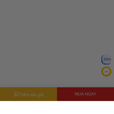
MUA NGAY
Thêm vào giỏ
Miễn trừ trách nhiệm:
Mặc dù chúng tôi luôn cố gắng đảm
bảo rằng mọi thông tin đều chính xác, nhưng đôi khi nhà sản
xuất có thể thay đổi danh sách thành phần của sản phẩm.