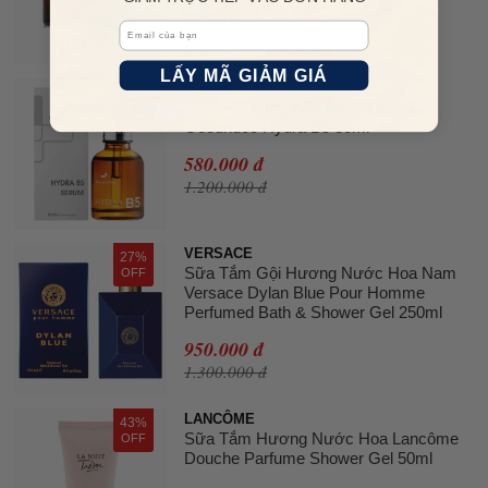
325.000 đ
Email
600.000 đ
LẤY MÃ GIẢM GIÁ
GOODNDOC
52%
Serum Dưỡng Ẩm, Phục Hồi Da
OFF
Goodndoc Hydra B5 30ml
580.000 đ
1.200.000 đ
VERSACE
27%
Sữa Tắm Gội Hương Nước Hoa Nam
OFF
Versace Dylan Blue Pour Homme
Perfumed Bath & Shower Gel 250ml
950.000 đ
1.300.000 đ
LANCÔME
43%
Sữa Tắm Hương Nước Hoa Lancôme
OFF
Douche Parfume Shower Gel 50ml