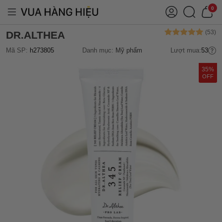
0
DR.ALTHEA
Mã SP:
h273805
Danh mục:
Mỹ phẩm
Lượt mua:
53
35%
OFF