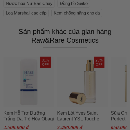
Nước hoa Nữ Bán Chạy
Đồng hồ Seiko
Loa Marshall cao cấp
Kem chống nắng cho da
Sản phẩm khác của gian hàng
Raw&Rare Cosmetics
31%
23%
OFF
OFF
Kem Hỗ Trợ Dưỡng
Kem Lót Yves Saint
Sữa Chố
Trắng Da Trẻ Hóa Obagi
Laurent YSL Touche
Perfect 
Nu-Derm Clear Số 3fx
Eclat Blur Primer 30ml
Skincare
2.500.000 đ
2.480.000 đ
650.000 