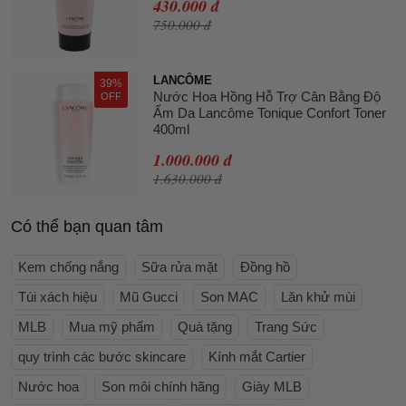
430.000 đ
750.000 đ
LANCÔME
39%
Nước Hoa Hồng Hỗ Trợ Cân Bằng Độ
OFF
Ẩm Da Lancôme Tonique Confort Toner
400ml
1.000.000 đ
1.630.000 đ
Có thể bạn quan tâm
Kem chống nắng
Sữa rửa mặt
Đồng hồ
Túi xách hiệu
Mũ Gucci
Son MAC
Lăn khử mùi
MLB
Mua mỹ phẩm
Quà tặng
Trang Sức
quy trình các bước skincare
Kính mắt Cartier
Nước hoa
Son môi chính hãng
Giày MLB