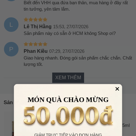
Biết đến VHH qua đứa bạn thân, mua hàng ở đây rất
tin tưởng, yên tâm lắm.
L
Lê Thị Hằng
15:53, 27/07/2026
Sản phẩm này có sẵn ở HCM không Shop ơi?
P
Phan Kiều
07:29, 27/07/2026
Giao hàng nhanh. Đóng gói sản phẩm chắc chắn. Chất
lượng tốt.
XEM THÊM
MÓN QUÀ CHÀO MỪNG
Sản phẩm tương tự
ESTÉE LAUDER
46%
Kem Dưỡng Mắt Ban Đêm Estée
OFF
Lauder Advanced Night Repair Eye 5ml
Không Hộp
GIẢM TRỰC TIẾP VÀO ĐƠN HÀNG