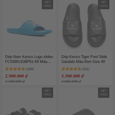
HẾT
HẾT
HÀNG
HÀNG
Dép Nam Kenzo Logo slides
Dép Kenzo Tiger Pool Slide
FC55MU108P61-69 Màu
Sandals Màu Đen Size 40
Xanh Blue Size 40
2.900.000 đ
3.500.000 đ
3.500.000 đ
4.000.000 đ
HẾT
HẾT
HÀNG
HÀNG