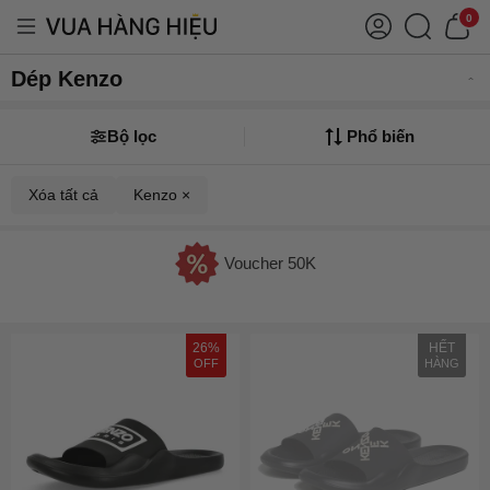
0
Dép Kenzo
Bộ lọc
Phổ biến
Xóa tất cả
Kenzo ×
Voucher 50K
26%
HẾT
OFF
HÀNG