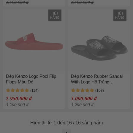
3.500.000 đ
3.500.000 đ
HẾT
HẾT
HÀNG
HÀNG
Dép Kenzo Logo Pool Flip
Dép Kenzo Rubber Sandal
Flops Màu Đỏ
With Logo Hổ Trắng
FC55MU104P60 Màu Đen
2.950.000 đ
3.000.000 đ
3.200.000 đ
3.900.000 đ
Hiển thị từ 1 đến 16 / 16 sản phẩm