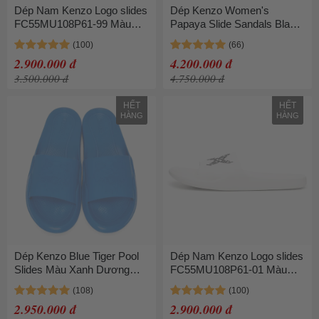
Dép Nam Kenzo Logo slides
Dép Kenzo Women's
FC55MU108P61-99 Màu
Papaya Slide Sandals Black
Đen Size 41
Màu Đen
2.900.000 đ
4.200.000 đ
3.500.000 đ
4.750.000 đ
HẾT
HẾT
HÀNG
HÀNG
Dép Kenzo Blue Tiger Pool
Dép Nam Kenzo Logo slides
Slides Màu Xanh Dương
FC55MU108P61-01 Màu
Size 39
Trắng Size 41
2.950.000 đ
2.900.000 đ