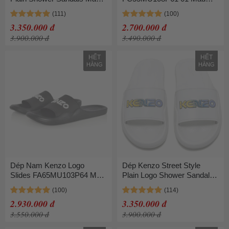
Đen
Trắng Size 40
3.350.000 đ
2.700.000 đ
3.900.000 đ
3.490.000 đ
HẾT
HẾT
HÀNG
HÀNG
Dép Nam Kenzo Logo
Dép Kenzo Street Style
Slides FA65MU103P64 Màu
Plain Logo Shower Sandals
Đen Size 40
Màu Trắng
2.930.000 đ
3.350.000 đ
3.550.000 đ
3.900.000 đ