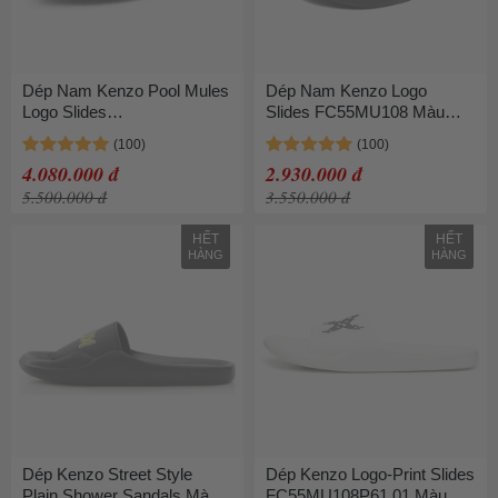
Dép Nam Kenzo Pool Mules
Dép Nam Kenzo Logo
Logo Slides
Slides FC55MU108 Màu
FE55MU110P5099 Màu Đen
Đen Size 40
Size 42
4.080.000 đ
2.930.000 đ
5.500.000 đ
3.550.000 đ
HẾT
HẾT
HÀNG
HÀNG
Dép Kenzo Street Style
Dép Kenzo Logo-Print Slides
Plain Shower Sandals Màu
FC55MU108P61 01 Màu