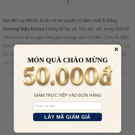
1
Nói đến sự tinh tế, bí ẩn và nét quyến rũ đậm chất Á Đông,
thương hiệu Kenzo
không hề lép vế. Nét đặc sắc trong thiết kế
của Kenzo là sự giao hòa giữa phong cách cổ điển Châu Á (điển
hình là Nhật Bản) với sự sang trọng và hiện đại của Châu Âu. Là
đại diện cho nền văn hóa Đông và Tây, Kenzo đã đứng ở trung
MÓN QUÀ CHÀO MỪNG
tâm Paris, kinh đô thời trang của thế giới, trong 48 năm.
Thương hiệu Kenzo được thành lập vào năm 1970 bởi nhà thiết
XEM THÊM
kế tài năng người Nhật Kenzo Takada. Theo thời gian, thương
hiệu này đã được biết đến nhiều hơn với sự phong phú về kiểu
GIẢM TRỰC TIẾP VÀO ĐƠN HÀNG
dáng, biến thể và màu sắc.Các thiết kế của Kenzo luôn mang đặc
Email
trưng của sự pha trộn giữa phong cách Nhật Bản và sự sang
trọng của Châu Âu.
LẤY MÃ GIẢM GIÁ
Giống như các thương hiệu thời trang cao cấp hàng đầu của
Paris, Kenzo giới thiệu các phụ kiện giày cho nam và nữ. Các