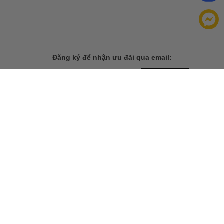
Đăng ký để nhận ưu đãi qua email:
ĐĂNG KÝ
Chính sách bảo mật của
Bằng cách đăng ký, bạn đồng ý với
chúng tôi
TẢI ỨNG DỤNG CHO ĐIỆN THOẠI
THÔNG TIN