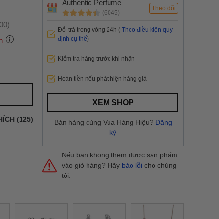
Authentic Perfume
Theo dõi
(6045)
:00)
Đỗi trả trong vòng 24h (
Theo điều kiện quy
định cụ thể
)
h
Kiểm tra hàng trước khi nhận
 thành
Hoàn tiền nếu phát hiện hàng giả
i
và nội
XEM SHOP
nhanh
HÍCH (125)
Bán hàng cùng Vua Hàng Hiệu?
Đăng
 yêu cầu
ký
ng báo
yển tại
Nếu bạn không thêm được sản phẩm
vào giỏ hàng? Hãy
báo lỗi
cho chúng
tôi.