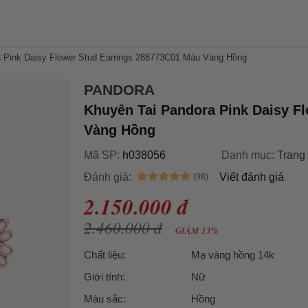
 Pink Daisy Flower Stud Earrings 288773C01 Màu Vàng Hồng
PANDORA
Khuyên Tai Pandora Pink Daisy F
Vàng Hồng
Mã SP:
h038056
Danh mục:
Trang
Đánh giá:
Viết đánh giá
2.150.000 đ
2.460.000 đ
GIẢM 13%
Chất liệu:
Mạ vàng hồng 14k
Giới tính:
Nữ
Màu sắc:
Hồng