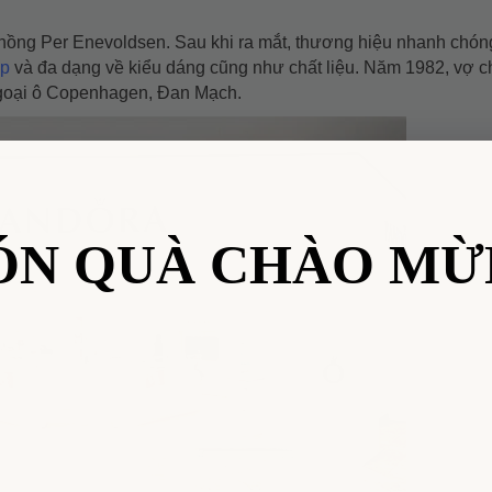
hồng Per Enevoldsen. Sau khi ra mắt, thương hiệu nhanh chón
ấp
và đa dạng về kiểu dáng cũng như chất liệu. Năm 1982, vợ 
ngoại ô Copenhagen, Đan Mạch.
ÓN QUÀ CHÀO MỪ
Nhập
VHHPDR1
để giảm
50.000đ
cho