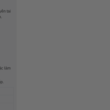
ên tai
h.
oặc làm
p.