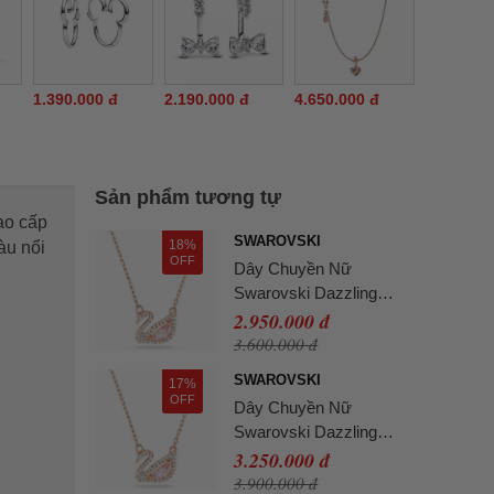
1.390.000 đ
2.190.000 đ
4.650.000 đ
Sản phẩm tương tự
ao cấp
SWAROVSKI
18%
àu nổi
OFF
Dây Chuyền Nữ
Swarovski Dazzling
Swan Necklace Multi-
2.950.000 đ
Colored Rose-Gold Tone
3.600.000 đ
Plated 5469989 Màu
SWAROVSKI
17%
Vàng Hồng
OFF
Dây Chuyền Nữ
Swarovski Dazzling
Swan Necklace Multi-
3.250.000 đ
Colored Rose-Gold Tone
3.900.000 đ