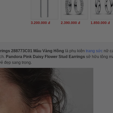
3.200.000 đ
2.390.000 đ
1.850.000 đ
arrings 288773C01 Màu Vàng Hồng
là phụ kiện
trang sức
nữ c
̣ch.
Pandora Pink Daisy Flower Stud Earrings
sở hữu tông m
vẻ đẹp sang trọng.