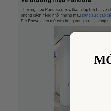
Thương hiệu Pandora được thành lập bởi hai vợ c
phong cách riêng nhờ những mẫu
trang sức cao c
Per Enevoldsen mở cửa hàng trang sức tại vùng 
M