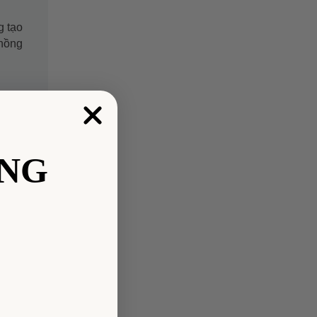
g tạo
chồng
NG