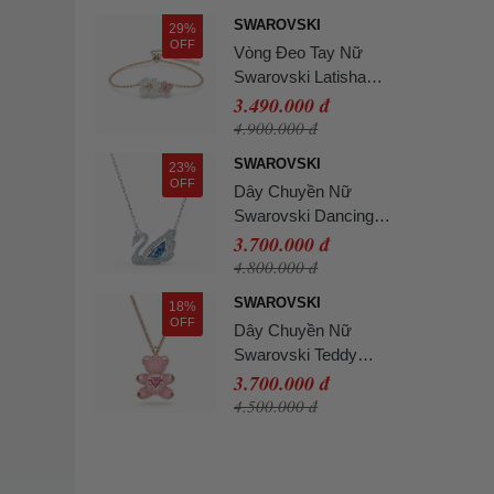
Plated 5469989 Màu
SWAROVSKI
29%
Vàng Hồng
OFF
Vòng Đeo Tay Nữ
Swarovski Latisha
Bracelet Flower,
3.490.000 đ
Multicolored, Rose Gold-
4.900.000 đ
Tone Plated 5636591
SWAROVSKI
23%
Màu Vàng Hồng
OFF
Dây Chuyền Nữ
Swarovski Dancing
Swan Necklace, Blue,
3.700.000 đ
Rhodium Plated
4.800.000 đ
5533397 Màu Bạc
SWAROVSKI
18%
OFF
Dây Chuyền Nữ
Swarovski Teddy
Pendant Bear 5642976
3.700.000 đ
Màu Vàng Hồng
4.500.000 đ