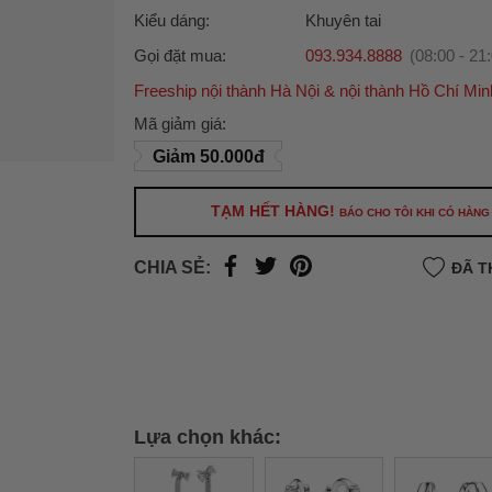
Kiểu dáng:
Khuyên tai
Gọi đặt mua:
093.934.8888
(08:00 - 21
Freeship nội thành Hà Nội & nội thành Hồ Chí Min
Ưu đãi dành cho bạn
Mã giảm giá:
Miễn phí giao hàng
30.000đ
cho đơn hàng từ
Giảm 50.000đ
500.000đ
(Áp dụng tại nội thành Hà Nội & nội
Hồ Chí Minh).
TẠM HẾT HÀNG!
BÁO CHO TÔI KHI CÓ HÀNG
Lưu ý: Với các đơn hàng tại nội thành
Hà Nộ
thành
Hồ Chí Minh
, khách hàng muốn giao 
CHIA SẺ:
ĐÃ T
trong ngày hoặc Đơn hàng giao hỏa tốc theo
của khách hàng phí vận chuyển sẽ được thô
và áp dụng theo cước phí của đơn vị vận chu
thời điểm đó.
Xem chi tiết →
Lựa chọn khác: