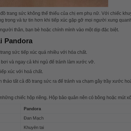
đồ trang sức không thể thiếu của chị em phụ nữ. Với chiếc khuy
ng trọng và tự tin hơn khi tiếp xúc gặp gỡ mọi người xung quan
người thân, bạn bè hoặc chính mình vào một dịp đặc biệt.
i Pandora
rang sức tiếp xúc quá nhiều với hóa chất.
đi bơi và ngay cả khi ngủ để tránh làm xước vỡ.
iếp xúc với hoá chất.
n tháo tất cả đồ trang sức ra để tránh va chạm gây trầy xước h
 những chiếc hộp riêng. Hộp bảo quản nên có bông hoặc mút xố
Pandora
Đan Mạch
Khuyên tai