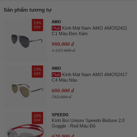
Sản phẩm tương tự
AMO
13%
OFF
Kính Mát Nam AMO AMO52421
C1 Màu Đen Xám
980.000 đ
1.127.000 đ
AMO
13%
OFF
Kính Mát Nam AMO AMO52417
C4 Màu Nâu
680.000 đ
782.000 đ
SPEEDO
10%
Kính Bơi Unisex Speedo Biofuse 2.0
OFF
Goggle - Red Màu Đỏ
629.000 đ