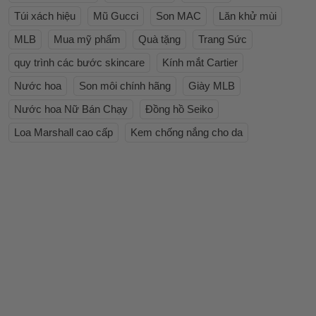
Túi xách hiệu
Mũ Gucci
Son MAC
Lăn khử mùi
MLB
Mua mỹ phẩm
Quà tặng
Trang Sức
quy trình các bước skincare
Kính mắt Cartier
Nước hoa
Son môi chính hãng
Giày MLB
Nước hoa Nữ Bán Chạy
Đồng hồ Seiko
Loa Marshall cao cấp
Kem chống nắng cho da