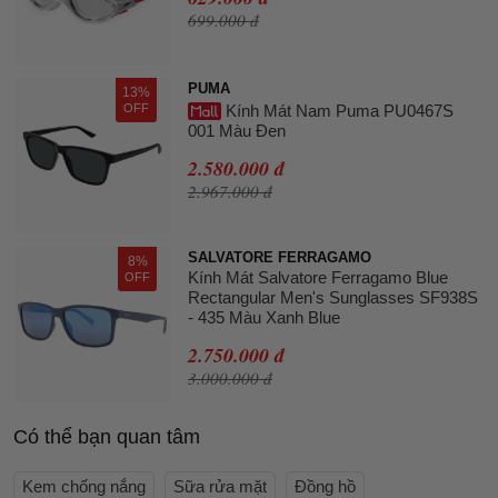
699.000 đ
PUMA
13%
OFF
Kính Mát Nam Puma PU0467S
001 Màu Đen
2.580.000 đ
2.967.000 đ
SALVATORE FERRAGAMO
8%
Kính Mát Salvatore Ferragamo Blue
OFF
Rectangular Men's Sunglasses SF938S
- 435 Màu Xanh Blue
2.750.000 đ
3.000.000 đ
Có thể bạn quan tâm
Kem chống nắng
Sữa rửa mặt
Đồng hồ