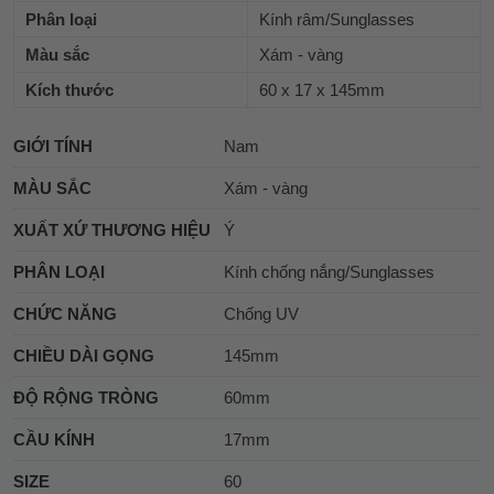
Phân loại
Kính râm/Sunglasses
Màu sắc
Xám - vàng
Kích thước
60 x 17 x 145mm
GIỚI TÍNH
Nam
MÀU SẮC
Xám - vàng
XUẤT XỨ THƯƠNG HIỆU
Ý
PHÂN LOẠI
Kính chống nắng/Sunglasses
CHỨC NĂNG
Chống UV
CHIỀU DÀI GỌNG
145mm
ĐỘ RỘNG TRÒNG
60mm
CẦU KÍNH
17mm
SIZE
60