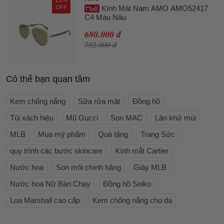
13%
OFF
Kính Mát Nam AMO AMO52417
C4 Màu Nâu
680.000 đ
782.000 đ
Có thể bạn quan tâm
Kem chống nắng
Sữa rửa mặt
Đồng hồ
Túi xách hiệu
Mũ Gucci
Son MAC
Lăn khử mùi
MLB
Mua mỹ phẩm
Quà tặng
Trang Sức
quy trình các bước skincare
Kính mắt Cartier
Nước hoa
Son môi chính hãng
Giày MLB
Nước hoa Nữ Bán Chạy
Đồng hồ Seiko
Loa Marshall cao cấp
Kem chống nắng cho da