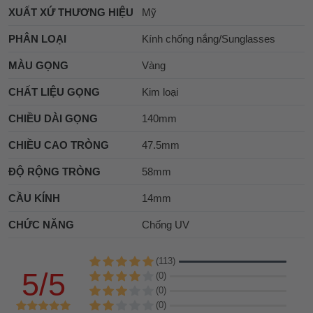
XUẤT XỨ THƯƠNG HIỆU
Mỹ
PHÂN LOẠI
Kính chống nắng/Sunglasses
MÀU GỌNG
Vàng
CHẤT LIỆU GỌNG
Kim loại
CHIỀU DÀI GỌNG
140mm
CHIỀU CAO TRÒNG
47.5mm
ĐỘ RỘNG TRÒNG
58mm
CẦU KÍNH
14mm
CHỨC NĂNG
Chống UV
(113)
5/5
(0)
(0)
(0)