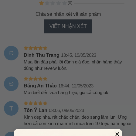
(0)
Chia sẻ nhận xét về sản phẩm
VIẾT NHẬN XÉT
Đ
Đinh Thu Trang
13:45, 19/05/2023
Mua lần đầu phải lội đánh giá đọc, nhận hàng thấy
đúng như reveiw luôn.
Đ
Đặng An Thảo
16:44, 12/05/2023
Mới biết đến vua hàng hiệu, giá cả cũng ok
T
Tôn Ý Lan
08:06, 08/05/2023
Kính đẹp nha, rất chắc chắn, đeo sang lắm lun. Ưng
hơn cả con kính mà mình mua trên 10 triệu năm ngoái