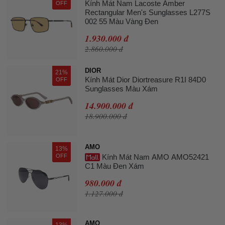
Kính Mát Nam Lacoste Amber
OFF
Rectangular Men's Sunglasses L277S
002 55 Màu Vàng Đen
1.930.000 đ
2.860.000 đ
DIOR
21%
Kính Mát Dior Diortreasure R1I 84D0
OFF
Sunglasses Màu Xám
14.900.000 đ
18.900.000 đ
AMO
13%
OFF
Kính Mát Nam AMO AMO52421
C1 Màu Đen Xám
980.000 đ
1.127.000 đ
AMO