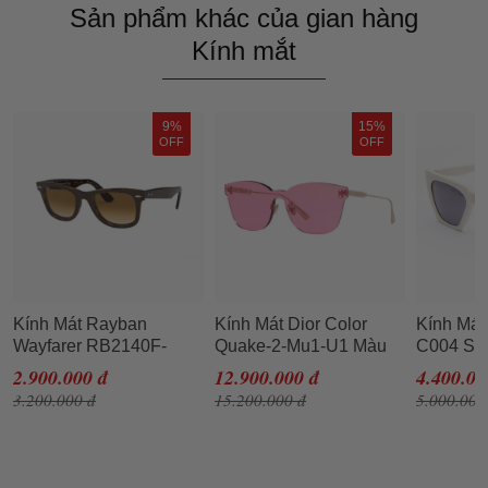
Sản phẩm khác của gian hàng
Kính mắt
9%
15%
OFF
OFF
Kính Mát Rayban
Kính Mát Dior Color
Kính Mát
Wayfarer RB2140F-
Quake-2-Mu1-U1 Màu
C004 Sta
1276/51 Size 54
Hồng
Màu Trắ
2.900.000 đ
12.900.000 đ
4.400.00
3.200.000 đ
15.200.000 đ
5.000.000