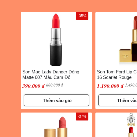
-35%
Son Mac Lady Danger Dòng
Son Tom Ford Lip Co
Matte 607 Màu Cam Đỏ
16 Scarlet Rouge
390.000 đ
600.000 đ
1.190.000 đ
1.490.
Thêm vào giỏ
Thêm vào
-37%