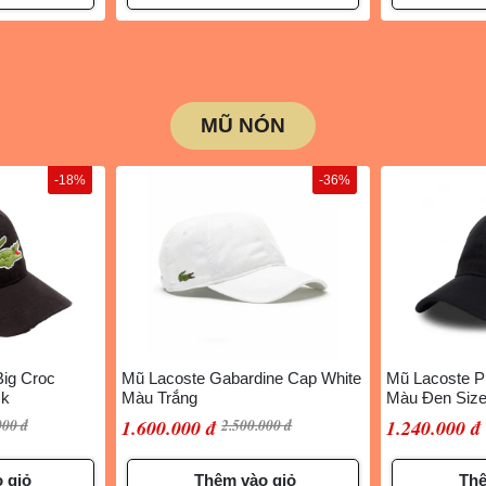
MŨ NÓN
-18%
-36%
ig Croc
Mũ Lacoste Gabardine Cap White
Mũ Lacoste P
ck
Màu Trắng
Màu Đen Siz
000 đ
1.600.000 đ
2.500.000 đ
1.240.000 đ
 giỏ
Thêm vào giỏ
Thê