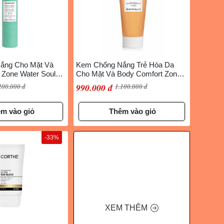
ắng Cho Mặt Và
Kem Chống Nắng Trẻ Hóa Da
 Zone Water Soul
Cho Mặt Và Body Comfort Zone
am SPF30 150ml
Sun Soul Face & Body Cream
200.000 đ
990.000 đ
1.100.000 đ
SPF 50+ 200ml
m vào giỏ
Thêm vào giỏ
-33%
XEM THÊM