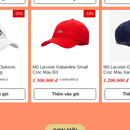
-25%
-19%
Djokovic
Mũ Lacoste Gabardine Small
Mũ Lacoste G
ng
Croc Màu Đỏ
Croc Màu Xa
000 đ
1.300.000 đ
1.600.000 đ
1.200.000 đ
 giỏ
Thêm vào giỏ
Thê