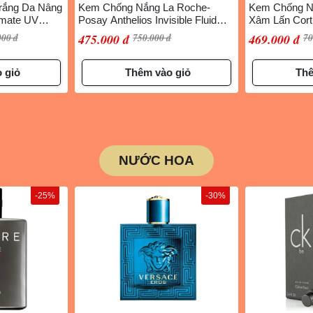
rắng Da Nâng
Kem Chống Nắng La Roche-
Kem Chống N
imate UV
Posay Anthelios Invisible Fluid
Xâm Lấn Cor
ml
SPF50+ 50ml
Protection Ul
000 đ
475.000 đ
750.000 đ
469.000 đ
70
SPF50+/PA++
 giỏ
Thêm vào giỏ
Thê
NƯỚC HOA
-25%
-30%