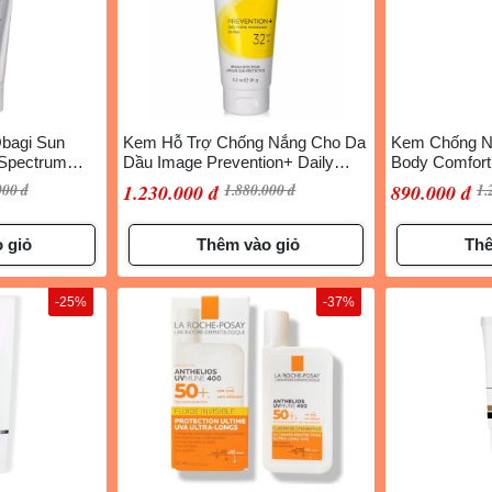
bagi Sun
Kem Hỗ Trợ Chống Nắng Cho Da
Kem Chống N
 Spectrum
Dầu Image Prevention+ Daily
Body Comfort
5g
Matte Moisturizer SPF32, 91g
Eco Sun Cre
000 đ
1.230.000 đ
1.880.000 đ
890.000 đ
1.
 giỏ
Thêm vào giỏ
Thê
-25%
-37%