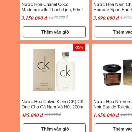
Nước Hoa Chanel Coco
Nước Hoa Nam Chan
Mademoiselle Thanh Lịch, 50ml
Homme Sport Eau 
Thơm Lâu, 100ml
3.150.000 đ
4.200.000 đ
3.690.000 đ
4.900.
Thêm vào giỏ
Thêm vào
-35%
Nước Hoa Calvin Klein (CK) CK
Nước Hoa Nữ Versa
One Cho Cả Nam Và Nữ, 100ml
Noir Eau de Toilette
485.000 đ
750.000 đ
1.650.000 đ
2.250.
Thêm vào giỏ
Thêm vào