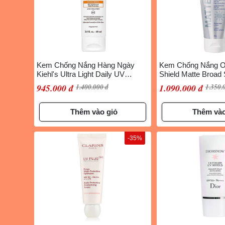
Kem Chống Nắng Hàng Ngày
Kem Chống Nắng O
Kiehl's Ultra Light Daily UV
Shield Matte Broad
Defense SPF 50 PA++++ Anti-
SPF 50 Premium 8
945.000 đ
1.400.000 đ
1.090.000 đ
1.350.
pollution 60ml
Thêm vào giỏ
Thêm vào
-35%