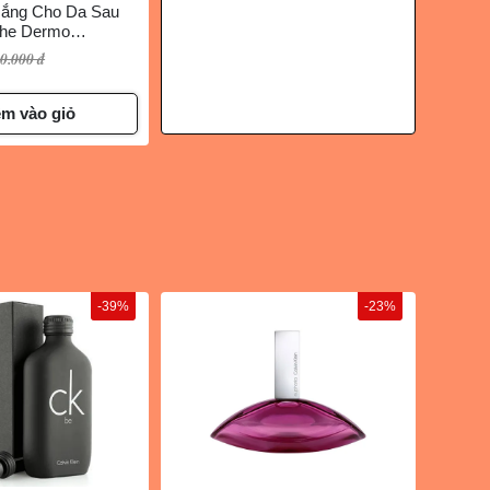
ắng Cho Da Sau
the Dermo
tra Sun Block
0.000 đ
+, 50g
m vào giỏ
-39%
-23%