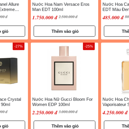
el Allure
Nước Hoa Nam Versace Eros
Nước Hoa Cal
Extreme
Man EDT 100ml
EDT Màu Đen
000 đ
1.750.000 đ
2.500.000 đ
485.000 đ
80
 giỏ
Thêm vào giỏ
Thê
-27%
-25%
ce Crystal
Nước Hoa Nữ Gucci Bloom For
Nước Hoa Ch
, 90ml
Women EDP 100ml
Vaporisateur
100ml
000 đ
2.250.000 đ
3.000.000 đ
4.250.000 đ
 giỏ
Thêm vào giỏ
Thê