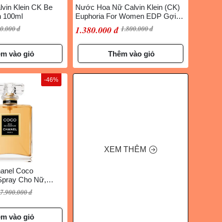
vin Klein CK Be
Nước Hoa Nữ Calvin Klein (CK)
 100ml
Euphoria For Women EDP Gợi
Cảm, 100ml
0.000 đ
1.380.000 đ
1.800.000 đ
m vào giỏ
Thêm vào giỏ
-46%
XEM THÊM
anel Coco
 Spray Cho Nữ,
7.900.000 đ
m vào giỏ