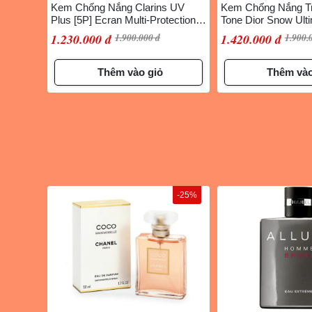
Kem Chống Nắng Clarins UV
Kem Chống Nắng T
Plus [5P] Ecran Multi-Protection
Tone Dior Snow Ult
Hydratant SPF 50 PA+++ 50ml
Shield SPF 50+, 30
1.230.000 đ
1.900.000 đ
1.420.000 đ
1.900.
Thêm vào giỏ
Thêm vào
-25%