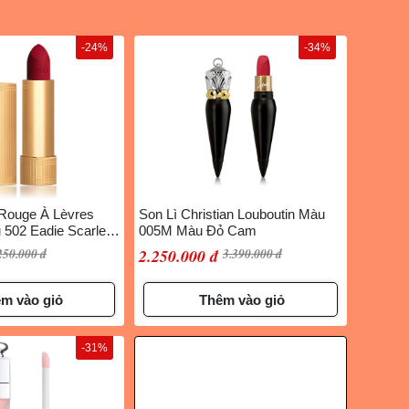
-24%
-34%
 Rouge À Lèvres
Son Lì Christian Louboutin Màu
 502 Eadie Scarlet
005M Màu Đỏ Cam
 Pha Hồng
250.000 đ
2.250.000 đ
3.390.000 đ
m vào giỏ
Thêm vào giỏ
-31%