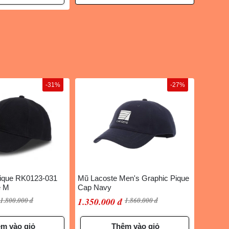
-31%
-27%
ique RK0123-031
Mũ Lacoste Men's Graphic Pique
e M
Cap Navy
1.800.000 đ
1.350.000 đ
1.860.000 đ
m vào giỏ
Thêm vào giỏ