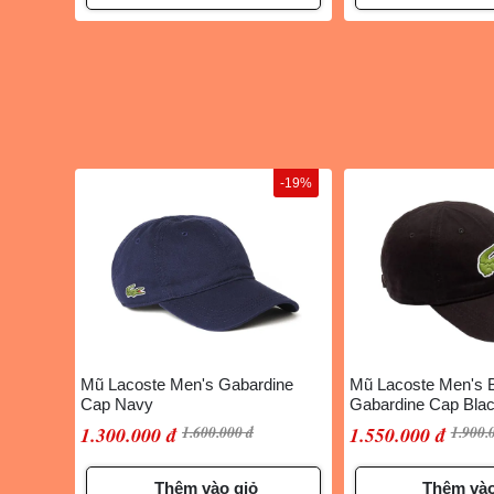
-19%
Mũ Lacoste Men's Gabardine
Mũ Lacoste Men's B
Cap Navy
Gabardine Cap Bla
1.300.000 đ
1.600.000 đ
1.550.000 đ
1.900.
Thêm vào giỏ
Thêm vào