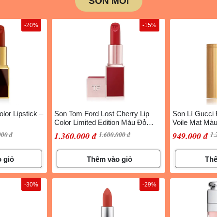
SON MÔI
-20%
-15%
lor Lipstick –
Son Tom Ford Lost Cherry Lip
Son Lì Gucci
Color Limited Edition Màu Đỏ
Voile Mat Màu
Hồng
Màu Đỏ Lạnh
000 đ
1.360.000 đ
1.600.000 đ
949.000 đ
1.
 giỏ
Thêm vào giỏ
Thê
-30%
-29%