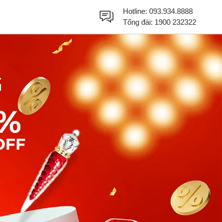
Hotline:
093.934.8888
Tổng đài:
1900 232322