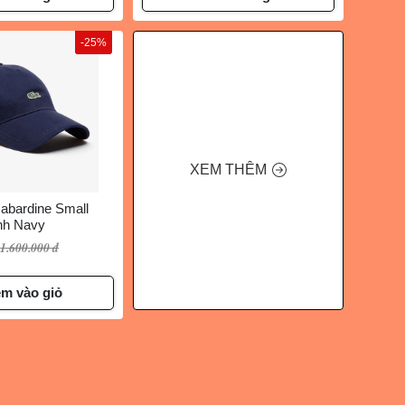
-25%
XEM THÊM
abardine Small
nh Navy
1.600.000 đ
m vào giỏ