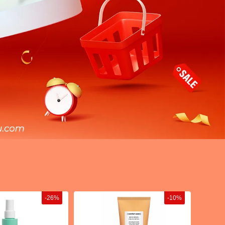
-26%
-10%