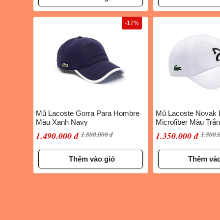
-17%
Mũ Lacoste Gorra Para Hombre
Mũ Lacoste Novak 
Màu Xanh Navy
Microfiber Màu Trắ
1.490.000 đ
1.800.000 đ
1.350.000 đ
1.800.
Thêm vào giỏ
Thêm vào