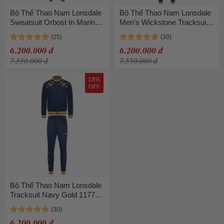
Bộ Thể Thao Nam Lonsdale
Bộ Thể Thao Nam Lonsdale
Sweatsuit Orbost In Marine
Men's Wickstone Tracksuit
Blue 117344 Màu Xanh Size
117278 Màu Đỏ Size M
S
6.200.000 đ
6.200.000 đ
7.550.000 đ
7.550.000 đ
18%
OFF
Bộ Thể Thao Nam Lonsdale
Tracksuit Navy Gold 117737
Màu Xanh Navy Size M
6.200.000 đ