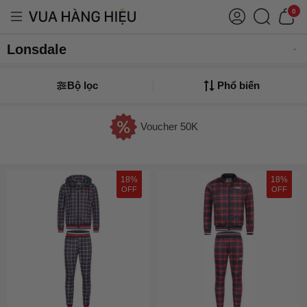
0
Lonsdale
Bộ lọc
Phổ biến
Voucher 50K
18%
18%
OFF
OFF