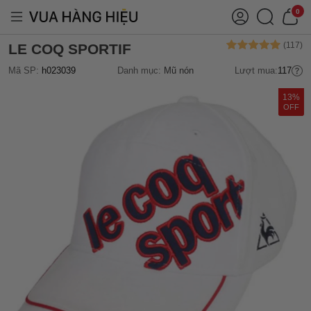
0
LE COQ SPORTIF
Mã SP:
h023039
Danh mục:
Mũ nón
Lượt mua:
117
13%
OFF