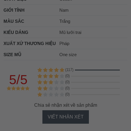
GIỚI TÍNH
Nam
MÀU SẮC
Trắng
KIỂU DÁNG
Mũ lưỡi trai
XUẤT XỨ THƯƠNG HIỆU
Pháp
SIZE MŨ
One size
(117)
5/5
(0)
(0)
(0)
(0)
Chia sẻ nhận xét về sản phẩm
VIẾT NHẬN XÉT