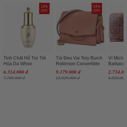
18%
24%
OFF
OFF
Tinh Chất Hỗ Trợ Trẻ
Túi Đeo Vai Tory Burch
Ví Micha
Hóa Da Whoo
Robinson Convertible
Barbara 
Cheonyuldan
Shoulder Bag- Tramonto
Metallic
6.314.000 đ
9.179.000 đ
2.734.00
Regenerating Essence
Cho Nữ
Rose Go
7.700.000 đ
12.020.000 đ
4.620.000