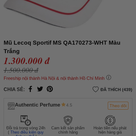
Mũ Lecoq Sportif MS QA170273-WHT Màu
Trắng
1.300.000 đ
1.500.000 đ
Freeship nội thành Hà Nội & nội thành Hồ Chí Minh
CHIA SẺ:
ĐÃ THÍCH (439)
Authentic Perfume
4.5
Theo dõi
Đỗi trả trong vòng 24h
Cam kết sản phẩm
Hoàn tiền nếu phát
(
Theo điều kiện quy
chính hãng
hiện hàng giả