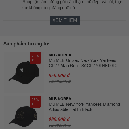
Shop tận tâm, đóng gói cẩn thận. mũ đẹp. vải tốt, thực
sự không có gì đáng chê cả
XEM THÊM
Sản phẩm tương tự
MLB KOREA
29%
Mũ MLB Unisex New York Yankees
OFF
CP77 Màu Đen - 3ACP7701NK0010
850.000 đ
1.200.000 đ
MLB KOREA
35%
Mũ MLB New York Yankees Diamond
OFF
Adjustable Hat In Black
980.000 đ
1.500.000 đ