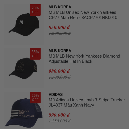
MLB KOREA
29%
Mũ MLB Unisex New York Yankees
OFF
CP77 Màu Đen - 3ACP7701NK0010
850.000 đ
1.200.000 đ
MLB KOREA
35%
Mũ MLB New York Yankees Diamond
OFF
Adjustable Hat In Black
980.000 đ
1.500.000 đ
ADIDAS
29%
Mũ Adidas Unisex Lovb 3-Stripe Trucker
OFF
JL4037 Màu Xanh Navy
890.000 đ
1.250.000 đ