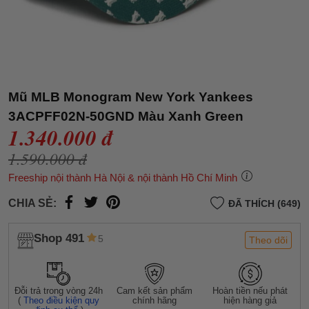
Mũ MLB Monogram New York Yankees
3ACPFF02N-50GND Màu Xanh Green
1.340.000 đ
1.590.000 đ
Freeship nội thành Hà Nội & nội thành Hồ Chí Minh
CHIA SẺ:
ĐÃ THÍCH (649)
Shop 491
5
Theo dõi
Đỗi trả trong vòng 24h
Cam kết sản phẩm
Hoàn tiền nếu phát
(
Theo điều kiện quy
chính hãng
hiện hàng giả