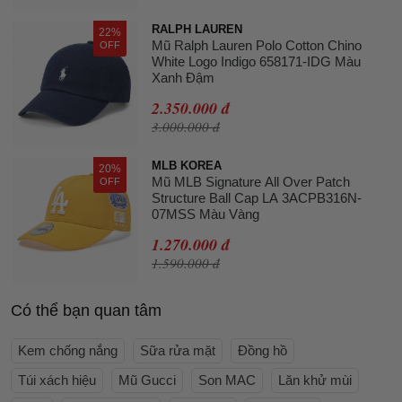
RALPH LAUREN
22%
Mũ Ralph Lauren Polo Cotton Chino
OFF
White Logo Indigo 658171-IDG Màu
Xanh Đậm
2.350.000 đ
3.000.000 đ
MLB KOREA
20%
Mũ MLB Signature All Over Patch
OFF
Structure Ball Cap LA 3ACPB316N-
07MSS Màu Vàng
1.270.000 đ
1.590.000 đ
Có thể bạn quan tâm
Kem chống nắng
Sữa rửa mặt
Đồng hồ
Túi xách hiệu
Mũ Gucci
Son MAC
Lăn khử mùi