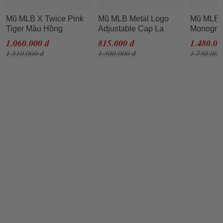
Mũ MLB X Twice Pink
Mũ MLB Metal Logo
Mũ MLB 
Tiger Màu Hồng
Adjustable Cap La
Monogra
Dodgers 3ACP0802N-
Jacquard
1.060.000 đ
815.000 đ
1.480.00
07BKS Màu Đen Chữ
32CPHV1
1.310.000 đ
1.300.000 đ
1.730.000
Trắng
Xanh Bò 