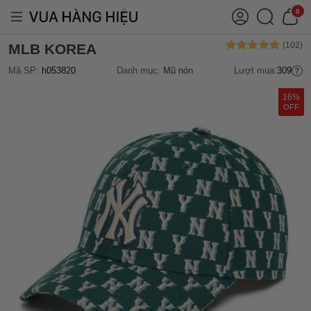
0
MLB KOREA
Mã SP:
h053820
Danh mục:
Mũ nón
Lượt mua:
309
16%
OFF