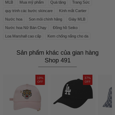
MLB
Mua mỹ phẩm
Quà tặng
Trang Sức
quy trình các bước skincare
Kính mắt Cartier
Nước hoa
Son môi chính hãng
Giày MLB
Nước hoa Nữ Bán Chạy
Đồng hồ Seiko
Loa Marshall cao cấp
Kem chống nắng cho da
Sản phẩm khác của gian hàng
Shop 491
19%
37%
OFF
OFF