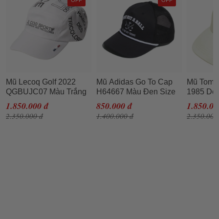
OFF
OFF
Mũ Lecoq Golf 2022
Mũ Adidas Go To Cap
Mũ Tommy
QGBUJC07 Màu Trắng
H64667 Màu Đen Size
1985 Do
54-56
110 Vani
1.850.000 đ
850.000 đ
1.850.00
2.350.000 đ
1.400.000 đ
2.350.000