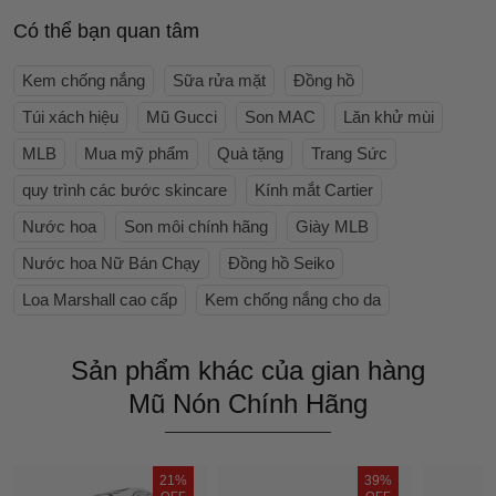
Có thể bạn quan tâm
Kem chống nắng
Sữa rửa mặt
Đồng hồ
Túi xách hiệu
Mũ Gucci
Son MAC
Lăn khử mùi
MLB
Mua mỹ phẩm
Quà tặng
Trang Sức
quy trình các bước skincare
Kính mắt Cartier
Nước hoa
Son môi chính hãng
Giày MLB
Nước hoa Nữ Bán Chạy
Đồng hồ Seiko
Loa Marshall cao cấp
Kem chống nắng cho da
Sản phẩm khác của gian hàng
Mũ Nón Chính Hãng
21%
39%