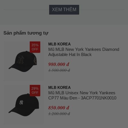
XEM THÊM
Sản phẩm tương tự
MLB KOREA
35%
Mũ MLB New York Yankees Diamond
OFF
Adjustable Hat In Black
980.000 đ
1.500.000 đ
MLB KOREA
29%
Mũ MLB Unisex New York Yankees
OFF
CP77 Màu Đen - 3ACP7701NK0010
850.000 đ
1.200.000 đ