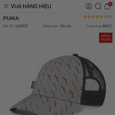
0
PUMA
Mã SP:
h144727
Danh mục:
Mũ nón
Lượt mua:
304
HÀNG
ORDER