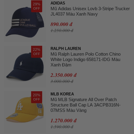
ADIDAS
29%
Mũ Adidas Unisex Lovb 3-Stripe Trucker
OFF
JL4037 Màu Xanh Navy
890.000 đ
1.250.000 đ
RALPH LAUREN
22%
Mũ Ralph Lauren Polo Cotton Chino
OFF
White Logo Indigo 658171-IDG Màu
Xanh Đậm
2.350.000 đ
3.000.000 đ
MLB KOREA
20%
Mũ MLB Signature All Over Patch
OFF
Structure Ball Cap LA 3ACPB316N-
07MSS Màu Vàng
1.270.000 đ
1.590.000 đ