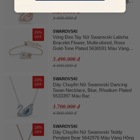
Gold Tone Plated 5469989 Màu Vàng
Hồng
3.250.000 đ
3.900.000 đ
SWAROVSKI
29%
Vòng Đeo Tay Nữ Swarovski Latisha
OFF
Bracelet Flower, Multicolored, Rose
Gold-Tone Plated 5636591 Màu Vàng
Hồng
3.490.000 đ
4.900.000 đ
SWAROVSKI
23%
Dây Chuyền Nữ Swarovski Dancing
OFF
Swan Necklace, Blue, Rhodium Plated
5533397 Màu Bạc
3.700.000 đ
4.800.000 đ
SWAROVSKI
18%
Dây Chuyền Nữ Swarovski Teddy
OFF
Pendant Bear 5642976 Màu Vàng Hồng