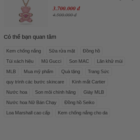
3.700.000 đ
4.500.000 đ
Có thể bạn quan tâm
Kem chống nắng
Sữa rửa mặt
Đồng hồ
Túi xách hiệu
Mũ Gucci
Son MAC
Lăn khử mùi
MLB
Mua mỹ phẩm
Quà tặng
Trang Sức
quy trình các bước skincare
Kính mắt Cartier
Nước hoa
Son môi chính hãng
Giày MLB
Nước hoa Nữ Bán Chạy
Đồng hồ Seiko
Loa Marshall cao cấp
Kem chống nắng cho da