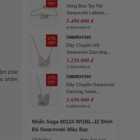
Vàng Hồng
OFF
Vòng Đeo Tay Nữ
Swarovski Latisha
Bracelet Flower,
3.490.000 đ
Multicolored, Rose Gold-
4.900.000 đ
Tone Plated 5636591
SWAROVSKI
17%
Màu Vàng Hồng
OFF
Dây Chuyền Nữ
Swarovski Dazzling
Swan Necklace Multi-
3.250.000 đ
Colored Rose-Gold Tone
3.900.000 đ
năm phát
Plated 5469989 Màu
SWAROVSKI
27%
tác phẩm
Vàng Hồng
OFF
Dây Chuyền Swarovski
Dancing Swan
Necklace, White,
3.650.000 đ
Rhodium Plated
5.000.000 đ
5514421 Màu Bạc
Nhẫn Saga 00124 WGBL-JZ Đính
Đá Swarovski Màu Bạc
Chất liệu:
Kim loại cao