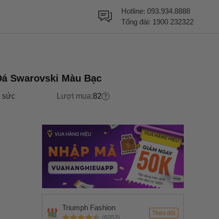
Hotline:
093.934.8888
Tổng đài:
1900 232322
Đá Swarovski Màu Bạc
 sức
Lượt mua:
82
Triumph Fashion
Theo dõi
(6053)