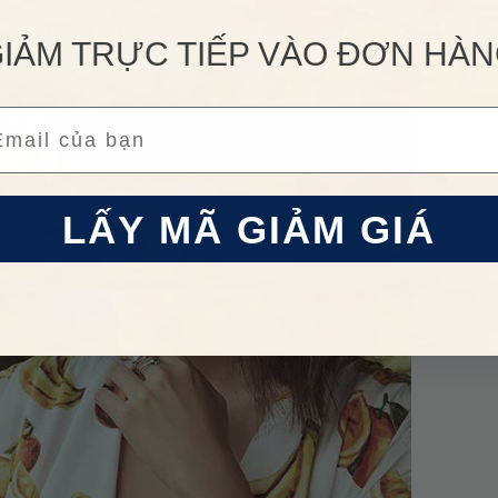
gười thân, bạn bè hoặc chính mình vào một dịp đặc biệt. Đây l
IẢM TRỰC TIẾP VÀO ĐƠN HÀ
nàng yêu thích sự trẻ trung, năng động nhưng không kém phần
ail
LẤY MÃ GIẢM GIÁ