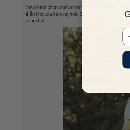
Bạn có thể chọn chiếc nhẫn này làm quà tặng cho n
G
nhẫn Hot của thương hiệu Saga dành cho những cô 
và nổi bật.
Em