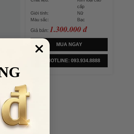
cấp
Giới tính:
Nữ
Màu sắc:
Bạc
1.300.000 đ
Giá bán:
MUA NGAY
HOTLINE: 093.934.8888
NG
c sống
chứa
đẹp
n sắc