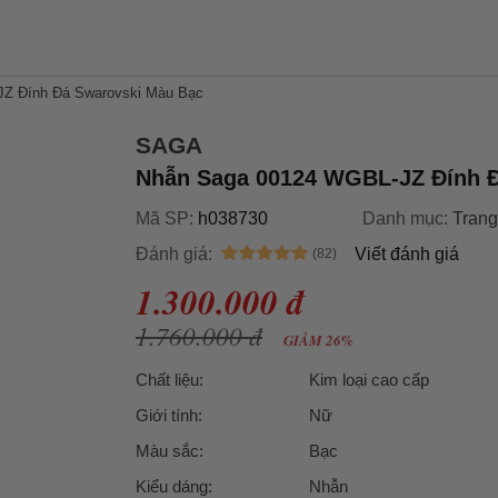
Z Đính Đá Swarovski Màu Bạc
SAGA
Nhẫn Saga 00124 WGBL-JZ Đính 
Mã SP:
h038730
Danh mục:
Trang
Đánh giá:
Viết đánh giá
1.300.000 đ
1.760.000 đ
GIẢM 26%
Chất liệu:
Kim loại cao cấp
Giới tính:
Nữ
Màu sắc:
Bạc
Kiểu dáng:
Nhẫn