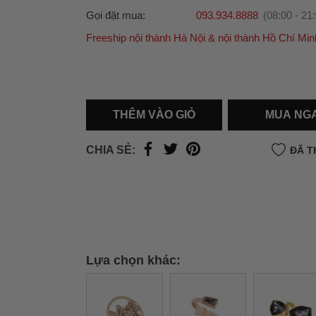
Gọi đặt mua:
093.934.8888
(08:00 - 21
Freeship nội thành Hà Nội & nội thành Hồ Chí Min
Ưu đãi dành cho bạn
Miễn phí giao hàng
30.000đ
cho đơn hàng từ
500.000đ
(Áp dụng tại nội thành Hà Nội & nội
Hồ Chí Minh).
THÊM VÀO GIỎ
MUA NG
Lưu ý: Với các đơn hàng tại nội thành
Hà Nộ
thành
Hồ Chí Minh
, khách hàng muốn giao 
CHIA SẺ:
ĐÃ T
trong ngày hoặc Đơn hàng giao hỏa tốc theo
của khách hàng phí vận chuyển sẽ được thô
và áp dụng theo cước phí của đơn vị vận chu
thời điểm đó.
Xem chi tiết →
Lựa chọn khác: