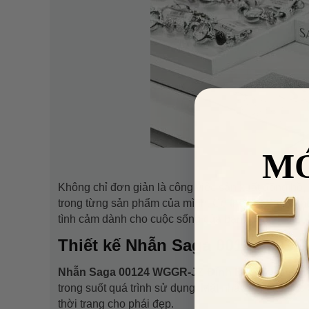
M
Không chỉ đơn giản là công việc sản xuất đồng hồ,
trong từng sản phẩm của mình. Có thể nói Saga kh
tình cảm dành cho cuộc sống của bạn.
Thiết kế Nhẫn Saga 00124 WGG
Nhẫn Saga 00124 WGGR-JZ Đính Đá Swarovski
trong suốt quá trình sử dụng. Mặt nhẫn thiết kế đ
thời trang cho phái đẹp.