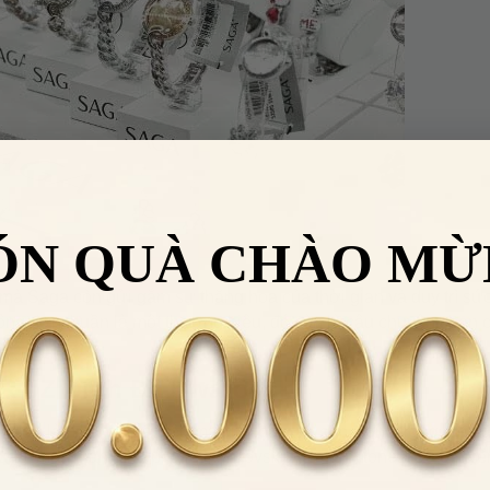
ÓN QUÀ CHÀO MỪ
 mà Saga còn gửi gắm sự thăng hoa của thời gian và duy trì sứ
ông đơn thuần là một thương hiệu, đó còn là câu chuyện chan 
R-JZ Đính Đá Swarovski
được làm bằng chất liệu mạ kim loại cao cấp, sang trọng, bền 
ộc đáo, mặt nhẫn đính pha lê Swarovski vác cạnh tone màu chuyể