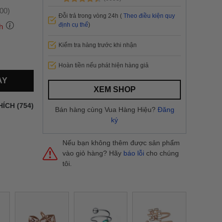
:00)
Đỗi trả trong vòng 24h (
Theo điều kiện quy
định cụ thể
)
h
Kiểm tra hàng trước khi nhận
 thành
Hoàn tiền nếu phát hiện hàng giả
AY
i
và nội
XEM SHOP
nhanh
HÍCH (754)
Bán hàng cùng Vua Hàng Hiệu?
Đăng
 yêu cầu
ký
ng báo
yển tại
Nếu bạn không thêm được sản phẩm
vào giỏ hàng? Hãy
báo lỗi
cho chúng
tôi.