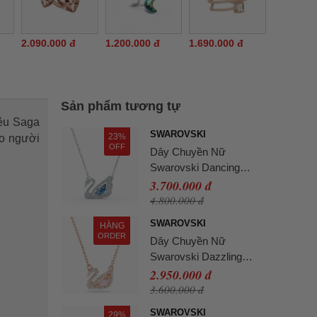
2.090.000 đ
1.200.000 đ
1.690.000 đ
Sản phẩm tương tự
iệu Saga
SWAROVSKI
23%
o người
OFF
Dây Chuyền Nữ
Swarovski Dancing
Swan Necklace, Blue,
3.700.000 đ
Rhodium Plated
4.800.000 đ
5533397 Màu Bạc
SWAROVSKI
HÀNG
ORDER
Dây Chuyền Nữ
Swarovski Dazzling
Swan Necklace Multi-
2.950.000 đ
Colored Rose-Gold Tone
3.600.000 đ
Plated 5469989 Màu
SWAROVSKI
29%