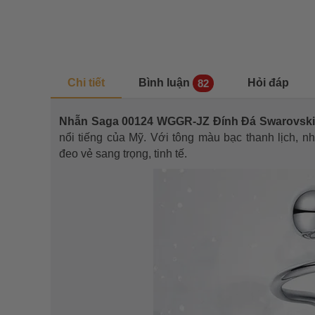
Chi tiết
Bình luận
Hỏi đáp
82
Nhẫn Saga 00124 WGGR-JZ Đính Đá Swarovsk
nổi tiếng của Mỹ. Với tông màu bạc thanh lịch, 
đeo vẻ sang trọng, tinh tế.