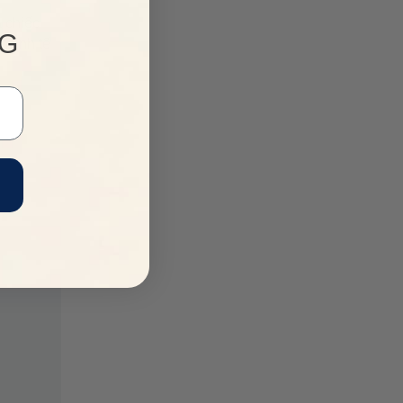
à chiếc
NG
 tinh tế