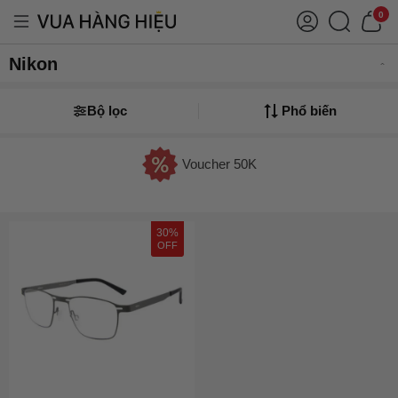
0
Nikon
Bộ lọc
Phổ biến
Voucher 50K
30%
OFF