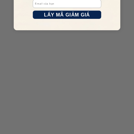
Email
cao.
LẤY MÃ GIẢM GIÁ
Công nghệ tiên tiến:
Nikon luôn đi đầu trong việc ứng dụng
công nghệ mới, mang lại trải nghiệm được đánh giá cao cho
người dùng.
Thiết kế đẹp mắt:
Các sản phẩm của Nikon không chỉ chú
trọng đến chất lượng mà còn có thiết kế tinh tế, phù hợp với
nhiều phong cách.
Đánh giá tích cực:
Thương hiệu Nikon nhận được đánh giá
rất tích cực từ khách hàng, với điểm đánh giá trung bình 4.7
từ hơn 207 bài đánh giá.
Sản phẩm Nikon Giá Bao Nhiêu?
Giá của sản phẩm Nikon có thể dao động tùy thuộc vào loại sản
phẩm và mẫu mã. Ví dụ, gọng kính nam Nikon NP0007084 màu
xám có giá niêm yết ban đầu là 8.970.000 đ, nhưng hiện tại đang
được giảm giá 30% xuống còn 6.279.000 đ trên trang web
Vua