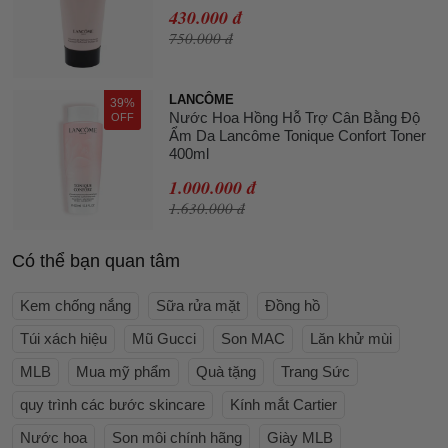
430.000 đ
750.000 đ
LANCÔME
39%
Nước Hoa Hồng Hỗ Trợ Cân Bằng Độ
OFF
Ẩm Da Lancôme Tonique Confort Toner
400ml
1.000.000 đ
1.630.000 đ
Có thể bạn quan tâm
Kem chống nắng
Sữa rửa mặt
Đồng hồ
Túi xách hiệu
Mũ Gucci
Son MAC
Lăn khử mùi
MLB
Mua mỹ phẩm
Quà tặng
Trang Sức
quy trình các bước skincare
Kính mắt Cartier
Nước hoa
Son môi chính hãng
Giày MLB