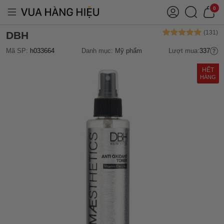
0
DBH
Mã SP:
h033664
Danh mục:
Mỹ phẩm
Lượt mua:
337
HẾT
HÀNG