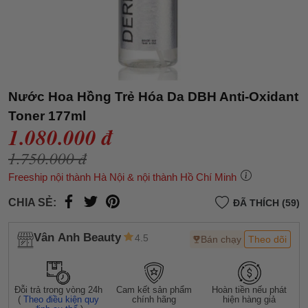
Nước Hoa Hồng Trẻ Hóa Da DBH Anti-Oxidant
Toner 177ml
1.080.000 đ
1.750.000 đ
Freeship nội thành Hà Nội & nội thành Hồ Chí Minh
CHIA SẺ:
ĐÃ THÍCH (59)
Vân Anh Beauty
4.5
Bán chạy
Theo dõi
Đỗi trả trong vòng 24h
Cam kết sản phẩm
Hoàn tiền nếu phát
(
Theo điều kiện quy
chính hãng
hiện hàng giả