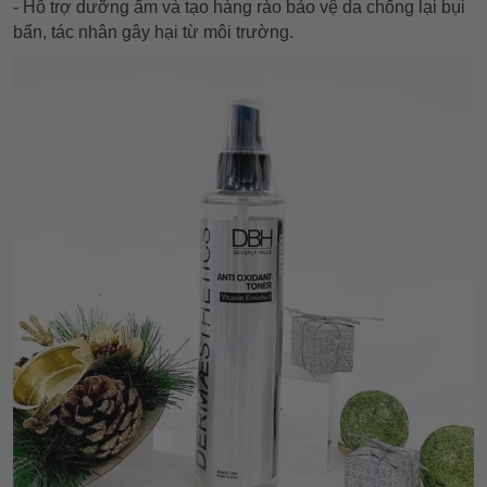
- Hỗ trợ dưỡng ẩm và tạo hàng rào bảo vệ da chống lại bụi
bẩn, tác nhân gây hại từ môi trường.