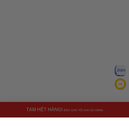
TẠM HẾT HÀNG!
BÁO CHO TÔI KHI CÓ HÀNG
Miễn trừ trách nhiệm:
Mặc dù chúng tôi luôn cố gắng đảm
bảo rằng mọi thông tin đều chính xác, nhưng đôi khi nhà sản
xuất có thể thay đổi danh sách thành phần của sản phẩm.