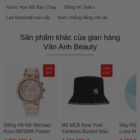
Nước hoa Nữ Bán Chạy
Đồng hồ Seiko
Loa Marshall cao cấp
Kem chống nắng cho da
Sản phẩm khác của gian hàng
Vân Anh Beauty
15%
23%
OFF
OFF
Đồng Hồ Nữ Michael
Mũ MLB New York
Máy Rửa
Kors MK5896 Parker
Yankees Bucket Màu
Luna Min
Blush Dial Ladies Watch
Đen Size 57H
Mint