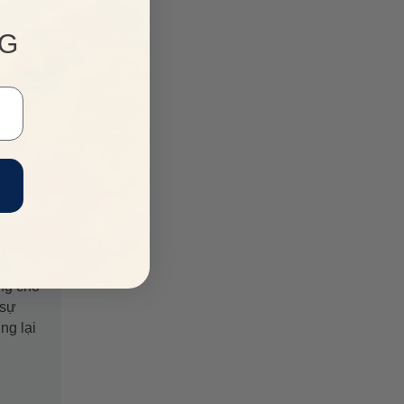
NG
00ml
êng cho
 sự
ng lại