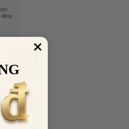
Được
g động
NG