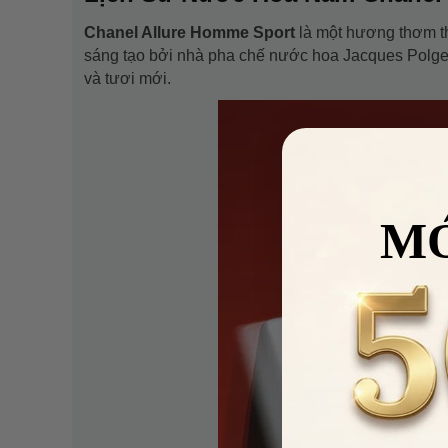
Chanel Allure Homme Sport
là một hương thơm t
sáng tạo bởi nhà pha chế nước hoa Jacques Polge
và tươi mới.
M