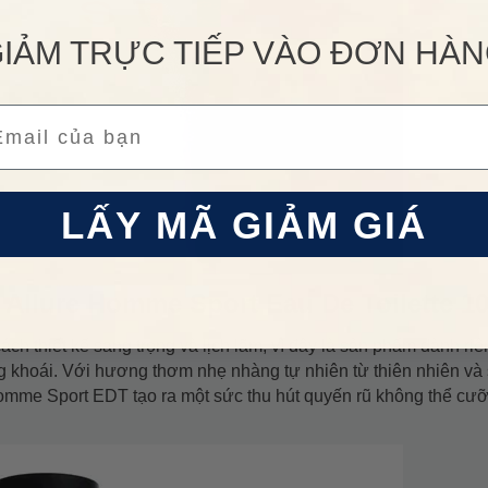
IẢM TRỰC TIẾP VÀO ĐƠN HÀ
ail
LẤY MÃ GIẢM GIÁ
Allure Homme Sport Eau De Toilette 1
h thiết kế sang trọng và lịch lãm, vì đây là sản phẩm dành ri
 khoái. Với hương thơm nhẹ nhàng tự nhiên từ thiên nhiên và
 Homme Sport EDT tạo ra một sức thu hút quyến rũ không thể cưỡ