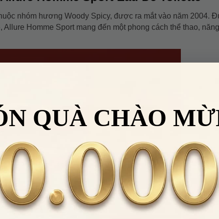
huộc nhóm hương Woody Spicy, được ra mắt vào năm 2004. 
, Allure Homme Sport mang đến một phong cách thể thao, năn
ÓN QUÀ CHÀO MỪ