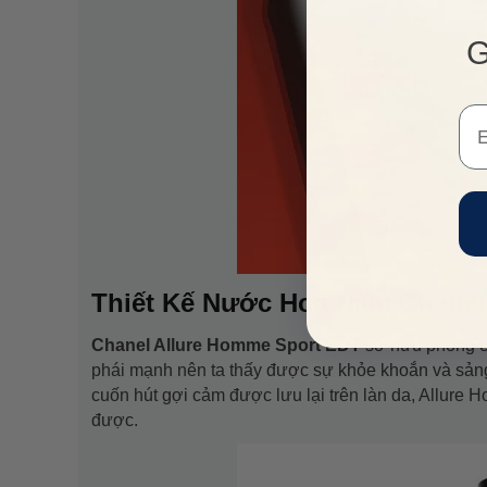
G
Em
Thiết Kế Nước Hoa Nam Chanel 
Chanel Allure Homme Sport EDT
sở hữu phong các
phái mạnh nên ta thấy được sự khỏe khoắn và sảng
cuốn hút gợi cảm được lưu lại trên làn da, Allure
được.