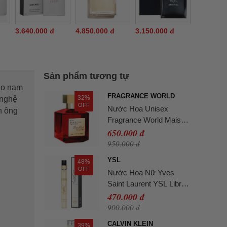
3.640.000 đ
4.850.000 đ
3.150.000 đ
Sản phẩm tương tự
ho nam
FRAGRANCE WORLD
32%
 nghệ
OFF
Nước Hoa Unisex
n ông
Fragrance World Maison
Vaporisateur Barakkat
650.000 đ
Rouge 540 Extrait De
950.000 đ
Parfum 100ml
YSL
48%
OFF
Nước Hoa Nữ Yves
Saint Laurent YSL Libre
EDP 10ml
470.000 đ
900.000 đ
CALVIN KLEIN
39%