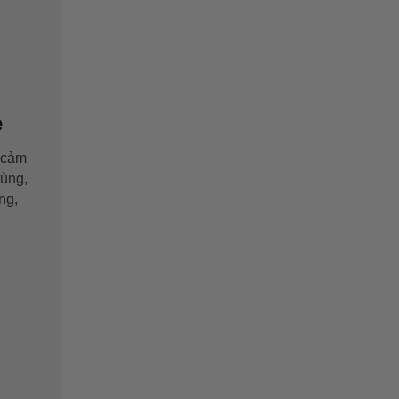
e
 cảm
tùng,
ng,