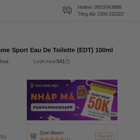
Hotline:
093.934.8888
Tổng đài:
1900 232322
e Sport Eau De Toilette (EDT) 100ml
hoa
Lượt mua:
541
Quin Bloom
:00)
Theo dõi
(1)