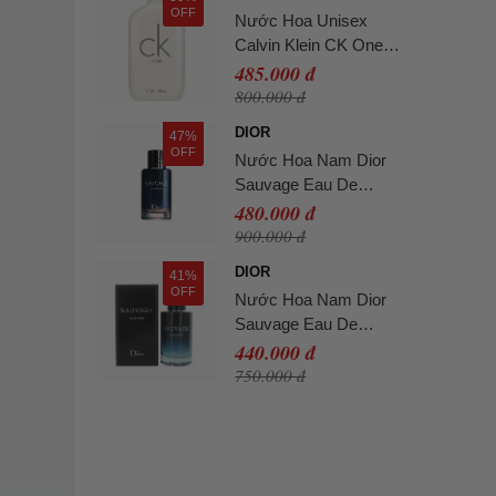
OFF
Nước Hoa Unisex
Calvin Klein CK One
EDT 100ml
485.000 đ
800.000 đ
DIOR
47%
OFF
Nước Hoa Nam Dior
Sauvage Eau De
Parfum 10ml (Full Box)
480.000 đ
900.000 đ
DIOR
41%
OFF
Nước Hoa Nam Dior
Sauvage Eau De
Parfum (EDP) Mini 10ml
440.000 đ
750.000 đ