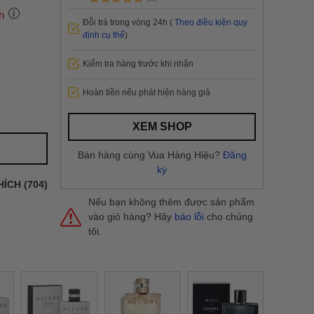
h
Đỗi trả trong vòng 24h (
Theo điều kiện quy
định cụ thể
)
Kiểm tra hàng trước khi nhận
 thành
Hoàn tiền nếu phát hiện hàng giả
i
và nội
nhanh
XEM SHOP
 yêu cầu
ng báo
Bán hàng cùng Vua Hàng Hiệu?
Đăng
yển tại
ký
HÍCH (704)
Nếu bạn không thêm được sản phẩm
vào giỏ hàng? Hãy
báo lỗi
cho chúng
tôi.