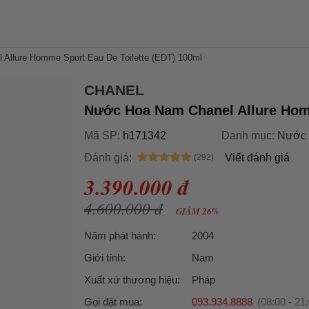
Allure Homme Sport Eau De Toilette (EDT) 100ml
CHANEL
Nước Hoa Nam Chanel Allure Homm
Mã SP:
h171342
Danh mục:
Nước 
Đánh giá:
Viết đánh giá
3.390.000 đ
4.600.000 đ
GIẢM 26%
Năm phát hành:
2004
Giới tính:
Nam
Xuất xứ thương hiệu:
Pháp
Gọi đặt mua:
093.934.8888
(08:00 - 21