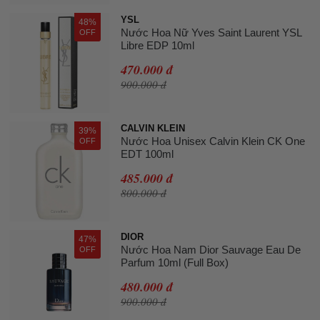
YSL
48%
Nước Hoa Nữ Yves Saint Laurent YSL
OFF
Libre EDP 10ml
470.000 đ
900.000 đ
CALVIN KLEIN
39%
Nước Hoa Unisex Calvin Klein CK One
OFF
EDT 100ml
485.000 đ
800.000 đ
DIOR
47%
Nước Hoa Nam Dior Sauvage Eau De
OFF
Parfum 10ml (Full Box)
480.000 đ
900.000 đ