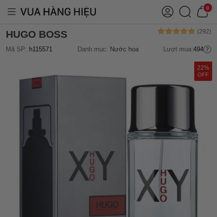
0
HUGO BOSS
Mã SP:
h115571
Danh mục:
Nước hoa
Lượt mua:
494
22%
OFF