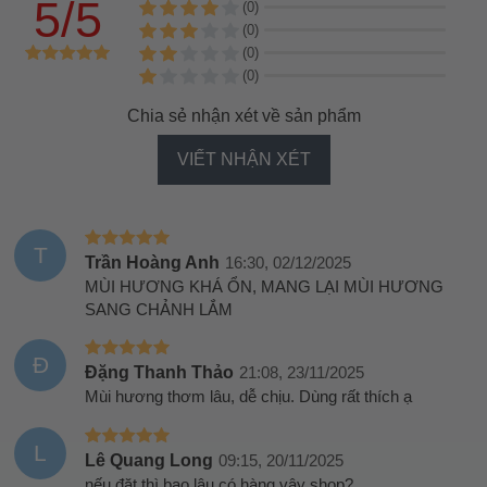
5/5
(0)
(0)
(0)
(0)
Chia sẻ nhận xét về sản phẩm
VIẾT NHẬN XÉT
T
Trần Hoàng Anh
16:30, 02/12/2025
MÙI HƯƠNG KHÁ ỔN, MANG LẠI MÙI HƯƠNG
SANG CHẢNH LẮM
Đ
Đặng Thanh Thảo
21:08, 23/11/2025
Mùi hương thơm lâu, dễ chịu. Dùng rất thích ạ
L
Lê Quang Long
09:15, 20/11/2025
nếu đặt thì bao lâu có hàng vậy shop?