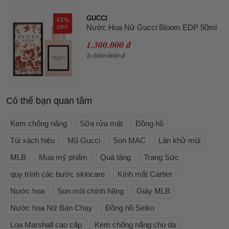
GUCCI
43%
Nước Hoa Nữ Gucci Bloom EDP 50ml
OFF
1.300.000 đ
2.300.000 đ
Có thể bạn quan tâm
Kem chống nắng
Sữa rửa mặt
Đồng hồ
Túi xách hiệu
Mũ Gucci
Son MAC
Lăn khử mùi
MLB
Mua mỹ phẩm
Quà tặng
Trang Sức
quy trình các bước skincare
Kính mắt Cartier
Nước hoa
Son môi chính hãng
Giày MLB
Nước hoa Nữ Bán Chạy
Đồng hồ Seiko
Loa Marshall cao cấp
Kem chống nắng cho da