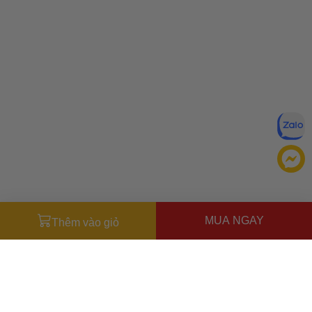
MUA NGAY
Thêm vào giỏ
Miễn trừ trách nhiệm:
Mặc dù chúng tôi luôn cố gắng đảm
bảo rằng mọi thông tin đều chính xác, nhưng đôi khi nhà sản
xuất có thể thay đổi danh sách thành phần của sản phẩm.
Bao bì và thành phần trong thực tế có thể khác biệt với
Ưu đãi dành cho bạn
những gì được mô tả trên website. Chúng tôi khuyến cáo
Miễn phí giao hàng
30.000đ
cho đơn hàng từ
500.000đ
(Áp