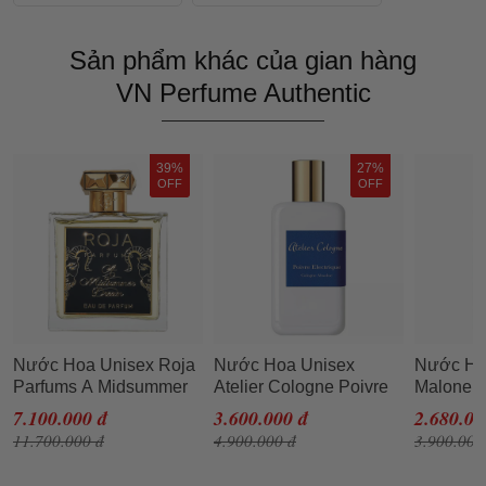
Sản phẩm khác của gian hàng
VN Perfume Authentic
39%
27%
OFF
OFF
Nước Hoa Unisex Roja
Nước Hoa Unisex
Nước Ho
Parfums A Midsummer
Atelier Cologne Poivre
Malone W
Dream EDP 100ml
Electrique Cologne
Snowdro
7.100.000 đ
3.600.000 đ
2.680.00
Absolue 100ml
11.700.000 đ
4.900.000 đ
3.900.000