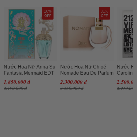
16%
31%
OFF
OFF
Nước Hoa Nữ Anna Sui
Nước Hoa Nữ Chloé
Nước H
Fantasia Mermaid EDT
Nomade Eau De Parfum
Carolina
75ml
75ml
VIP Men
1.850.000 đ
2.300.000 đ
2.500.00
2.190.000 đ
3.350.000 đ
2.910.000