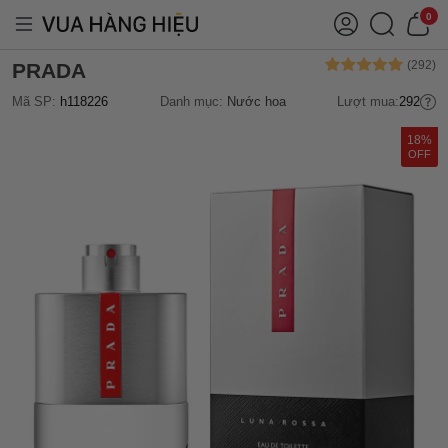
0
PRADA
Mã SP:
h118226
Danh mục:
Nước hoa
Lượt mua:
292
18%
OFF