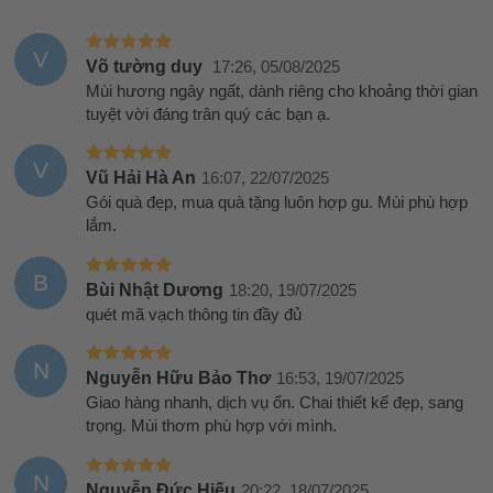
V
Võ tường duy
17:26, 05/08/2025
Mùi hương ngây ngất, dành riêng cho khoảng thời gian
tuyệt vời đáng trân quý các bạn ạ.
V
Vũ Hải Hà An
16:07, 22/07/2025
Gói quà đẹp, mua quà tặng luôn hợp gu. Mùi phù hợp
lắm.
B
Bùi Nhật Dương
18:20, 19/07/2025
quét mã vạch thông tin đầy đủ
N
Nguyễn Hữu Bảo Thơ
16:53, 19/07/2025
Giao hàng nhanh, dịch vụ ổn. Chai thiết kế đẹp, sang
trọng. Mùi thơm phù hợp với mình.
N
Nguyễn Đức Hiếu
20:22, 18/07/2025