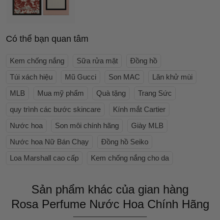
Có thể bạn quan tâm
Kem chống nắng
Sữa rửa mặt
Đồng hồ
Túi xách hiệu
Mũ Gucci
Son MAC
Lăn khử mùi
MLB
Mua mỹ phẩm
Quà tặng
Trang Sức
quy trình các bước skincare
Kính mắt Cartier
Nước hoa
Son môi chính hãng
Giày MLB
Nước hoa Nữ Bán Chạy
Đồng hồ Seiko
Loa Marshall cao cấp
Kem chống nắng cho da
Sản phẩm khác của gian hàng
Rosa Perfume Nước Hoa Chính Hãng