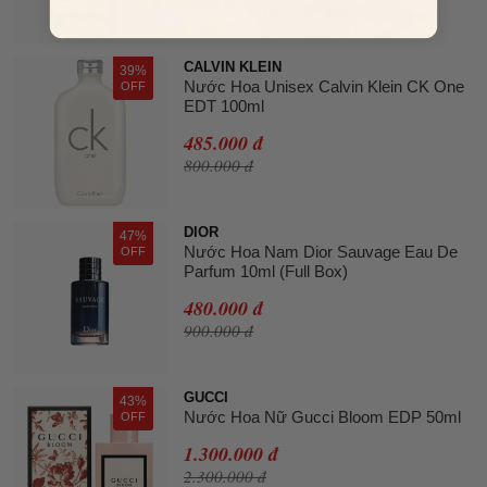
900.000 đ
CALVIN KLEIN
39%
Nước Hoa Unisex Calvin Klein CK One
OFF
EDT 100ml
485.000 đ
800.000 đ
DIOR
47%
Nước Hoa Nam Dior Sauvage Eau De
OFF
Parfum 10ml (Full Box)
480.000 đ
900.000 đ
GUCCI
43%
Nước Hoa Nữ Gucci Bloom EDP 50ml
OFF
1.300.000 đ
2.300.000 đ