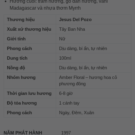
Hương cuối: trầm hương, gỗ đàn hương, vani
Madagascar và nhựa thơm Myrrh
Thương hiệu
Jesus Del Pozo
Xuất xứ thương hiệu
Tây Ban Nha
Giới tính
Nữ
Phong cách
Dịu dàng, bí ẩn, tự nhiên
Dung tích
100ml
Nồng độ
Dịu dàng, bí ẩn, tự nhiên
Nhóm hương
Amber Floral – hương hoa cỏ
phương đông
Thời gian lưu hương
6-8 giờ
Độ tỏa hương
1 cánh tay
Phong cách
Ngày, Đêm, Xuân
NĂM PHÁT HÀNH
1997