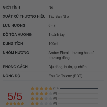
GIỚI TÍNH
Nữ
XUẤT XỨ THƯƠNG HIỆU
Tây Ban Nha
LƯU HƯƠNG
6 - 8h
ĐỘ TỎA HƯƠNG
1 cánh tay
DUNG TÍCH
100ml
NHÓM HƯƠNG
Amber Floral – hương hoa cỏ
phương đông
PHONG CÁCH
Dịu dáng, bí ẩn, tự nhiên
NỒNG ĐỘ
Eau De Toilette (EDT)
(18)
5/5
(0)
(0)
(0)