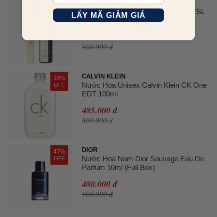
YSL
48%
Nước Hoa Nữ Yves Saint Laurent YSL
OFF
LẤY MÃ GIẢM GIÁ
Libre EDP 10ml
470.000 đ
900.000 đ
CALVIN KLEIN
39%
Nước Hoa Unisex Calvin Klein CK One
OFF
EDT 100ml
485.000 đ
800.000 đ
DIOR
47%
Nước Hoa Nam Dior Sauvage Eau De
OFF
Parfum 10ml (Full Box)
480.000 đ
900.000 đ