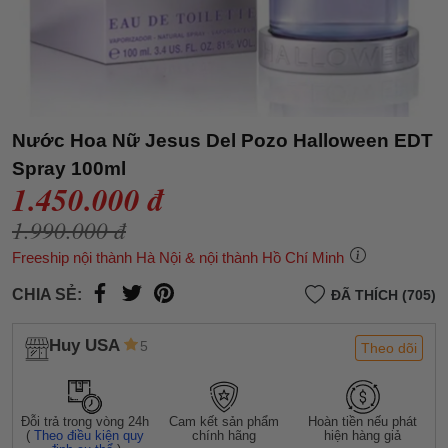
Nước Hoa Nữ Jesus Del Pozo Halloween EDT
Spray 100ml
1.450.000 đ
1.990.000 đ
Freeship nội thành Hà Nội & nội thành Hồ Chí Minh
CHIA SẺ:
ĐÃ THÍCH (705)
Huy USA
5
Theo dõi
Đỗi trả trong vòng 24h
Cam kết sản phẩm
Hoàn tiền nếu phát
(
Theo điều kiện quy
chính hãng
hiện hàng giả