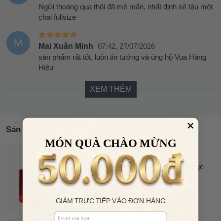
Ngửi thoáng qua thôi đã mê mẩn, nhất định sẽ tậu một
chai fullsize
M
Mai Xuân Minh
07:42, 27/07/2026
sản phẩm rất tốt, luôn tin tưởng và ủng hộ Vua Hàng
Hiệu
XEM THÊM
Sản phẩm tương tự
MÓN QUÀ CHÀO MỪNG
FRAGRANCE WORLD
32%
Nước Hoa Unisex Fragrance World
OFF
Maison Vaporisateur Barakkat Rouge
540 Extrait De Parfum 100ml
650.000 đ
GIẢM TRỰC TIẾP VÀO ĐƠN HÀNG
950.000 đ
Email