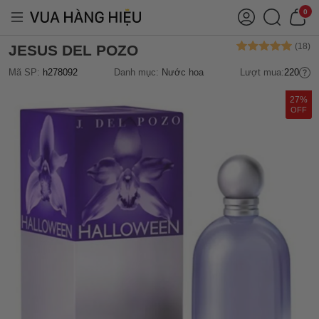
0
JESUS DEL POZO
Mã SP:
h278092
Danh mục:
Nước hoa
Lượt mua:
220
27%
OFF