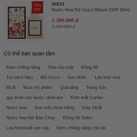
GUCCI
43%
Nước Hoa Nữ Gucci Bloom EDP 50ml
OFF
1.300.000 đ
2.300.000 đ
Có thể bạn quan tâm
Kem chống nắng
Sữa rửa mặt
Đồng hồ
Túi xách hiệu
Mũ Gucci
Son MAC
Lăn khử mùi
MLB
Mua mỹ phẩm
Quà tặng
Trang Sức
quy trình các bước skincare
Kính mắt Cartier
Nước hoa
Son môi chính hãng
Giày MLB
Nước hoa Nữ Bán Chạy
Đồng hồ Seiko
Loa Marshall cao cấp
Kem chống nắng cho da