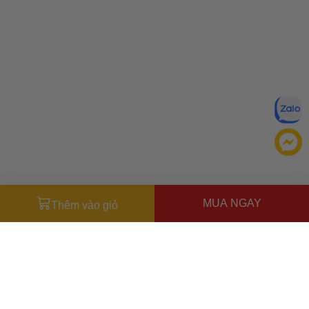
MUA NGAY
Thêm vào giỏ
Miễn trừ trách nhiệm:
Mặc dù chúng tôi luôn cố gắng đảm
bảo rằng mọi thông tin đều chính xác, nhưng đôi khi nhà sản
xuất có thể thay đổi danh sách thành phần của sản phẩm.
Bao bì và thành phần trong thực tế có thể khác biệt với
Ưu đãi dành cho bạn
những gì được mô tả trên website. Chúng tôi khuyến cáo
Miễn phí giao hàng
30.000đ
cho đơn hàng từ
500.000đ
(Áp
bạn không nên chỉ dựa trên thông tin được ghi trên website,
dụng tại nội thành Hà Nội & nội thành Hồ Chí Minh).