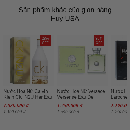
Sản phẩm khác của gian hàng
Huy USA
28%
35%
OFF
OFF
Nước Hoa Nữ Calvin
Nước Hoa Nữ Versace
Nước Ho
Klein CK IN2U Her Eau
Versense Eau De
Laroche 
De Toilette (EDT) 100ml
Toilette 100ml
Eau De T
1.080.000 đ
1.750.000 đ
1.190.00
200ml
1.500.000 đ
2.690.000 đ
1.930.000