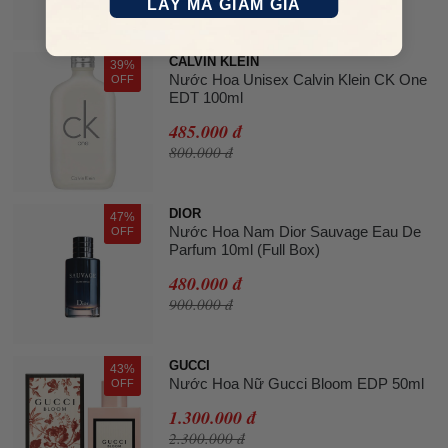
LẤY MÃ GIẢM GIÁ
CALVIN KLEIN
39%
Nước Hoa Unisex Calvin Klein CK One
OFF
EDT 100ml
485.000 đ
800.000 đ
DIOR
47%
Nước Hoa Nam Dior Sauvage Eau De
OFF
Parfum 10ml (Full Box)
480.000 đ
900.000 đ
GUCCI
43%
Nước Hoa Nữ Gucci Bloom EDP 50ml
OFF
1.300.000 đ
2.300.000 đ