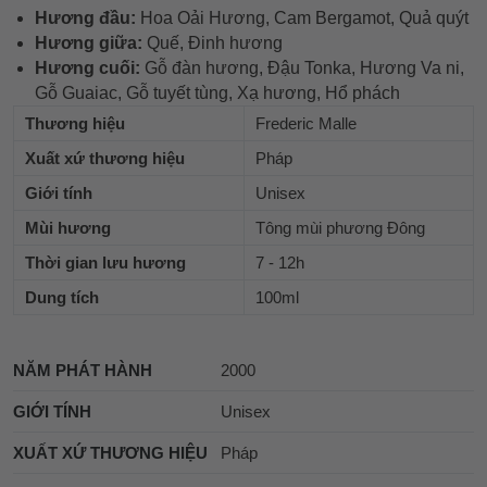
Hương đầu:
Hoa Oải Hương, Cam Bergamot, Quả quýt
Hương giữa:
Quế, Đinh hương
Hương cuối:
Gỗ đàn hương, Đậu Tonka, Hương Va ni,
Gỗ Guaiac, Gỗ tuyết tùng, Xạ hương, Hổ phách
Thương hiệu
Frederic Malle
Xuất xứ thương hiệu
Pháp
Giới tính
Unisex
Mùi hương
Tông mùi phương Đông
Thời gian lưu hương
7 - 12h
Dung tích
100ml
NĂM PHÁT HÀNH
2000
GIỚI TÍNH
Unisex
XUẤT XỨ THƯƠNG HIỆU
Pháp