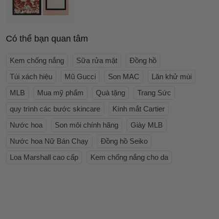
Có thể bạn quan tâm
Kem chống nắng
Sữa rửa mặt
Đồng hồ
Túi xách hiệu
Mũ Gucci
Son MAC
Lăn khử mùi
MLB
Mua mỹ phẩm
Quà tặng
Trang Sức
quy trình các bước skincare
Kính mắt Cartier
Nước hoa
Son môi chính hãng
Giày MLB
Nước hoa Nữ Bán Chạy
Đồng hồ Seiko
Loa Marshall cao cấp
Kem chống nắng cho da