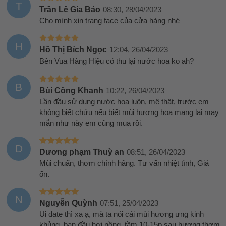
T
Trần Lê Gia Bảo
08:30, 28/04/2023
Cho mình xin trang face của cửa hàng nhé
H
Hồ Thị Bích Ngọc
12:04, 26/04/2023
Bên Vua Hàng Hiệu có thu lại nước hoa ko ah?
B
Bùi Công Khanh
10:22, 26/04/2023
Lần đầu sử dụng nước hoa luôn, mê thật, trước em
không biết chứu nếu biết mùi hương hoa mang lại may
mắn như này em cũng mua rồi.
D
Dương phạm Thuỳ an
08:51, 26/04/2023
Mùi chuẩn, thơm chính hãng. Tư vấn nhiệt tình, Giá
ổn.
N
Nguyễn Quỳnh
07:51, 25/04/2023
Ui date thì xa ạ, mà ta nói cái mùi hương ưng kinh
khủng, ban đầu hơi nồng, tầm 10-15p sau hương thơm