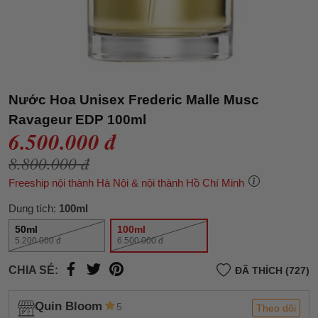
Nước Hoa Unisex Frederic Malle Musc
Ravageur EDP 100ml
6.500.000 đ
8.800.000 đ
Freeship nội thành Hà Nội & nội thành Hồ Chí Minh
Dung tích:
100ml
50ml
100ml
5.200.000 đ
6.500.000 đ
CHIA SẺ:
ĐÃ THÍCH (727)
Quin Bloom
5
Theo dõi