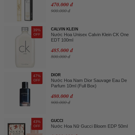
470.000 đ
900.000 đ
CALVIN KLEIN
39%
Nước Hoa Unisex Calvin Klein CK One
OFF
EDT 100ml
485.000 đ
800.000 đ
DIOR
47%
Nước Hoa Nam Dior Sauvage Eau De
OFF
Parfum 10ml (Full Box)
480.000 đ
900.000 đ
GUCCI
43%
Nước Hoa Nữ Gucci Bloom EDP 50ml
OFF