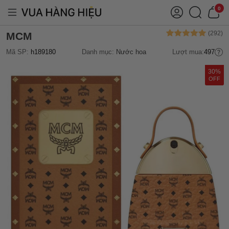
0
MCM
Mã SP:
h189180
Danh mục:
Nước hoa
Lượt mua:
497
30%
OFF