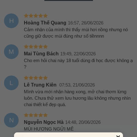
H
Hoàng Thế Quang
16:57, 26/06/2026
Cảm nhận của mình thì thấy mùi hơi nồng nhưng nó
cũng giữ được mùi đúng như số tiềnnnn
M
Mai Tùng Bách
19:49, 22/06/2026
Cho em hỏi chai này 18 tuổi dùng đi học được không ạ
?
L
Lê Trung Kiên
07:53, 21/06/2026
Mình vừa mới nhận hàng xong, mở chai thơm lừng
luôn. Chưa thử xem lưu hương lâu không nhưng nhìn
chai thiết kế đẹp quá.
N
Nguyễn Ngọc Hà
14:48, 20/06/2026
MÙI HƯƠNG NGỬI MÊ