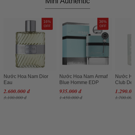
Mini Authentic
16%
36%
OFF
OFF
Nước Hoa Nam Dior
Nước Hoa Nam Armaf
Nước Ho
Eau
Blue Homme EDP
Club De 
Sauvage EDT 100ml
100ml
Eau De 
2.600.000 đ
935.000 đ
1.290.00
3.100.000 đ
1.450.000 đ
1.700.000