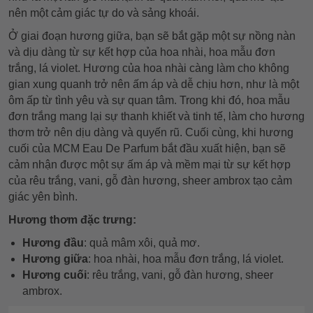
nên một cảm giác tự do và sảng khoái.
Ở giai đoạn hương giữa, bạn sẽ bắt gặp một sự nồng nàn
và dịu dàng từ sự kết hợp của hoa nhài, hoa mẫu đơn
trắng, lá violet. Hương của hoa nhài càng làm cho không
gian xung quanh trở nên ấm áp và dễ chịu hơn, như là một
ôm ấp từ tình yêu và sự quan tâm. Trong khi đó, hoa mẫu
đơn trắng mang lại sự thanh khiết và tinh tế, làm cho hương
thơm trở nên dịu dàng và quyến rũ. Cuối cùng, khi hương
cuối của MCM Eau De Parfum bắt đầu xuất hiện, bạn sẽ
cảm nhận được một sự ấm áp và mềm mại từ sự kết hợp
của rêu trắng, vani, gỗ đàn hương, sheer ambrox tạo cảm
giác yên bình.
Hương thơm đặc trưng:
Hương đầu
: quả mâm xôi, quả mơ.
Hương giữa
: hoa nhài, hoa mẫu đơn trắng, lá violet.
Hương cuối
: rêu trắng, vani, gỗ đàn hương, sheer
ambrox.