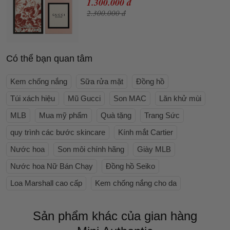
1.300.000 đ
2.300.000 đ
Có thể bạn quan tâm
Kem chống nắng
Sữa rửa mặt
Đồng hồ
Túi xách hiệu
Mũ Gucci
Son MAC
Lăn khử mùi
MLB
Mua mỹ phẩm
Quà tặng
Trang Sức
quy trình các bước skincare
Kính mắt Cartier
Nước hoa
Son môi chính hãng
Giày MLB
Nước hoa Nữ Bán Chạy
Đồng hồ Seiko
Loa Marshall cao cấp
Kem chống nắng cho da
Sản phẩm khác của gian hàng