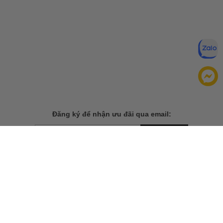
Đăng ký để nhận ưu đãi qua email:
ĐĂNG KÝ
Chính sách bảo mật của
Bằng cách đăng ký, bạn đồng ý với
chúng tôi
TẢI ỨNG DỤNG CHO ĐIỆN THOẠI