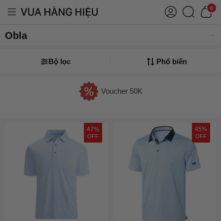
0
Obla
Bộ lọc
Phổ biến
Voucher 50K
47%
45%
OFF
OFF