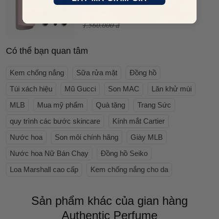
1.050.000 đ
1.560.000 đ
Có thể bạn quan tâm
Kem chống nắng
Sữa rửa mặt
Đồng hồ
Túi xách hiệu
Mũ Gucci
Son MAC
Lăn khử mùi
MLB
Mua mỹ phẩm
Quà tặng
Trang Sức
quy trình các bước skincare
Kính mắt Cartier
Nước hoa
Son môi chính hãng
Giày MLB
Nước hoa Nữ Bán Chạy
Đồng hồ Seiko
Loa Marshall cao cấp
Kem chống nắng cho da
Sản phẩm khác của gian hàng
Authentic Perfume