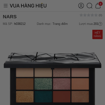
0
NARS
Mã SP:
h038212
Danh mục:
Trang điểm
Lượt mua:
201
HẾT
HÀNG