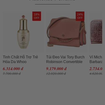
18%
24%
OFF
OFF
Tinh Chất Hỗ Trợ Trẻ
Túi Đeo Vai Tory Burch
Ví Micha
Hóa Da Whoo
Robinson Convertible
Barbara 
Cheonyuldan
Shoulder Bag- Tramonto
Metallic
6.314.000 đ
9.179.000 đ
2.734.00
Regenerating Essence
Cho Nữ
Rose Go
7.700.000 đ
12.020.000 đ
4.620.000