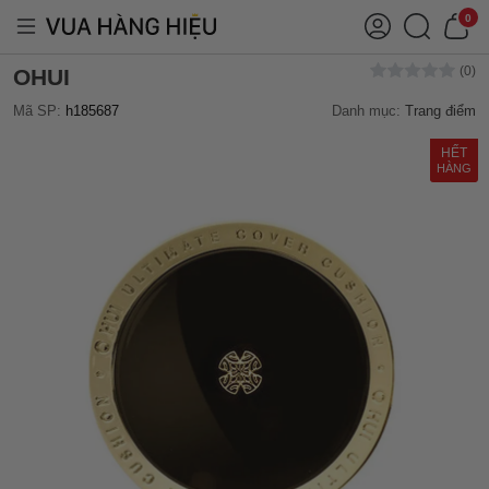
0
OHUI
Mã SP:
h185687
Danh mục:
Trang điểm
HẾT
HÀNG