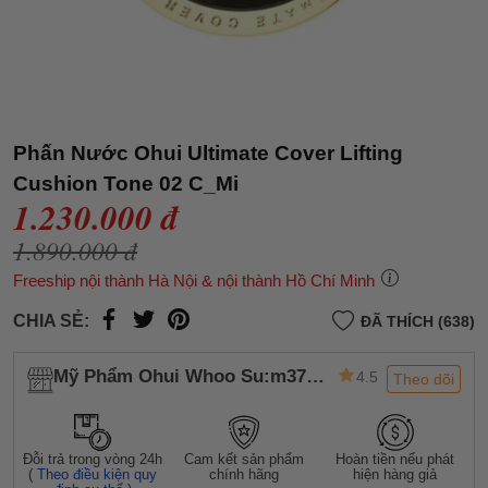
Phấn Nước Ohui Ultimate Cover Lifting
Cushion Tone 02 C_Mi
1.230.000 đ
1.890.000 đ
Freeship nội thành Hà Nội & nội thành Hồ Chí Minh
CHIA SẺ:
ĐÃ THÍCH (638)
Mỹ Phẩm Ohui Whoo Su:m37
4.5
Theo dõi
Chính Hãng
Đỗi trả trong vòng 24h
Cam kết sản phẩm
Hoàn tiền nếu phát
(
Theo điều kiện quy
chính hãng
hiện hàng giả