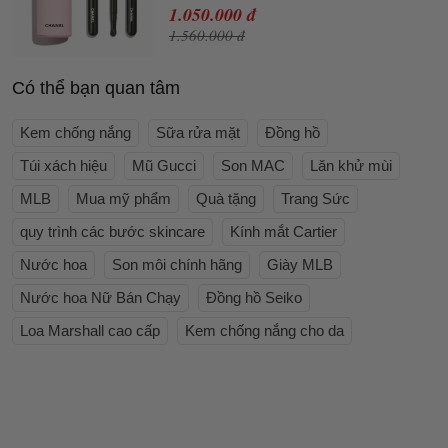
1.050.000 đ
1.560.000 đ
Có thể bạn quan tâm
Kem chống nắng
Sữa rửa mặt
Đồng hồ
Túi xách hiệu
Mũ Gucci
Son MAC
Lăn khử mùi
MLB
Mua mỹ phẩm
Quà tặng
Trang Sức
quy trình các bước skincare
Kính mắt Cartier
Nước hoa
Son môi chính hãng
Giày MLB
Nước hoa Nữ Bán Chạy
Đồng hồ Seiko
Loa Marshall cao cấp
Kem chống nắng cho da