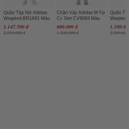
Quần Tập Nữ Adidas
Chân Váy Adidas W Fp
Quần Tậ
Wrapknit BR1691 Màu
Cc Skrt CV9069 Màu
Warpknit
Xanh Tím Than Size L
Đen Size XS
Màu Đen 
1.147.500 đ
600.000 đ
1.100.00
2.295.000 đ
1.200.000 đ
2.200.000