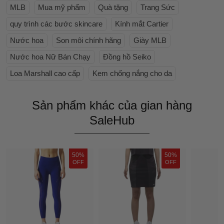
MLB
Mua mỹ phẩm
Quà tặng
Trang Sức
quy trình các bước skincare
Kính mắt Cartier
Nước hoa
Son môi chính hãng
Giày MLB
Nước hoa Nữ Bán Chạy
Đồng hồ Seiko
Loa Marshall cao cấp
Kem chống nắng cho da
Sản phẩm khác của gian hàng
SaleHub
50%
50%
OFF
OFF