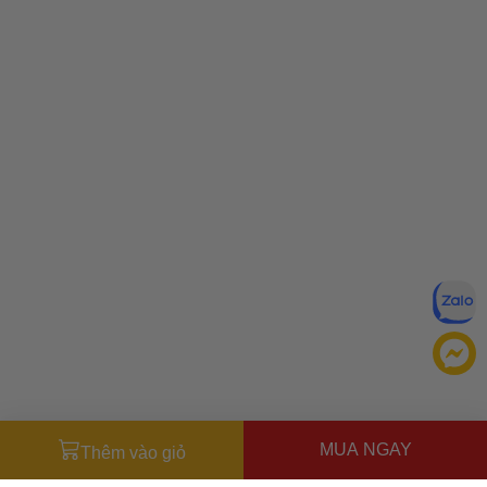
MUA NGAY
Thêm vào giỏ
Đăng ký để nhận ưu đãi qua email: