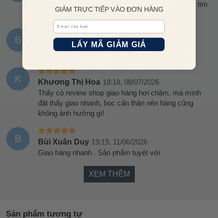
Mẫu mình cần hỏi mấy shop không có, thế nào lại tìm
GIẢM TRỰC TIẾP VÀO ĐƠN HÀNG
được shop bán giá còn rẻ hơn cả mấy shop kia
Email
B
Bùi Lê Phương Thảo
18:31, 08/07/2026
LẤY MÃ GIẢM GIÁ
Tiền nào của nấy, tiền đắt của xịn, ưng lắm nhé
K
Khương Thị Hoa
18:18, 08/07/2026
Thấy có review shop giao hàng hơi chậm, mà mình
đặt thấy giao nhanh, bọc cẩn thận nên hàng cũng
không ảnh hưởng gì!
B
Bùi Xuân Duy
19:19, 11/06/2026
Giao hàng nhanh . Sản phẩm tuyệt với
XEM THÊM
Sản phẩm tương tự