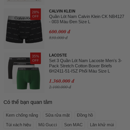
CALVIN KLEIN
28%
Quần Lót Nam Calvin Klein CK NB4127
OFF
- 003 Màu Đen Size L
600.000 đ
830.000 đ
LACOSTE
35%
Set 3 Quần Lót Nam Lacoste Men's 3-
OFF
Pack Stretch Cotton Boxer Briefs
6H2411-51-ISZ Phối Màu Size L
1.360.000 đ
2.100.000 đ
Có thể bạn quan tâm
Kem chống nắng
Sữa rửa mặt
Đồng hồ
Túi xách hiệu
Mũ Gucci
Son MAC
Lăn khử mùi