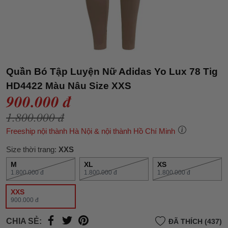
Quần Bó Tập Luyện Nữ Adidas Yo Lux 78 Tig
HD4422 Màu Nâu Size XXS
900.000 đ
1.800.000 đ
Freeship nội thành Hà Nội & nội thành Hồ Chí Minh
Size thời trang:
XXS
M
XL
XS
1.800.000 đ
1.800.000 đ
1.800.000 đ
XXS
900.000 đ
CHIA SẺ:
ĐÃ THÍCH (437)