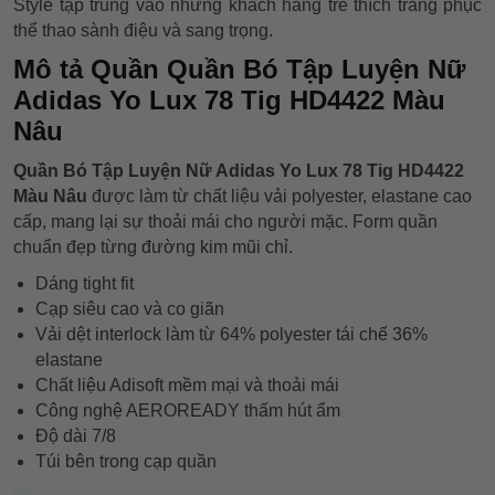
Style tập trung vào những khách hàng trẻ thích trang phục
thể thao sành điệu và sang trọng.
Mô tả Quần Quần Bó Tập Luyện Nữ
Adidas Yo Lux 78 Tig HD4422 Màu
Nâu
Quần Bó Tập Luyện Nữ Adidas Yo Lux 78 Tig HD4422
Màu Nâu
được làm từ chất liệu vải polyester, elastane cao
cấp, mang lại sự thoải mái cho người mặc. Form quần
chuẩn đẹp từng đường kim mũi chỉ.
Dáng tight fit
Cạp siêu cao và co giãn
Vải dệt interlock làm từ 64% polyester tái chế 36%
elastane
Chất liệu Adisoft mềm mại và thoải mái
Công nghệ AEROREADY thấm hút ẩm
Độ dài 7/8
Túi bên trong cạp quần