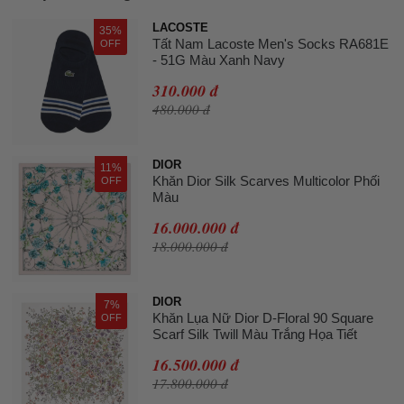
LACOSTE
35%
Tất Nam Lacoste Men's Socks RA681E
OFF
- 51G Màu Xanh Navy
310.000 đ
480.000 đ
DIOR
11%
Khăn Dior Silk Scarves Multicolor Phối
OFF
Màu
16.000.000 đ
18.000.000 đ
DIOR
7%
Khăn Lụa Nữ Dior D-Floral 90 Square
OFF
Scarf Silk Twill Màu Trắng Họa Tiết
16.500.000 đ
17.800.000 đ