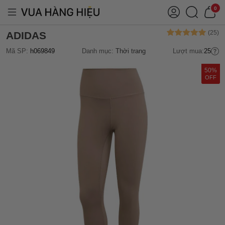
0
ADIDAS
Mã SP:
h069849
Danh mục:
Thời trang
Lượt mua:
25
50%
OFF