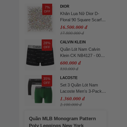
DIOR
7%
OFF
Khăn Lụa Nữ Dior D-
Floral 90 Square Scarf
Silk Twill Màu Trắng Họa
16.500.000 đ
Tiết
17.800.000 đ
CALVIN KLEIN
28%
OFF
Quần Lót Nam Calvin
Klein CK NB4127 - 003
Màu Đen Size L
600.000 đ
830.000 đ
LACOSTE
35%
OFF
Set 3 Quần Lót Nam
Lacoste Men's 3-Pack
Stretch Cotton Boxer
1.360.000 đ
Briefs 6H2411-51-ISZ
2.100.000 đ
Phối Màu Size L
Quần MLB Monogram Pattern
Poly Leggings New York