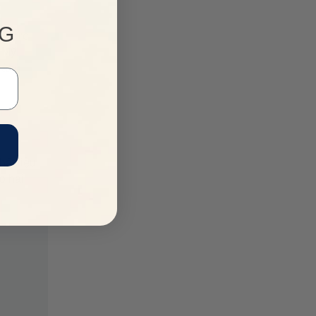
NG
ổ chức
 Mỹ,
làng
ất liệu
o hài