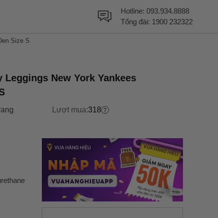
Hotline:
093.934.8888
Tổng đài:
1900 232322
en Size S
 Leggings New York Yankees
S
rang
Lượt mua:
318
urethane