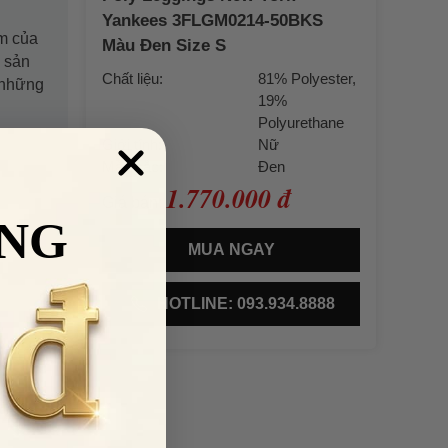
Yankees 3FLGM0214-50BKS
ẩm của
Màu Đen Size S
à sản
Chất liệu:
81% Polyester,
 những
19%
Polyurethane
Giới tính:
Nữ
Màu sắc:
Đen
1.770.000 đ
Giá bán:
NG
MUA NGAY
HOTLINE: 093.934.8888