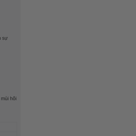
h sự
 mùi hôi