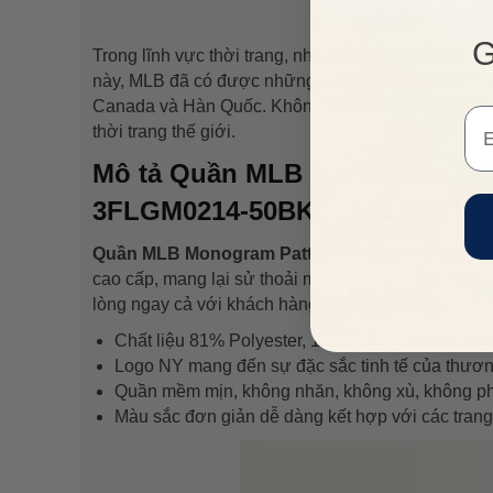
Logo Hãng MLB gi
G
Trong lĩnh vực thời trang, nhờ việc sản xuất nhữn
này, MLB đã có được những thành công lớn khi th
Canada và Hàn Quốc. Không những vậy, những dòng
Em
thời trang thế giới.
Mô tả Quần MLB Monogram Patt
3FLGM0214-50BKS Màu Đen
Quần MLB Monogram Pattern Poly Leggings N
cao cấp, mang lại sử thoải mái, thoáng mát ch
lòng ngay cả với khách hàng khó tính nổi trội.
Chất liệu 81% Polyester, 19% Polyurethane man
Logo NY mang đến sự đặc sắc tinh tế của thươ
Quần mềm mịn, không nhăn, không xù, không p
Màu sắc đơn giản dễ dàng kết hợp với các trang