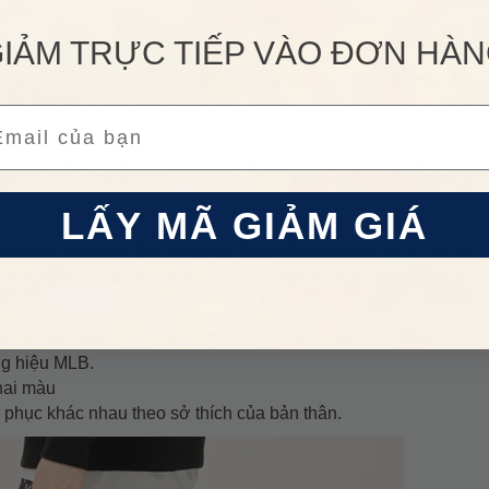
ải bòng chày nhà nghề nổi tiếng Mỹ
IẢM TRỰC TIẾP VÀO ĐƠN HÀ
g trang phục và phụ kiện cho những đội tuyển bóng chày thuộc t
uyết phục được những tín đồ đam mê bóng chày trên toàn nước
 sản phẩm này cũng có tầm ảnh hưởng và có một vị trí trong 
ail
ern Poly Leggings New York Yankees
LẤY MÃ GIẢM GIÁ
ew York Yankees 3FLGM0214-50BKS Màu Đen
được làm từ ch
o người mặc. Form quần chuẩn đẹp từng đường kim mũi chỉ đảm bả
g lại cảm giác nhẹ nhàng và mềm mại khi mặc.
ng hiệu MLB.
hai màu
 phục khác nhau theo sở thích của bản thân.