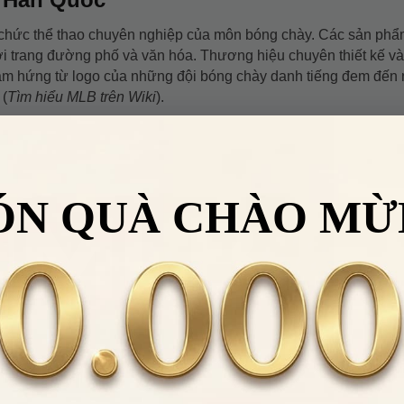
tổ chức thể thao chuyên nghiệp của môn bóng chày. Các sản ph
ời trang đường phố và văn hóa. Thương hiệu chuyên thiết kế v
 cảm hứng từ logo của những đội bóng chày danh tiếng đem đến
 (
Tìm hiểu MLB trên Wiki
).
ÓN QUÀ CHÀO MỪ