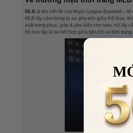
MLB
là tên viết tắt của Major League Baseball – 
MLB lấy cảm hứng từ sự pha trộn giữa thể thao, th
xuất trang phục, giày & phụ kiện cho nam, nữ lấy
bộ sưu tập là sự kết hợp giữa tiện ích và thời trang.
M