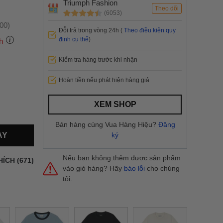
Triumph Fashion
Theo dõi
(6053)
:00)
Đỗi trả trong vòng 24h (
Theo điều kiện quy
định cụ thể
)
h
Kiểm tra hàng trước khi nhận
 thành
Hoàn tiền nếu phát hiện hàng giả
i
và nội
XEM SHOP
nhanh
Bán hàng cùng Vua Hàng Hiệu?
Đăng
 yêu cầu
AY
ký
ng báo
yển tại
Nếu bạn không thêm được sản phẩm
HÍCH (671)
vào giỏ hàng? Hãy
báo lỗi
cho chúng
tôi.