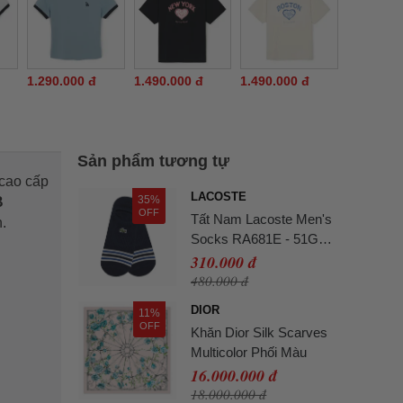
1.290.000 đ
1.490.000 đ
1.490.000 đ
Sản phẩm tương tự
n cao cấp
LACOSTE
35%
B
OFF
Tất Nam Lacoste Men's
.
Socks RA681E - 51G
Màu Xanh Navy
310.000 đ
480.000 đ
DIOR
11%
OFF
Khăn Dior Silk Scarves
Multicolor Phối Màu
16.000.000 đ
18.000.000 đ