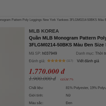
ogram Pattern Poly Leggings New York Yankees 3FLGM0214-50BKS Màu Đ
MLB KOREA
Quần MLB Monogram Pattern Poly
3FLGM0214-50BKS Màu Đen Size 
Mã SP:
h037949
Danh mục:
Thời t
Đánh giá:
Viết đánh giá
1.770.000 đ
1.900.000 đ
GIẢM 7%
Chất liệu:
81% Polyester, 19% Poly
Giới tính:
Nữ
Màu sắc:
Đen