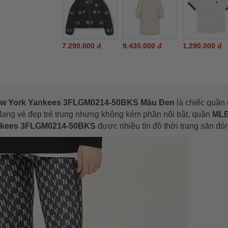
7.290.000 đ
9.430.000 đ
1.290.000 đ
ew York Yankees 3FLGM0214-50BKS Màu Đen
là chiếc quầ
Mang vẻ đẹp trẻ trung nhưng không kém phần nổi bật, quần
ML
ankees 3FLGM0214-50BKS
được nhiều tín đồ thời trang săn đón