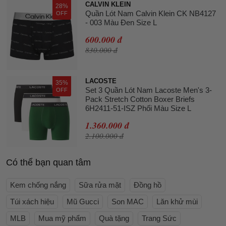
CALVIN KLEIN
28%
Quần Lót Nam Calvin Klein CK NB4127
OFF
- 003 Màu Đen Size L
600.000 đ
830.000 đ
LACOSTE
35%
Set 3 Quần Lót Nam Lacoste Men's 3-
OFF
Pack Stretch Cotton Boxer Briefs
6H2411-51-ISZ Phối Màu Size L
1.360.000 đ
2.100.000 đ
Có thể bạn quan tâm
Kem chống nắng
Sữa rửa mặt
Đồng hồ
Túi xách hiệu
Mũ Gucci
Son MAC
Lăn khử mùi
MLB
Mua mỹ phẩm
Quà tặng
Trang Sức