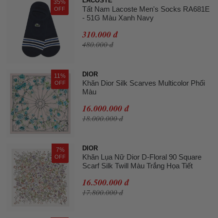
LACOSTE
35%
Tất Nam Lacoste Men's Socks RA681E
OFF
- 51G Màu Xanh Navy
310.000 đ
480.000 đ
DIOR
11%
Khăn Dior Silk Scarves Multicolor Phối
OFF
Màu
16.000.000 đ
18.000.000 đ
DIOR
7%
Khăn Lụa Nữ Dior D-Floral 90 Square
OFF
Scarf Silk Twill Màu Trắng Họa Tiết
16.500.000 đ
17.800.000 đ