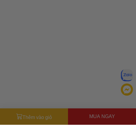
MUA NGAY
Thêm vào giỏ
Đăng ký để nhận ưu đãi qua email:
ĐĂNG KÝ