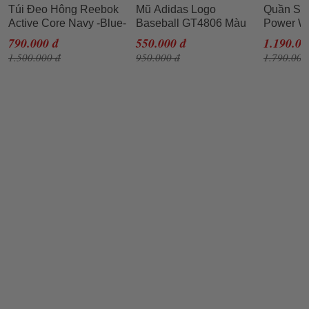
Túi Đeo Hông Reebok
Mũ Adidas Logo
Quần Sh
Active Core Navy -Blue-
Baseball GT4806 Màu
Power Wo
GN7745 Màu Xanh
Xanh Olive
Màu Đen
790.000 đ
550.000 đ
1.190.00
Navy
1.500.000 đ
950.000 đ
1.790.000