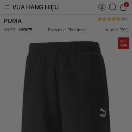
0
PUMA
Mã SP:
h089675
Danh mục:
Thời trang
Lượt mua:
99
25%
OFF