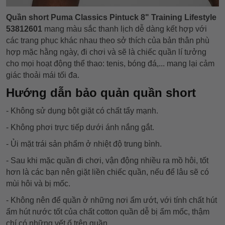
Quần short Puma Classics Pintuck 8" Training Lifestyle
53812601
mang màu sắc thanh lịch dễ dàng kết hợp với
các trang phục khác nhau theo sở thích của bản thân phù
hợp mặc hằng ngày, đi chơi và sẽ là chiếc quần lí tưởng
cho mọi hoạt động thể thao: tenis, bóng đá,... mang lại cảm
giác thoải mái tối đa.
Hướng dẫn bảo quản quần short
- Không sử dụng bột giặt có chất tẩy mạnh.
- Không phơi trực tiếp dưới ánh nắng gắt.
- Ủi mặt trái sản phẩm ở nhiệt độ trung bình.
- Sau khi mặc quần đi chơi, vận động nhiều ra mồ hôi, tốt
hơn là các bạn nên giặt liền chiếc quần, nếu để lâu sẽ có
mùi hôi và bị mốc.
- Không nên để quần ở những nơi ẩm ướt, với tính chất hút
ẩm hút nước tốt của chất cotton quần dễ bị ẩm mốc, thậm
chí có những vết ố trên quần.