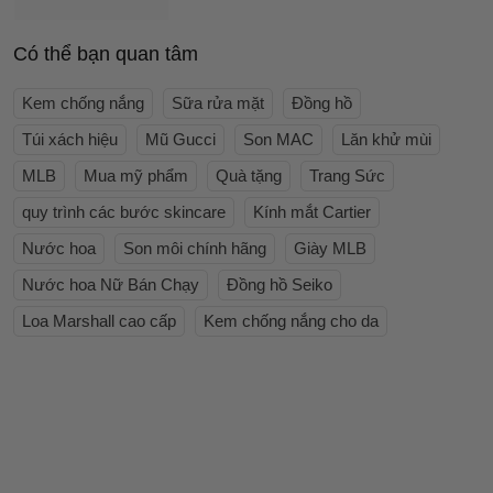
Có thể bạn quan tâm
Kem chống nắng
Sữa rửa mặt
Đồng hồ
Túi xách hiệu
Mũ Gucci
Son MAC
Lăn khử mùi
MLB
Mua mỹ phẩm
Quà tặng
Trang Sức
quy trình các bước skincare
Kính mắt Cartier
Nước hoa
Son môi chính hãng
Giày MLB
Nước hoa Nữ Bán Chạy
Đồng hồ Seiko
Loa Marshall cao cấp
Kem chống nắng cho da