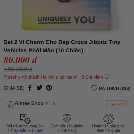
Set 2 Vỉ Charm Cho Dép Crocs Jibbitz Tiny
Vehicles Phối Màu (10 Chiếc)
80.000 đ
150.000 đ
Freeship nội thành Hà Nội & nội thành Hồ Chí Minh
CHIA SẺ:
ĐÃ THÍCH (616)
Aimée Shop
4.5
Theo dõi
Đỗi trả trong vòng 24h
Cam kết sản phẩm
Hoàn tiền nếu phát
(
Theo điều kiện quy
chính hãng
hiện hàng giả