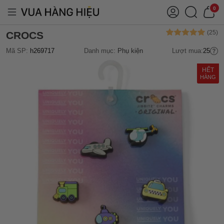
0
CROCS
Mã SP:
h269717
Danh mục:
Phụ kiện
Lượt mua:
25
HẾT
HÀNG