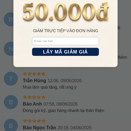
B
Bích Hà
10:17, 14/06/2026
Đã mua hàng ở đây nhiều lần, khá yên tâm về chất
GIẢM TRỰC TIẾP VÀO ĐƠN HÀNG
lượng
Email
N
Nguyễn Gia Hân
10:20, 13/06/2026
LẤY MÃ GIẢM GIÁ
Đã mua 1 chiếc, nhận thấy hàng đẹp, chuẩn mua thêm
để tặng mẹ
T
Trần Hùng
12:06, 09/06/2026
Mua làm quà tặng, rất ưng ý
B
Bảo Anh
07:58, 08/06/2026
Đóng gói kỹ, giao hàng nhanh lại thân thiện
B
Bảo Ngọc Trần
20:18, 04/06/2026