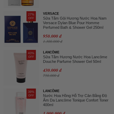
VERSACE
27%
Sữa Tắm Gội Hương Nước Hoa Nam
OFF
Versace Dylan Blue Pour Homme
Perfumed Bath & Shower Gel 250ml
950.000 đ
1.300.000 đ
LANCÔME
43%
Sữa Tắm Hương Nước Hoa Lancôme
OFF
Douche Parfume Shower Gel 50ml
430.000 đ
750.000 đ
LANCÔME
39%
Nước Hoa Hồng Hỗ Trợ Cân Bằng Độ
OFF
Ẩm Da Lancôme Tonique Confort Toner
400ml
1.000.000 đ