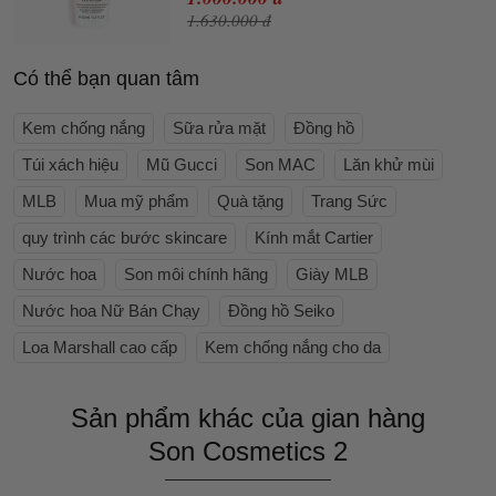
1.630.000 đ
Có thể bạn quan tâm
Kem chống nắng
Sữa rửa mặt
Đồng hồ
Túi xách hiệu
Mũ Gucci
Son MAC
Lăn khử mùi
MLB
Mua mỹ phẩm
Quà tặng
Trang Sức
quy trình các bước skincare
Kính mắt Cartier
Nước hoa
Son môi chính hãng
Giày MLB
Nước hoa Nữ Bán Chạy
Đồng hồ Seiko
Loa Marshall cao cấp
Kem chống nắng cho da
Sản phẩm khác của gian hàng
Son Cosmetics 2