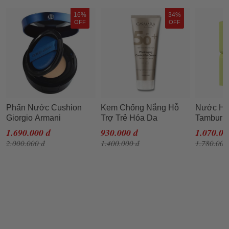
16%
34%
OFF
OFF
Phấn Nước Cushion
Kem Chống Nắng Hỗ
Nước Ho
Giorgio Armani
Trợ Trẻ Hóa Da
Tamburin
Designer Essence In
Casmara Photoaging
Balm Lal
1.690.000 đ
930.000 đ
1.070.00
Balm Mesh Cushion
Control Gel Cream SPF
2.000.000 đ
1.400.000 đ
1.780.000
Foundation SPF40/PA
50+ 50ml
++ Tone 2, 14g