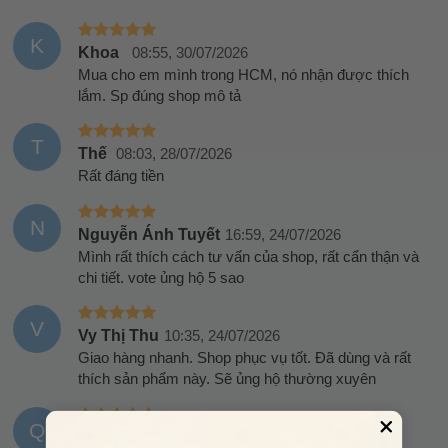
K
Khoa
08:55, 30/07/2026
Mua cho em mình trong HCM, nó nhận được thích
lắm. Sp đúng shop mô tả
T
Thế
08:03, 28/07/2026
Rất đáng tiền
N
Nguyễn Ánh Tuyết
16:59, 24/07/2026
Mình rất thích cách tư vấn của shop, rất cẩn thận và
chi tiết. vote ủng hộ 5 sao
V
Vy Thị Thu
10:35, 24/07/2026
Giao hàng nhanh. Shop phục vụ tốt. Đã dùng và rất
thích sản phẩm này. Sẽ ủng hộ thường xuyên
Q
Quỳnh
12:58, 21/07/2026