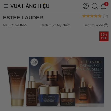
0
ESTÉE LAUDER
Mã SP:
h268995
Danh mục:
Mỹ phẩm
Lượt mua:
296
35%
OFF