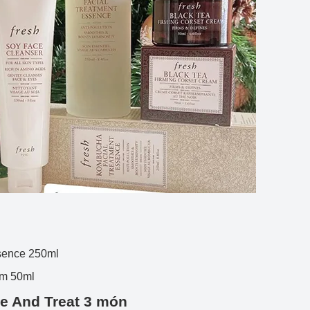
sence 250ml
am 50ml
se And Treat 3 món