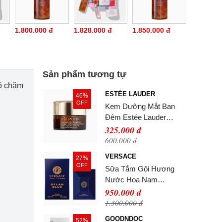
1.800.000 đ
1.828.000 đ
1.850.000 đ
Sản phẩm tương tự
Bộ chăm
ESTÉE LAUDER
46%
OFF
Kem Dưỡng Mắt Ban
Đêm Estée Lauder
Advanced Night Repair
325.000 đ
Eye 5ml Không Hộp
600.000 đ
VERSACE
27%
OFF
Sữa Tắm Gội Hương
Nước Hoa Nam
Versace Dylan Blue
950.000 đ
Pour Homme Perfumed
1.300.000 đ
Bath & Shower Gel
GOODNDOC
52%