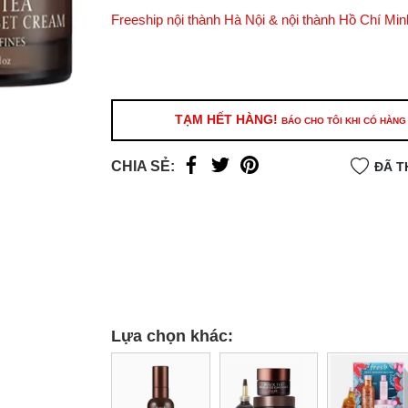
Freeship nội thành Hà Nội & nội thành Hồ Chí Min
Ưu đãi dành cho bạn
Miễn phí giao hàng
30.000đ
cho đơn hàng từ
500.000đ
(Áp dụng tại nội thành Hà Nội & nội
Hồ Chí Minh).
TẠM HẾT HÀNG!
BÁO CHO TÔI KHI CÓ HÀNG
Lưu ý: Với các đơn hàng tại nội thành
Hà Nộ
thành
Hồ Chí Minh
, khách hàng muốn giao 
CHIA SẺ:
ĐÃ T
trong ngày hoặc Đơn hàng giao hỏa tốc theo
của khách hàng phí vận chuyển sẽ được thô
và áp dụng theo cước phí của đơn vị vận chu
thời điểm đó.
Xem chi tiết →
Lựa chọn khác: