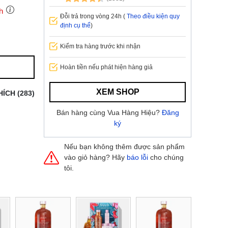
h
Đỗi trả trong vòng 24h (
Theo điều kiện quy
định cụ thể
)
Kiểm tra hàng trước khi nhận
 thành
Hoàn tiền nếu phát hiện hàng giả
i
và nội
nhanh
XEM SHOP
HÍCH (283)
 yêu cầu
ng báo
Bán hàng cùng Vua Hàng Hiệu?
Đăng
yển tại
ký
Nếu bạn không thêm được sản phẩm
vào giỏ hàng? Hãy
báo lỗi
cho chúng
tôi.