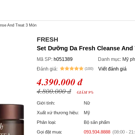
nse And Treat 3 Món
FRESH
Set Dưỡng Da Fresh Cleanse And 
Mã SP:
h051389
Danh mục:
Mỹ p
Đánh giá:
Viết đánh giá
4.390.000 đ
4.800.000 đ
GIẢM 9%
Giới tính:
Nữ
Xuất xứ thương hiệu:
Mỹ
Phân loại:
Bộ sản phẩm
Gọi đặt mua:
093.934.8888
(08:00 - 21