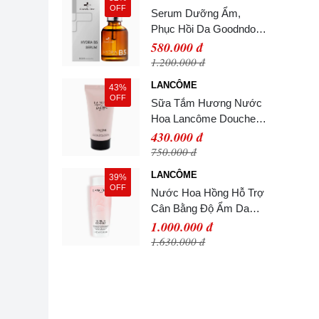
250ml
OFF
Serum Dưỡng Ẩm,
Phục Hồi Da Goodndoc
Hydra B5 30ml
580.000 đ
1.200.000 đ
LANCÔME
43%
OFF
Sữa Tắm Hương Nước
Hoa Lancôme Douche
Parfume Shower Gel
430.000 đ
50ml
750.000 đ
LANCÔME
39%
OFF
Nước Hoa Hồng Hỗ Trợ
Cân Bằng Độ Ẩm Da
Lancôme Tonique
1.000.000 đ
Confort Toner 400ml
1.630.000 đ