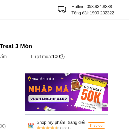
Hotline:
093.934.8888
Tổng đài:
1900 232322
Treat 3 Món
hẩm
Lượt mua:
100
Shop mỹ phẩm, trang điểm
:00)
Theo dõi
(2381)