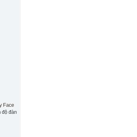
oy Face
m độ đàn