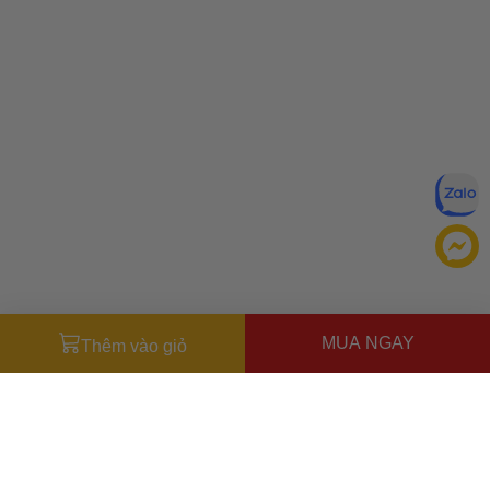
MUA NGAY
Thêm vào giỏ
Miễn trừ trách nhiệm:
Mặc dù chúng tôi luôn cố gắng đảm
bảo rằng mọi thông tin đều chính xác, nhưng đôi khi nhà sản
xuất có thể thay đổi danh sách thành phần của sản phẩm.
Bao bì và thành phần trong thực tế có thể khác biệt với
Ưu đãi dành cho bạn
những gì được mô tả trên website. Chúng tôi khuyến cáo
Miễn phí giao hàng
30.000đ
cho đơn hàng từ
500.000đ
(Áp
bạn không nên chỉ dựa trên thông tin được ghi trên website,