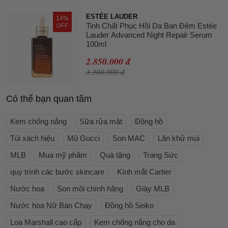
ESTÉE LAUDER
14%
Tinh Chất Phục Hồi Da Ban Đêm Estée
OFF
Lauder Advanced Night Repair Serum
100ml
2.850.000 đ
3.300.000 đ
Có thể bạn quan tâm
Kem chống nắng
Sữa rửa mặt
Đồng hồ
Túi xách hiệu
Mũ Gucci
Son MAC
Lăn khử mùi
MLB
Mua mỹ phẩm
Quà tặng
Trang Sức
quy trình các bước skincare
Kính mắt Cartier
Nước hoa
Son môi chính hãng
Giày MLB
Nước hoa Nữ Bán Chạy
Đồng hồ Seiko
Loa Marshall cao cấp
Kem chống nắng cho da