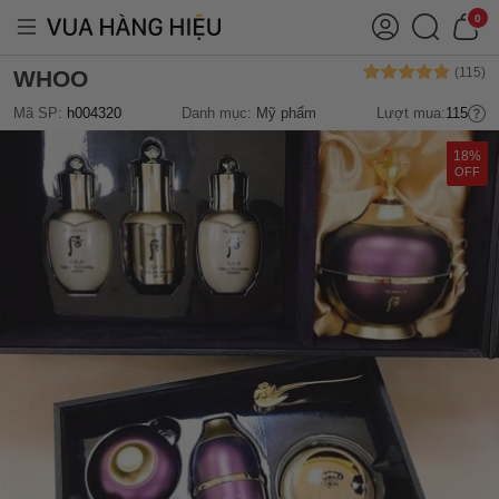
0
WHOO
Mã SP:
h004320
Danh mục:
Mỹ phẩm
Lượt mua:
115
18%
OFF