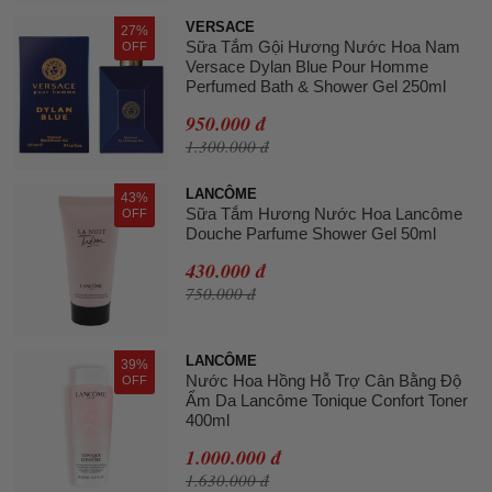
VERSACE
27%
Sữa Tắm Gội Hương Nước Hoa Nam
OFF
Versace Dylan Blue Pour Homme
Perfumed Bath & Shower Gel 250ml
950.000 đ
1.300.000 đ
LANCÔME
43%
Sữa Tắm Hương Nước Hoa Lancôme
OFF
Douche Parfume Shower Gel 50ml
430.000 đ
750.000 đ
LANCÔME
39%
Nước Hoa Hồng Hỗ Trợ Cân Bằng Độ
OFF
Ẩm Da Lancôme Tonique Confort Toner
400ml
1.000.000 đ
1.630.000 đ