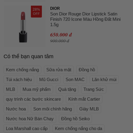
DIOR
28%
Son Dior Rouge Dior Lipstick Satin
OFF
Finish 720 Icone Màu Hồng Đất Mini
1.5g
650.000 đ
900.000 đ
Có thể bạn quan tâm
Kem chống nắng
Sữa rửa mặt
Đồng hồ
Túi xách hiệu
Mũ Gucci
Son MAC
Lăn khử mùi
MLB
Mua mỹ phẩm
Quà tặng
Trang Sức
quy trình các bước skincare
Kính mắt Cartier
Nước hoa
Son môi chính hãng
Giày MLB
Nước hoa Nữ Bán Chạy
Đồng hồ Seiko
Loa Marshall cao cấp
Kem chống nắng cho da