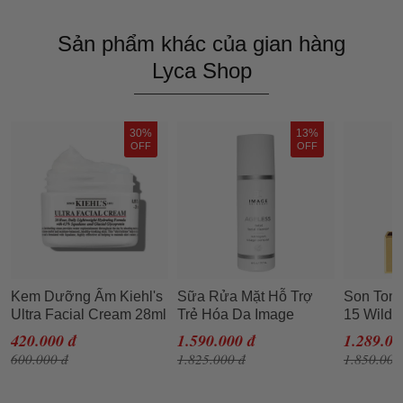
Sản phẩm khác của gian hàng
Lyca Shop
30%
13%
OFF
OFF
Kem Dưỡng Ẩm Kiehl's
Sữa Rửa Mặt Hỗ Trợ
Son Tom 
Ultra Facial Cream 28ml
Trẻ Hóa Da Image
15 Wild 
(Không Hộp)
Ageless Total Facial
Cam Đỏ
420.000 đ
1.590.000 đ
1.289.00
Cleanser 177ml
600.000 đ
1.825.000 đ
1.850.000