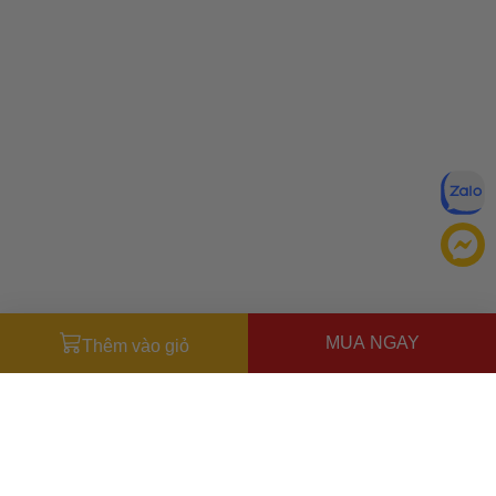
MUA NGAY
Thêm vào giỏ
Miễn trừ trách nhiệm:
Mặc dù chúng tôi luôn cố gắng đảm
bảo rằng mọi thông tin đều chính xác, nhưng đôi khi nhà sản
xuất có thể thay đổi danh sách thành phần của sản phẩm.
Bao bì và thành phần trong thực tế có thể khác biệt với
Ưu đãi dành cho bạn
những gì được mô tả trên website. Chúng tôi khuyến cáo
Miễn phí giao hàng
30.000đ
cho đơn hàng từ
500.000đ
(Áp
bạn không nên chỉ dựa trên thông tin được ghi trên website,