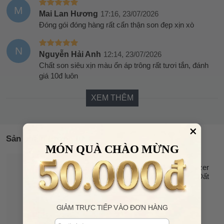
M
Mai Lan Hương
17:16, 23/07/2026
Đóng gói đóng hàng rất cẩn thận son đẹp xịn xò
N
Nguyễn Hải Anh
12:14, 23/07/2026
Chất son siêu xịn màu ổn áp trông rất tươi tắn, đánh
giá 10đ luôn
XEM THÊM
Sản phẩm tương tự
MÓN QUÀ CHÀO MỪNG
DIOR
47%
Son Dưỡng Dior Addict Lip Maximizer
OFF
009 Intense Rosewood Màu Hồng Đất
(Không Hộp)
690.000 đ
GIẢM TRỰC TIẾP VÀO ĐƠN HÀNG
1.300.000 đ
Email