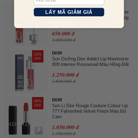
DIOR
35%
LẤY MÃ GIẢM GIÁ
Son Dưỡng Dior Addict Lip Maximizer
OFF
Màu 024 Intense Brick Đỏ Đất (Không
Hộp)
650.000 đ
1.000.000 đ
DIOR
22%
Son Dưỡng Dior Addict Lip Maximizer
OFF
009 Intense Rosewood Màu Hồng Đất
1.250.000 đ
1.600.000 đ
DIOR
38%
Son Lì Dior Rouge Couture Colour Lip
OFF
777 Fahrenheit Velvet Finish Màu Đỏ
Cam
1.050.000 đ
1.700.000 đ