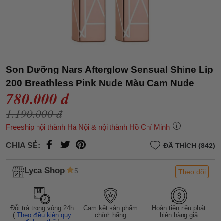
Son Dưỡng Nars Afterglow Sensual Shine Lip
200 Breathless Pink Nude Màu Cam Nude
780.000 đ
1.190.000 đ
Freeship nội thành Hà Nội & nội thành Hồ Chí Minh
CHIA SẺ:
ĐÃ THÍCH (842)
Lyca Shop
5
Theo dõi
Đỗi trả trong vòng 24h
Cam kết sản phẩm
Hoàn tiền nếu phát
(
Theo điều kiện quy
chính hãng
hiện hàng giả