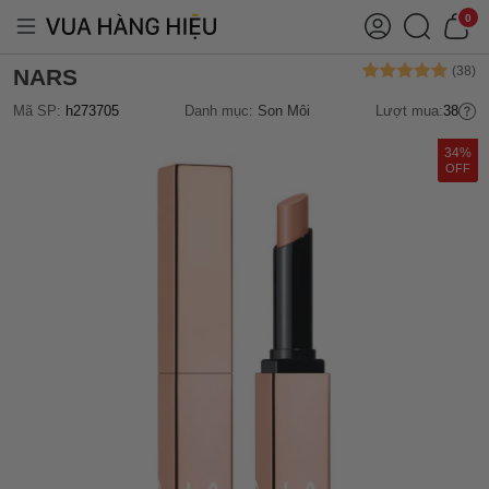
0
NARS
Mã SP:
h273705
Danh mục:
Son Môi
Lượt mua:
38
34%
OFF