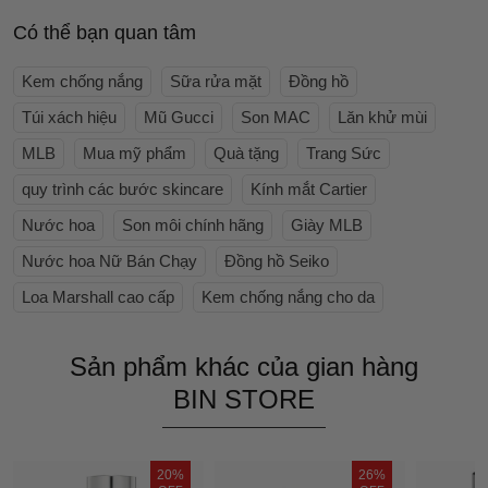
Có thể bạn quan tâm
Kem chống nắng
Sữa rửa mặt
Đồng hồ
Túi xách hiệu
Mũ Gucci
Son MAC
Lăn khử mùi
MLB
Mua mỹ phẩm
Quà tặng
Trang Sức
quy trình các bước skincare
Kính mắt Cartier
Nước hoa
Son môi chính hãng
Giày MLB
Nước hoa Nữ Bán Chạy
Đồng hồ Seiko
Loa Marshall cao cấp
Kem chống nắng cho da
Sản phẩm khác của gian hàng
BIN STORE
20%
26%