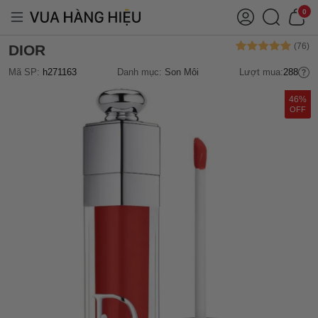
0
DIOR
Mã SP:
h271163
Danh mục:
Son Môi
Lượt mua:
288
46%
OFF