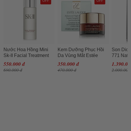
OFF
OFF
Nước Hoa Hồng Mini
Kem Dưỡng Phục Hồi
Son Dior 
Sk-II Facial Treatment
Da Vùng Mắt Estée
771 Natu
Clear Lotion 30ml
Lauder Fullbox 5ml
Đỏ Hồng
550.000 đ
350.000 đ
1.390.00
690.000 đ
470.000 đ
2.000.000