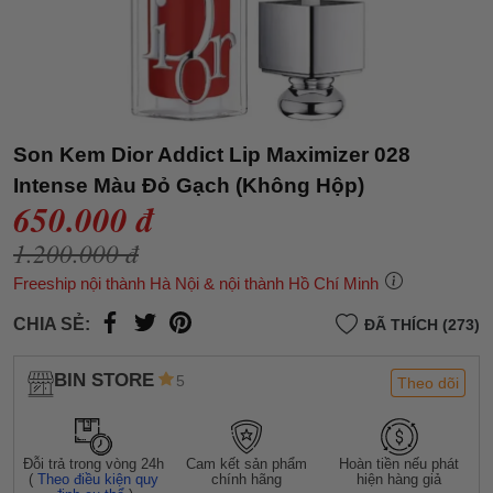
Son Kem Dior Addict Lip Maximizer 028
Intense Màu Đỏ Gạch (Không Hộp)
650.000 đ
1.200.000 đ
Freeship nội thành Hà Nội & nội thành Hồ Chí Minh
CHIA SẺ:
ĐÃ THÍCH (273)
BIN STORE
5
Theo dõi
Đỗi trả trong vòng 24h
Cam kết sản phẩm
Hoàn tiền nếu phát
(
Theo điều kiện quy
chính hãng
hiện hàng giả