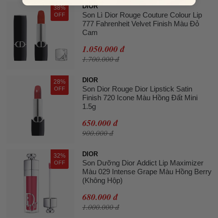
DIOR
38%
Son Lì Dior Rouge Couture Colour Lip
OFF
777 Fahrenheit Velvet Finish Màu Đỏ
Cam
1.050.000 đ
1.700.000 đ
DIOR
28%
Son Dior Rouge Dior Lipstick Satin
OFF
Finish 720 Icone Màu Hồng Đất Mini
1.5g
650.000 đ
900.000 đ
DIOR
32%
Son Dưỡng Dior Addict Lip Maximizer
OFF
Màu 029 Intense Grape Màu Hồng Berry
(Không Hộp)
680.000 đ
1.000.000 đ