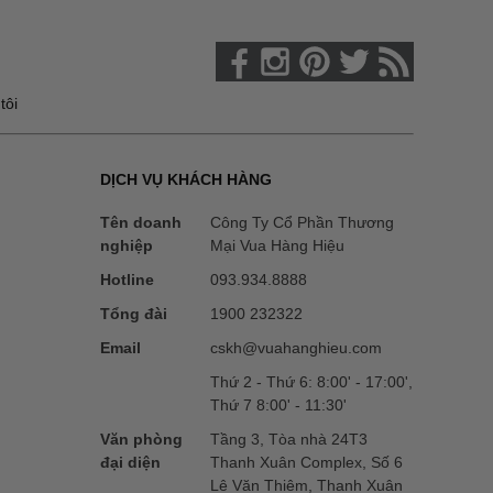
tôi
DỊCH VỤ KHÁCH HÀNG
Tên doanh
Công Ty Cổ Phần Thương
nghiệp
Mại Vua Hàng Hiệu
Hotline
093.934.8888
Tổng đài
1900 232322
Email
cskh@vuahanghieu.com
Thứ 2 - Thứ 6: 8:00' - 17:00',
Thứ 7 8:00' - 11:30'
Văn phòng
Tầng 3, Tòa nhà 24T3
đại diện
Thanh Xuân Complex, Số 6
Lê Văn Thiêm, Thanh Xuân