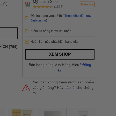
Mỹ phẩm Sino
h
Theo dõi
(1853)
Đỗi trả trong vòng 24h (
Theo điều kiện quy
định cụ thể
)
 thành
Kiểm tra hàng trước khi nhận
i
và nội
Hoàn tiền nếu phát hiện hàng giả
nhanh
HÍCH (799)
 yêu cầu
ng báo
XEM SHOP
yển tại
Bán hàng cùng Vua Hàng Hiệu?
Đăng
ký
Nếu bạn không thêm được sản phẩm
vào giỏ hàng? Hãy
báo lỗi
cho chúng
tôi.