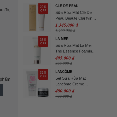
CLÉ DE PEAU
29%
au đó,
OFF
Sữa Rửa Mặt Clé De
Peau Beaute Clarifying
Cleansing Foam 125ml
1.345.000 đ
(Dành Cho Da Dầu)
1.900.000 đ
LA MER
38%
OFF
Sữa Rửa Mặt La Mer
The Essence Foaming
Cleanser 30ml
495.000 đ
800.000 đ
LANCÔME
31%
OFF
Set Sữa Rửa Mặt
n phẩm
Lancôme Creme
Mousse Set 2 Món
480.000 đ
700.000 đ