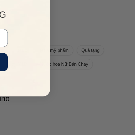
NG
mùi
MLB
Mua mỹ phẩm
Quà tặng
Giày MLB
Nước hoa Nữ Bán Chạy
 da
ino