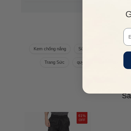
G
Em
Kem chống nắng
Sữa rửa mặt
Đồng h
Trang Sức
quy trình các bước skincare
Đồ
Sả
61%
OFF