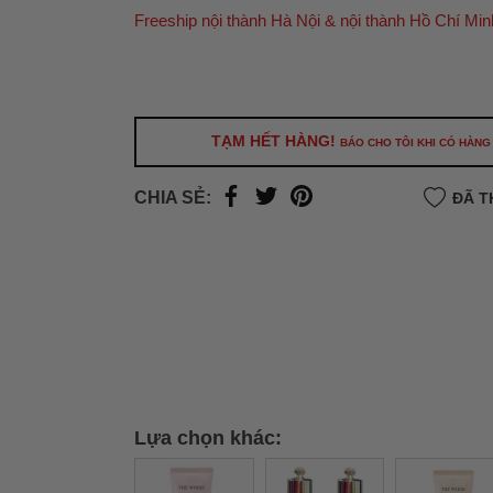
Freeship nội thành Hà Nội & nội thành Hồ Chí Min
Ưu đãi dành cho bạn
Miễn phí giao hàng
30.000đ
cho đơn hàng từ
500.000đ
(Áp dụng tại nội thành Hà Nội & nội
Hồ Chí Minh).
TẠM HẾT HÀNG!
BÁO CHO TÔI KHI CÓ HÀNG
Lưu ý: Với các đơn hàng tại nội thành
Hà Nộ
thành
Hồ Chí Minh
, khách hàng muốn giao 
CHIA SẺ:
ĐÃ T
trong ngày hoặc Đơn hàng giao hỏa tốc theo
của khách hàng phí vận chuyển sẽ được thô
và áp dụng theo cước phí của đơn vị vận chu
thời điểm đó.
Xem chi tiết →
Lựa chọn khác: