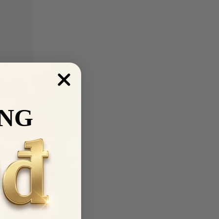
ệt tình,
NG
da.
ượng.