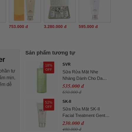
753.000 đ
3.280.000 đ
595.000 đ
Sản phẩm tương tự
er
SVR
18%
OFF
 phần tự
Sữa Rửa Mặt Nhẹ
ẩm mịn,
Nhàng Dành Cho Da
iểm dễ
Dầu SVR Sebiaclear Gel
535.000 đ
Moussant 400ml
650.000 đ
SK-II
52%
OFF
Sữa Rửa Mặt SK-II
Facial Treatment Gentle
Cleanser 20g
230.000 đ
480.000 đ