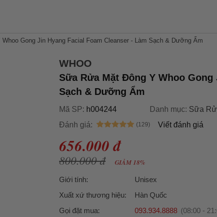
 Whoo Gong Jin Hyang Facial Foam Cleanser - Làm Sạch & Dưỡng Ẩm
WHOO
Sữa Rửa Mặt Đông Y Whoo Gong J
Sạch & Dưỡng Ẩm
Mã SP:
h004244
Danh mục:
Sữa Rử
Đánh giá:
Viết đánh giá
656.000 đ
800.000 đ
GIẢM 18%
Giới tính:
Unisex
Xuất xứ thương hiệu:
Hàn Quốc
Gọi đặt mua:
093.934.8888
(08:00 - 21