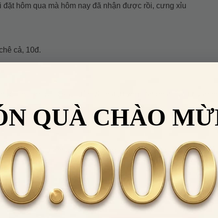
i đặt hôm qua mà hôm nay đã nhận được rồi, cưng xỉu
chê cả, 10đ.
shop, cho shop 10 sao luôn vì chất lượng sản phẩm và tư vấn nhi
ÓN QUÀ CHÀO MỪ
i. Shop được đánh giá cao nên khá yên tâm, dùng xong k căng 
n mng yên tâm nhé. Mình mua mấy lần rồi nên yên tâm về chất l