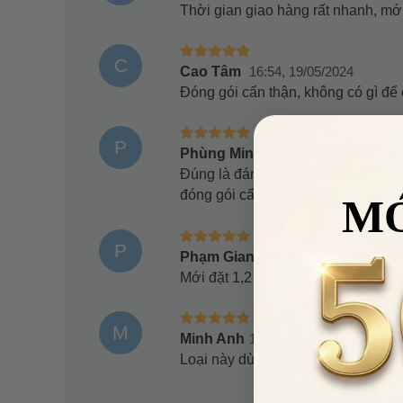
Thời gian giao hàng rất nhanh, mớ
C
Cao Tâm
16:54, 19/05/2024
Đóng gói cẩn thận, không có gì để 
P
Phùng Minh
11:15, 19/05/2024
Đúng là đánh giá 5 sao còn ít cho 
đóng gói cẩn thận.
M
P
Phạm Giang
16:37, 12/05/2024
Mới đặt 1,2 ngày mà nhận được rù
M
Minh Anh
13:19, 20/04/2024
Loại này dùng oke và lành tính nê