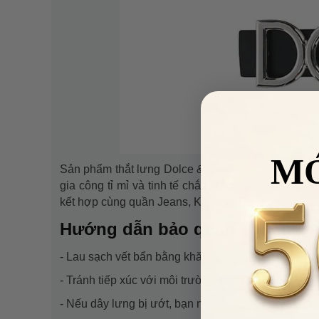
M
Sản phẩm thắt lưng Dolce & Gabbana như món phụ 
gia công tỉ mỉ và tinh tế chắc chắn sẽ làm hài lò
kết hợp cùng quần Jeans, Kaki, áo Sơ Mi, áo thun...
Hướng dẫn bảo quản Thắt Lưn
- Lau sạch vết bẩn bằng khăn ẩm mềm.
- Tránh tiếp xúc với môi trường xăng dầu, kiềm.
- Nếu dây lưng bị ướt, bạn nên để khô tự nhiên, k