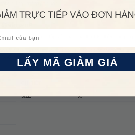
 thẳng đứng, không gập uốn.
IẢM TRỰC TIẾP VÀO ĐƠN HÀ
& Gabbana
ail
cao cấp, được thành lập bởi hai nhà thiết kế thời trang ng
 và phụ kiện thời trang nổi tiếng. Dolce & Gabbana tập trung
h: D&G and Dolce&Gabbana, ngoài ra còn có dòng sản phẩm 
LẤY MÃ GIẢM GIÁ
CHI TIẾT
SIZE
95