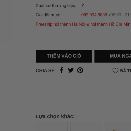
Xuất xứ thương hiệu:
Ý
Gọi đặt mua:
093.934.8888
(08:00 - 21
Freeship nội thành Hà Nội & nội thành Hồ Chí Min
Ưu đãi dành cho bạn
Miễn phí giao hàng
30.000đ
cho đơn hàng từ
500.000đ
(Áp dụng tại nội thành Hà Nội & nội
Hồ Chí Minh).
THÊM VÀO GIỎ
MUA NG
Lưu ý: Với các đơn hàng tại nội thành
Hà Nộ
thành
Hồ Chí Minh
, khách hàng muốn giao 
CHIA SẺ:
ĐÃ T
trong ngày hoặc Đơn hàng giao hỏa tốc theo
của khách hàng phí vận chuyển sẽ được thô
và áp dụng theo cước phí của đơn vị vận chu
thời điểm đó.
Xem chi tiết →
Lựa chọn khác: