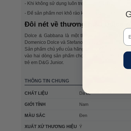
- Khi không sử dụng luôn treo dây lưng theo chiều
G
- Để sản phẩm nơi khô ráo khi không sử dụng.
Đôi nét về thương hiệu Dolce 
Em
Dolce & Gabbana là một thương hiệu thời trang 
Domenico Dolce và Stefano Gabbana.
Sản phẩm chủ yếu của hãng DG là thời gian quần áo
vào hai dòng sản phẩm cho lứa tuổi trưởng thàn
trẻ em D&G Junior.
THÔNG TIN CHUNG
CHẤT LIỆU
Da bê
GIỚI TÍNH
Nam
MÀU SẮC
Đen
XUẤT XỨ THƯƠNG HIỆU
Ý