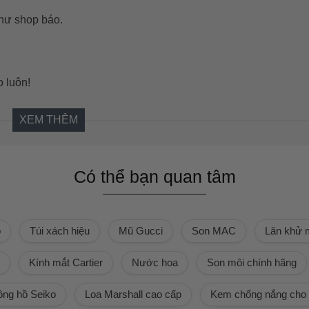
hư shop báo.
o luôn!
XEM THÊM
Có thể bạn quan tâm
ồ
Túi xách hiệu
Mũ Gucci
Son MAC
Lăn khử 
Kính mắt Cartier
Nước hoa
Son môi chính hãng
ng hồ Seiko
Loa Marshall cao cấp
Kem chống nắng cho