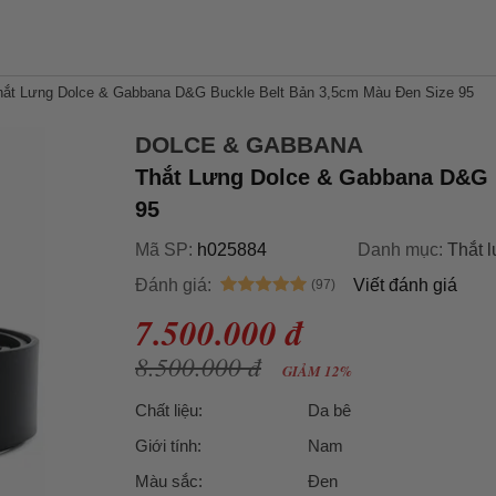
hắt Lưng Dolce & Gabbana D&G Buckle Belt Bản 3,5cm Màu Đen Size 95
DOLCE & GABBANA
Thắt Lưng Dolce & Gabbana D&G 
95
Mã SP:
h025884
Danh mục:
Thắt 
Đánh giá:
Viết đánh giá
7.500.000 đ
8.500.000 đ
GIẢM 12%
Chất liệu:
Da bê
Giới tính:
Nam
Màu sắc:
Đen