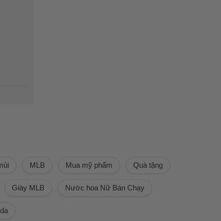
mùi
MLB
Mua mỹ phẩm
Quà tặng
Giày MLB
Nước hoa Nữ Bán Chạy
 da