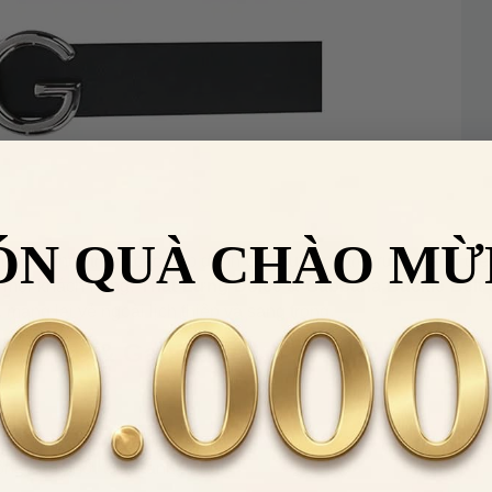
ÓN QUÀ CHÀO MỪ
kiện thời trang cao cấp dành cho quý ông trẻ trung, sành đi
ng mọi khách hàng.
Thắt Lưng Dolce & Gabbana Buckle Belt
 mang lại vẻ ngoài lịch thiệp và sang trọng.
g Dolce & Gabbana
hông nên phơi dưới ánh nắng.