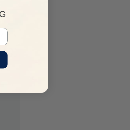
NG
ười Ý là
 chủ yếu
dành cho