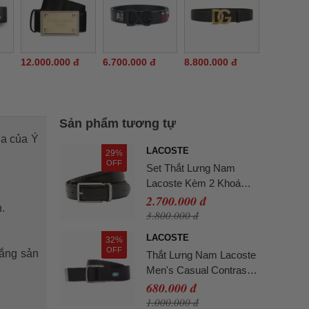
12.000.000 đ
6.700.000 đ
8.800.000 đ
Sản phẩm tương tự
a của Ý
LACOSTE
29%
OFF
Set Thắt Lưng Nam
Lacoste Kèm 2 Khoá
Cài RC4050 672 Bản
2.700.000 đ
h.
3cm Màu Đen Size 110
3.800.000 đ
LACOSTE
32%
OFF
lắng sản
Thắt Lưng Nam Lacoste
Men's Casual Contrast
Croc Canvas Belt
680.000 đ
RC4055 - 000 Màu Đen
1.000.000 đ