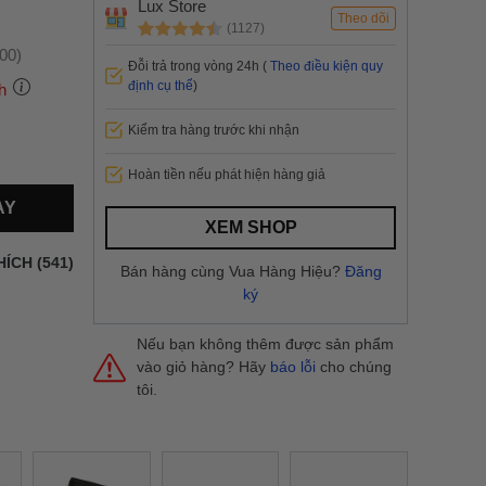
Lux Store
Theo dõi
(1127)
:00)
Đỗi trả trong vòng 24h (
Theo điều kiện quy
định cụ thể
)
h
Kiểm tra hàng trước khi nhận
 thành
Hoàn tiền nếu phát hiện hàng giả
AY
i
và nội
XEM SHOP
nhanh
HÍCH (541)
Bán hàng cùng Vua Hàng Hiệu?
Đăng
 yêu cầu
ký
ng báo
yển tại
Nếu bạn không thêm được sản phẩm
vào giỏ hàng? Hãy
báo lỗi
cho chúng
tôi.