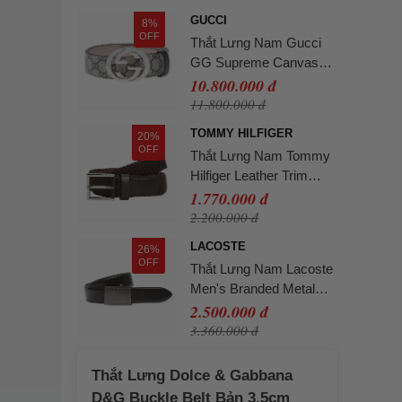
Size 110
GUCCI
8%
OFF
Thắt Lưng Nam Gucci
GG Supreme Canvas
Belt 411924 KGDHN
10.800.000 đ
4075 Màu Xanh Ghi
11.800.000 đ
Size 100
TOMMY HILFIGER
20%
OFF
Thắt Lưng Nam Tommy
Hilfiger Leather Trim
Webbed Square Buckle
1.770.000 đ
Belt 13759 - 0HD Màu
2.200.000 đ
Nâu Size 110
LACOSTE
26%
OFF
Thắt Lưng Nam Lacoste
Men's Branded Metal
Plate Belt RC4059 000
2.500.000 đ
Màu Đen Size 100
3.360.000 đ
Thắt Lưng Dolce & Gabbana
D&G Buckle Belt Bản 3,5cm