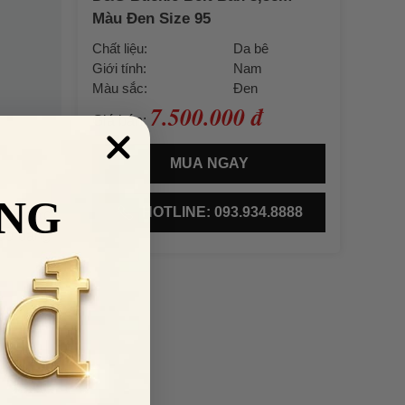
Màu Đen Size 95
Chất liệu:
Da bê
Giới tính:
Nam
Màu sắc:
Đen
7.500.000 đ
Giá bán:
MUA NGAY
NG
HOTLINE: 093.934.8888
ệu. Được
dễ dàng