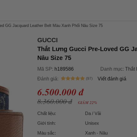
ed GG Jacquard Leather Belt Màu Xanh Phối Nâu Size 75
GUCCI
Thắt Lưng Gucci Pre-Loved GG Ja
Nâu Size 75
Mã SP:
h189586
Danh mục:
Thắt 
Đánh giá:
Viết đánh giá
6.500.000 đ
8.360.000 đ
GIẢM 22%
Chất liệu:
Da / Vải
Giới tính:
Unisex
Màu sắc:
Xanh - Nâu