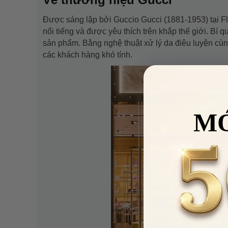
Được sáng lập bởi Guccio Gucci (1881-1953) tại Fl
nổi tiếng và được yêu thích trên khắp thế giới. Bí 
sản phẩm. Bằng nghệ thuật xử lý da điêu luyện cù
các khách hàng khó tính.
M