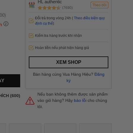
HL authentic
Theo dõi
(7690)
:00)
Đỗi trả trong vòng 24h (
Theo điều kiện quy
định cụ thể
)
h
Kiểm tra hàng trước khi nhận
 thành
Hoàn tiền nếu phát hiện hàng giả
i
và nội
XEM SHOP
nhanh
Bán hàng cùng Vua Hàng Hiệu?
Đăng
 yêu cầu
AY
ký
ng báo
yển tại
Nếu bạn không thêm được sản phẩm
HÍCH (600)
vào giỏ hàng? Hãy
báo lỗi
cho chúng
tôi.