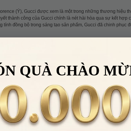
orence (Ý), Gucci được xem là một trong những thương hiệu th
quyết thành công của Gucci chính là nét hài hòa qua sự kết hợp 
ng tính đồng bộ trong sáng tạo sản phẩm, Gucci đã chinh phục 
ÓN QUÀ CHÀO MỪ