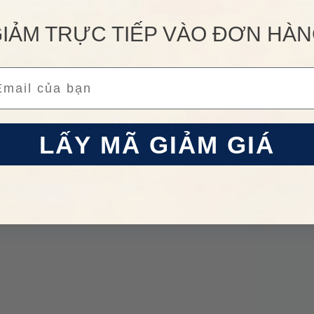
IẢM TRỰC TIẾP VÀO ĐƠN HÀ
ện đại và đổi mới, với tinh thần quý tộc và kỹ nghệ thủ công bậc 
sản phẩm hàng hiệu: Túi xách Gucci, Nước hoa Gucci, Thời tra
ail
. Thương hiệu Gucci được coi là một trong những nhãn hiệu thờ
u.
ed GG Jacquard Leather Belt Màu Xanh
LẤY MÃ GIẢM GIÁ
er Belt Màu Xanh Phối Nâu
được hoàn thiện từ chất liệu da và
ại tone màu vàng sáng bóng sang trọng kết hợp
dây lưng
họa tiế
ông đảo khách hàng yêu thích.