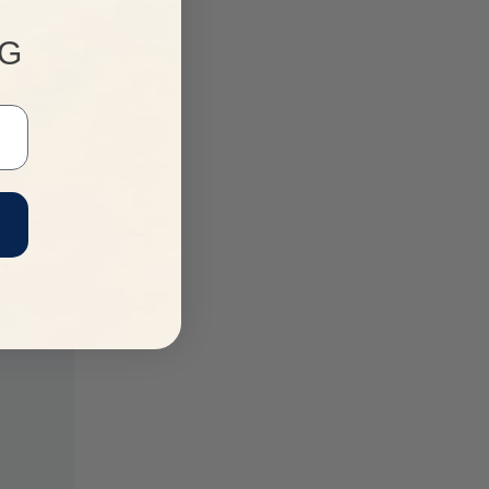
NG
thầy
ng
i trang
 vải cao
t Gucci