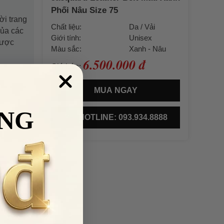
Phối Nâu Size 75
ời trang
Chất liệu:
Da / Vải
của các
Giới tính:
Unisex
được
Màu sắc:
Xanh - Nâu
6.500.000 đ
Giá bán:
MUA NGAY
NG
HOTLINE: 093.934.8888