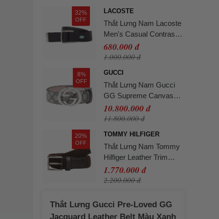
LACOSTE
32%
OFF
Thắt Lưng Nam Lacoste
Men's Casual Contrast
Croc Canvas Belt
680.000 đ
RC4055 - 000 Màu Đen
1.000.000 đ
Size 110
GUCCI
8%
OFF
Thắt Lưng Nam Gucci
GG Supreme Canvas
Belt 411924 KGDHN
10.800.000 đ
4075 Màu Xanh Ghi
11.800.000 đ
Size 100
TOMMY HILFIGER
20%
OFF
Thắt Lưng Nam Tommy
Hilfiger Leather Trim
Webbed Square Buckle
1.770.000 đ
Belt 13759 - 0HD Màu
2.200.000 đ
Nâu Size 110
Thắt Lưng Gucci Pre-Loved GG
Jacquard Leather Belt Màu Xanh