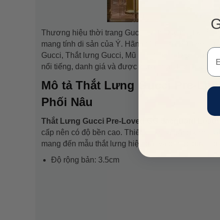
G
Thương hiệu thời trang Gucci có triết lý thiết kế hi
mang tính di sản của Ý. Hãng Gucci sở hữu nhiều 
Em
Gucci, Thắt lưng Gucci, Mũ nón Gucci, Dép Gucci..
nổi tiếng, danh giá và được thừa nhận trên toàn cầ
Mô tả
Thắt Lưng Gucci Pre-Lov
Phối Nâu
Thắt Lưng Gucci Pre-Loved GG Jacquard Leath
cấp nên có độ bền cao. Thiết kế khóa bằng kim lo
mang đến mẫu thắt lưng hiện đại và bền bỉ được đ
Độ rộng bản: 3.5cm