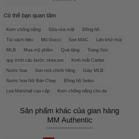
Có thể bạn quan tâm
Kem chống nắng
Sữa rửa mặt
Đồng hồ
Túi xách hiệu
Mũ Gucci
Son MAC
Lăn khử mùi
MLB
Mua mỹ phẩm
Quà tặng
Trang Sức
quy trình các bước skincare
Kính mắt Cartier
Nước hoa
Son môi chính hãng
Giày MLB
Nước hoa Nữ Bán Chạy
Đồng hồ Seiko
Loa Marshall cao cấp
Kem chống nắng cho da
Sản phẩm khác của gian hàng
MM Authentic