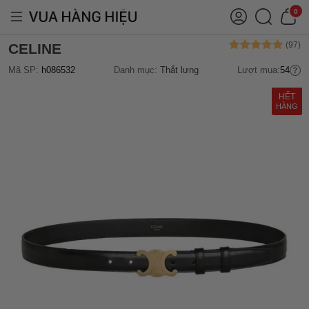
0
CELINE
Mã SP:
h086532
Danh mục:
Thắt lưng
Lượt mua:
54
HẾT
HÀNG