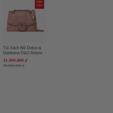
18%
OFF
Túi Xách Nữ Dolce &
Gabbana D&G Amore
Cross Body Bag Pink
31.900.000 đ
Màu Hồng Nude
39.000.000 đ