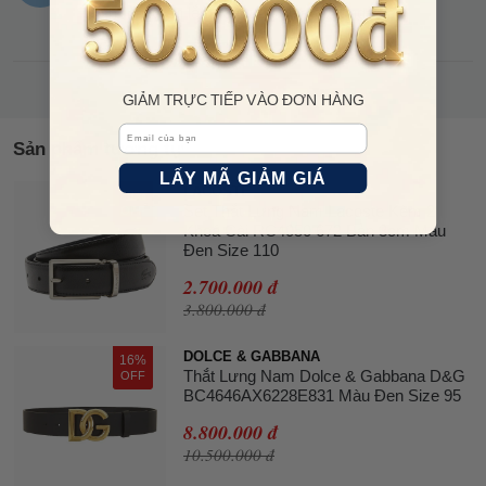
Bố mình khen lắm, cầm đi khoe suốt ngày à.
XEM THÊM
GIẢM TRỰC TIẾP VÀO ĐƠN HÀNG
Email
Sản phẩm tương tự
LẤY MÃ GIẢM GIÁ
LACOSTE
29%
Set Thắt Lưng Nam Lacoste Kèm 2
OFF
Khoá Cài RC4050 672 Bản 3cm Màu
Đen Size 110
2.700.000 đ
3.800.000 đ
DOLCE & GABBANA
16%
Thắt Lưng Nam Dolce & Gabbana D&G
OFF
BC4646AX6228E831 Màu Đen Size 95
8.800.000 đ
10.500.000 đ