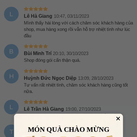
L
Lê Hà Giang
10:47, 03/11/2023
Mình thấy hài lòng với cách chăm sóc khách hàng của
shop, mua hàng xong rồi vẫn hỗ trợ nhiệt tình như lúc
đầu
B
Bùi Minh Trí
20:10, 30/10/2023
Shop đóng gói cẩn thận quá.
H
Huỳnh Đức Ngọc Diệp
13:09, 28/10/2023
Tư vấn rất nhiệt tình, chăm sóc khách hàng cũng tốt
nữa.
L
Lê Trần Hà Giang
19:00, 27/10/2023
Chất liệu da này thì khỏi bàn cãi rồi, xịn lắm.
MÓN QUÀ CHÀO MỪNG
T
Trần Diễm Tú
15:08, 27/10/2023