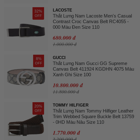
LACOSTE
32%
Thắt Lưng Nam Lacoste Men's Casual
OFF
Contrast Croc Canvas Belt RC4055 -
000 Màu Đen Size 110
680.000 đ
1.000.000 đ
GUCCI
8%
Thắt Lưng Nam Gucci GG Supreme
OFF
Canvas Belt 411924 KGDHN 4075 Màu
Xanh Ghi Size 100
10.800.000 đ
11.800.000 đ
TOMMY HILFIGER
20%
Thắt Lưng Nam Tommy Hilfiger Leather
OFF
Trim Webbed Square Buckle Belt 13759
- 0HD Màu Nâu Size 110
1.770.000 đ
2.200.000 đ