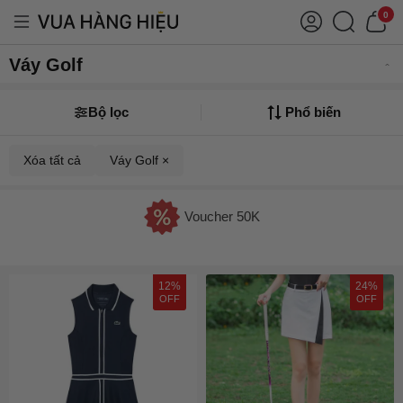
0
Váy Golf
Bộ lọc
Phổ biến
Xóa tất cả
Váy Golf ×
Voucher 50K
12%
24%
OFF
OFF