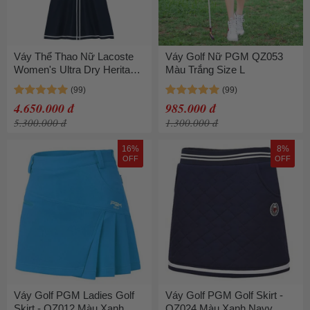
Váy Thể Thao Nữ Lacoste
Váy Golf Nữ PGM QZ053
Women's Ultra Dry Heritage
Màu Trắng Size L
Trim Golf Dress EF8581 52
R20 Màu Xanh Navy Size
4.650.000 đ
985.000 đ
34
5.300.000 đ
1.300.000 đ
16%
8%
OFF
OFF
Váy Golf PGM Ladies Golf
Váy Golf PGM Golf Skirt -
Skirt - QZ012 Màu Xanh
QZ024 Màu Xanh Navy