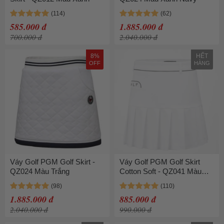
585.000 đ
1.885.000 đ
700.000 đ
2.040.000 đ
8%
HẾT
OFF
HÀNG
Váy Golf PGM Golf Skirt -
Váy Golf PGM Golf Skirt
QZ024 Màu Trắng
Cotton Soft - QZ041 Màu
Trắng
1.885.000 đ
885.000 đ
2.040.000 đ
990.000 đ