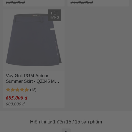
700.000 đ
2.700.000 đ
HẾT
HÀNG
Váy Golf PGM Ardour
Summer Skirt - QZ045 Màu
Xanh Navy
685.000 đ
900.000 đ
Hiển thị từ 1 đến 15 / 15 sản phẩm