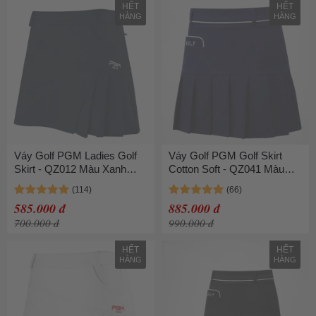
HẾT
HẾT
HÀNG
HÀNG
Váy Golf PGM Ladies Golf
Váy Golf PGM Golf Skirt
Skirt - QZ012 Màu Xanh
Cotton Soft - QZ041 Màu
Navy
Xanh Navy
585.000 đ
885.000 đ
700.000 đ
990.000 đ
HẾT
HẾT
HÀNG
HÀNG