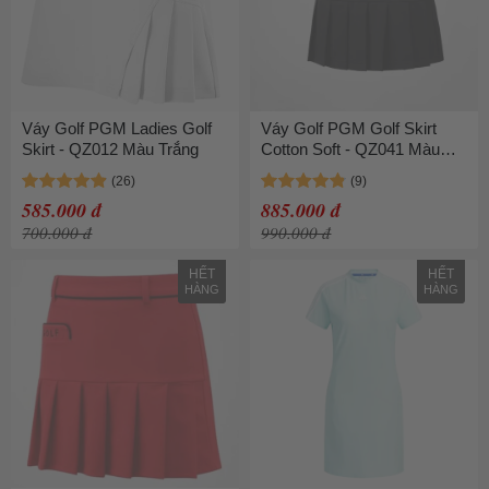
Váy Golf PGM Ladies Golf
Váy Golf PGM Golf Skirt
Skirt - QZ012 Màu Trắng
Cotton Soft - QZ041 Màu
Đen
585.000 đ
885.000 đ
700.000 đ
990.000 đ
HẾT
HẾT
HÀNG
HÀNG