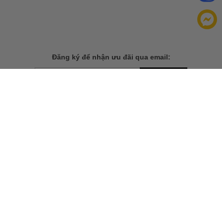
Đăng ký để nhận ưu đãi qua email:
ĐĂNG KÝ
Chính sách bảo mật của
Bằng cách đăng ký, bạn đồng ý với
chúng tôi
TẢI ỨNG DỤNG CHO ĐIỆN THOẠI
THÔNG TIN