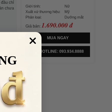
 đầu chỉ
Giới tính:
Nữ
cần chưa
Xuất xứ thương hiệu:
Mỹ
Phân loại:
Dưỡng mắt
1.690.000 đ
Giá bán:
MUA NGAY
HOTLINE: 093.934.8888
NG