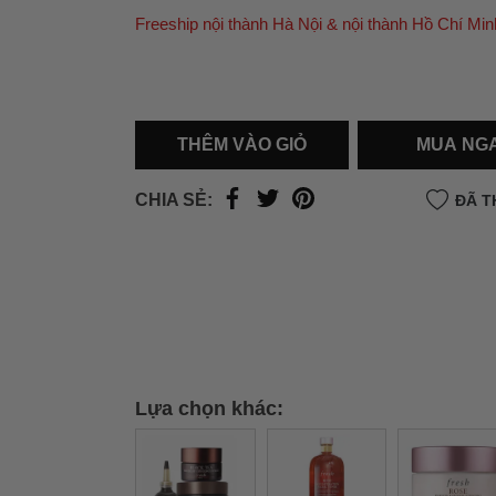
Freeship nội thành Hà Nội & nội thành Hồ Chí Min
Ưu đãi dành cho bạn
Miễn phí giao hàng
30.000đ
cho đơn hàng từ
500.000đ
(Áp dụng tại nội thành Hà Nội & nội
Hồ Chí Minh).
THÊM VÀO GIỎ
MUA NG
Lưu ý: Với các đơn hàng tại nội thành
Hà Nộ
thành
Hồ Chí Minh
, khách hàng muốn giao 
CHIA SẺ:
ĐÃ T
trong ngày hoặc Đơn hàng giao hỏa tốc theo
của khách hàng phí vận chuyển sẽ được thô
và áp dụng theo cước phí của đơn vị vận chu
thời điểm đó.
Xem chi tiết →
Lựa chọn khác: