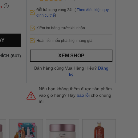
h
Đỗi trả trong vòng 24h (
Theo điều kiện quy
định cụ thể
)
Kiểm tra hàng trước khi nhận
 thành
AY
Hoàn tiền nếu phát hiện hàng giả
i
và nội
nhanh
XEM SHOP
HÍCH (641)
 yêu cầu
ng báo
Bán hàng cùng Vua Hàng Hiệu?
Đăng
yển tại
ký
Nếu bạn không thêm được sản phẩm
vào giỏ hàng? Hãy
báo lỗi
cho chúng
tôi.