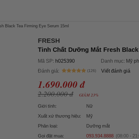
sh Black Tea Firming Eye Serum 15ml
FRESH
Tinh Chất Dưỡng Mắt Fresh Black
Mã SP:
h025390
Danh mục:
Mỹ p
Đánh giá:
Viết đánh giá
1.690.000 đ
2.200.000 đ
GIẢM 23%
Giới tính:
Nữ
Xuất xứ thương hiệu:
Mỹ
Phân loại:
Dưỡng mắt
Gọi đặt mua:
093.934.8888
(08:00 - 21