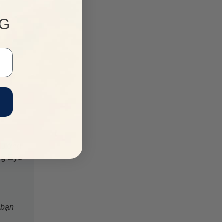
NG
 dưỡng
ng Eye
 bạn