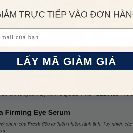
IẢM TRỰC TIẾP VÀO ĐƠN HÀ
ail
LẤY MÃ GIẢM GIÁ
Firming Eye Serum
 Age Delay Eye Concentrate nhà Fresh đã cho ra mắt tinh chất
m trẻ hóa vùng da nhạy cảm xung quanh mắt –
Black Tea Firmi
a Firming Eye Serum
 mỹ phẩm của
Fresh
đều từ thiên nhiên, lành tính. Tuy nhiên các
èm.