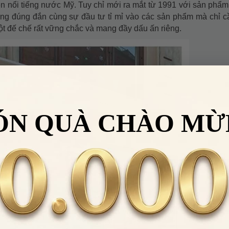
n nổi tiếng nước Mỹ. Tuy chỉ mới ra mắt từ 1991 với sản phẩm
ớng đúng đắn cùng sự đầu tư tỉ mỉ vào các sản phẩm mà chỉ 
 đế chế rất vững chắc và mang đầy dấu ấn riêng.
ÓN QUÀ CHÀO MỪ