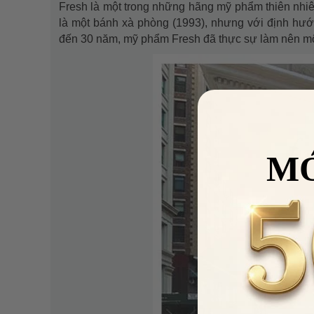
Fresh là một trong những hãng mỹ phẩm thiên nhiê
là một bánh xà phòng (1993), nhưng với định hư
đến 30 năm, mỹ phẩm Fresh đã thực sự làm nên một
M