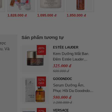
1.828.000 đ
1.095.000 đ
1.850.000 đ
Sản phẩm tương tự
Được
ESTÉE LAUDER
46%
au. Và
OFF
Kem Dưỡng Mắt Ban
Đêm Estée Lauder
Advanced Night Repair
325.000 đ
Eye 5ml Không Hộp
600.000 đ
GOODNDOC
52%
OFF
Serum Dưỡng Ẩm,
Phục Hồi Da Goodndoc
Hydra B5 30ml
580.000 đ
1.200.000 đ
VERSACE
27%