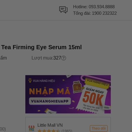
Hotline:
093.934.8888
Tổng đài:
1900 232322
 Tea Firming Eye Serum 15ml
hẩm
Lượt mua:
327
Little Mall VN
:00)
Theo dõi
(1965)