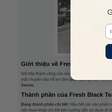
G
Em
Giới thiệu về Fresh Black Tea 
Nối tiếp thành công của sản phẩm Fresh Black Tea
mắt chuyên sâu hỗ trợ làm giảm quầng thâm và là
Serum
.
Thành phần của Fresh Black Te
Bảng thành phần chi tiết:
Hầu hết các sản phẩm
nên tham khảo chi tiết trên hướng dẫn sử dụng đi k