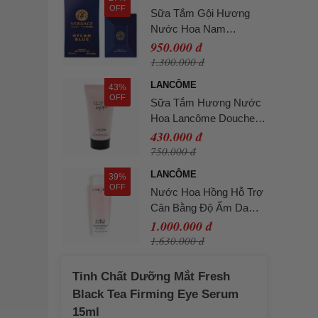
OFF
Sữa Tắm Gội Hương
Nước Hoa Nam
Versace Dylan Blue
950.000 đ
Pour Homme Perfumed
1.300.000 đ
Bath & Shower Gel
LANCÔME
43%
250ml
OFF
Sữa Tắm Hương Nước
Hoa Lancôme Douche
Parfume Shower Gel
430.000 đ
50ml
750.000 đ
LANCÔME
39%
OFF
Nước Hoa Hồng Hỗ Trợ
Cân Bằng Độ Ẩm Da
Lancôme Tonique
1.000.000 đ
Confort Toner 400ml
1.630.000 đ
Tinh Chất Dưỡng Mắt Fresh
Black Tea Firming Eye Serum
15ml