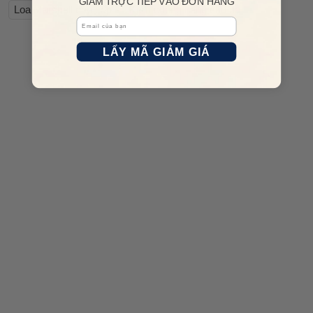
GIẢM TRỰC TIẾP VÀO ĐƠN HÀNG
Loa Marshall cao cấp
Kem chống nắng cho da
Email
LẤY MÃ GIẢM GIÁ