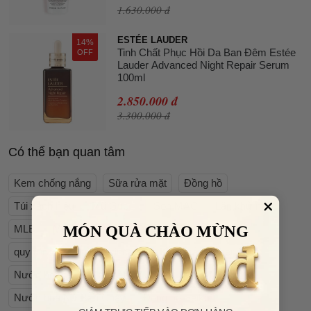
1.630.000 đ
ESTÉE LAUDER
14%
Tinh Chất Phục Hồi Da Ban Đêm Estée
OFF
Lauder Advanced Night Repair Serum
100ml
2.850.000 đ
3.300.000 đ
Có thể bạn quan tâm
Kem chống nắng
Sữa rửa mặt
Đồng hồ
Túi xách hiệu
Mũ Gucci
Son MAC
Lăn khử mùi
MÓN QUÀ CHÀO MỪNG
MLB
Mua mỹ phẩm
Quà tặng
Trang Sức
quy trình các bước skincare
Kính mắt Cartier
Nước hoa
Son môi chính hãng
Giày MLB
Nước hoa Nữ Bán Chạy
Đồng hồ Seiko