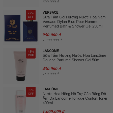
600.000 đ
VERSACE
27%
Sữa Tắm Gội Hương Nước Hoa Nam
OFF
Versace Dylan Blue Pour Homme
Perfumed Bath & Shower Gel 250ml
950.000 đ
1.300.000 đ
LANCÔME
43%
Sữa Tắm Hương Nước Hoa Lancôme
OFF
Douche Parfume Shower Gel 50ml
430.000 đ
750.000 đ
LANCÔME
39%
Nước Hoa Hồng Hỗ Trợ Cân Bằng Độ
OFF
Ẩm Da Lancôme Tonique Confort Toner
400ml
1.000.000 đ