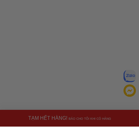
TẠM HẾT HÀNG!
BÁO CHO TÔI KHI CÓ HÀNG
Miễn trừ trách nhiệm:
Mặc dù chúng tôi luôn cố gắng đảm
bảo rằng mọi thông tin đều chính xác, nhưng đôi khi nhà sản
xuất có thể thay đổi danh sách thành phần của sản phẩm.