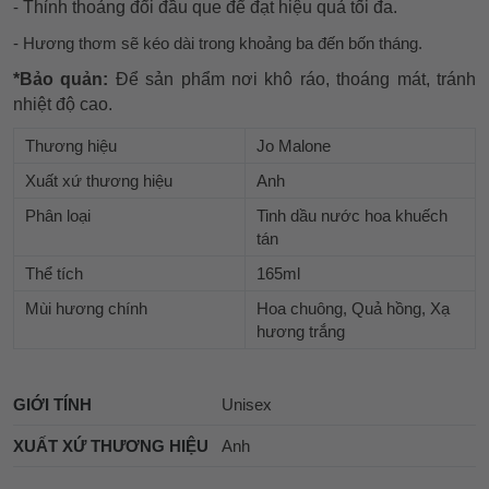
Thỉnh thoảng đổi đầu que để đạt hiệu quả tối đa.
-
- Hương thơm sẽ kéo dài trong khoảng ba đến bốn tháng.
*Bảo quản:
Để sản phẩm nơi khô ráo, thoáng mát, tránh
nhiệt độ cao.
Thương hiệu
Jo Malone
Xuất xứ thương hiệu
Anh
Phân loại
Tinh dầu nước hoa khuếch
tán
Thể tích
165ml
Mùi hương chính
Hoa chuông, Quả hồng, Xạ
hương trắng
GIỚI TÍNH
Unisex
XUẤT XỨ THƯƠNG HIỆU
Anh