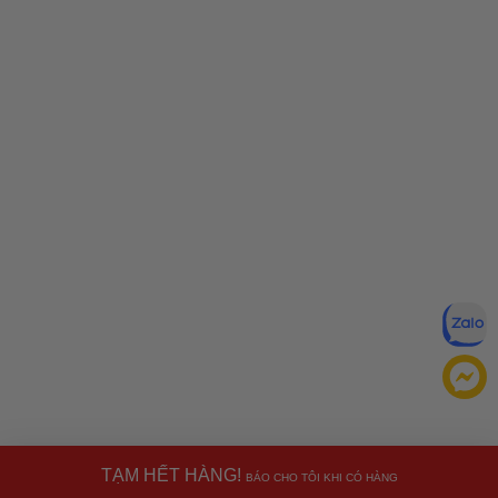
TẠM HẾT HÀNG!
BÁO CHO TÔI KHI CÓ HÀNG
Miễn trừ trách nhiệm:
Mặc dù chúng tôi luôn cố gắng đảm