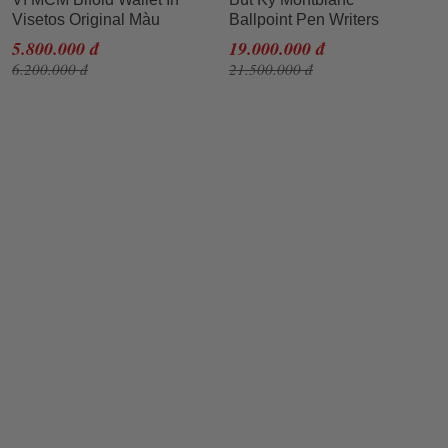
Visetos Original Màu
Ballpoint Pen Writers
Đen
Edition Homage to
5.800.000 đ
19.000.000 đ
Victor Hugo Limited
6.200.000 đ
21.500.000 đ
Edition MB125512 Màu
Đen