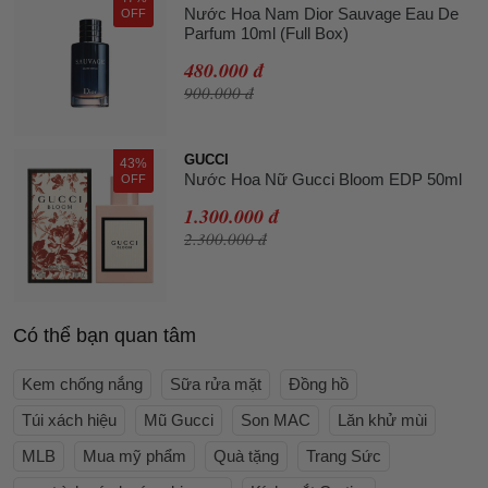
Nước Hoa Nam Dior Sauvage Eau De
OFF
Parfum 10ml (Full Box)
480.000 đ
900.000 đ
GUCCI
43%
Nước Hoa Nữ Gucci Bloom EDP 50ml
OFF
1.300.000 đ
2.300.000 đ
Có thể bạn quan tâm
Kem chống nắng
Sữa rửa mặt
Đồng hồ
Túi xách hiệu
Mũ Gucci
Son MAC
Lăn khử mùi
MLB
Mua mỹ phẩm
Quà tặng
Trang Sức