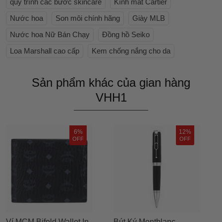
quy trình các bước skincare
Kính mắt Cartier
Nước hoa
Son môi chính hãng
Giày MLB
Nước hoa Nữ Bán Chạy
Đồng hồ Seiko
Loa Marshall cao cấp
Kem chống nắng cho da
Sản phẩm khác của gian hàng
VHH1
6%
12%
OFF
OFF
Ví MCM Bifold Wallet In
Bút Ký Montblanc