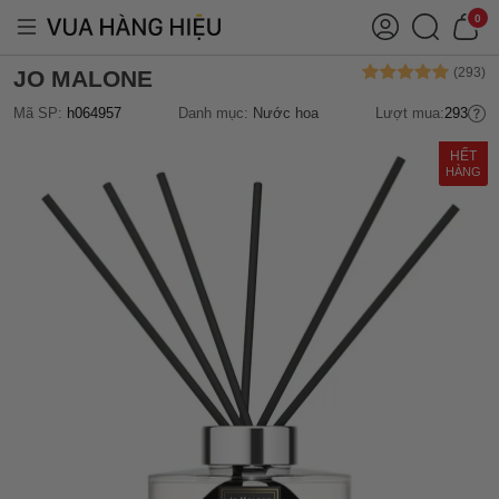
0
JO MALONE
Mã SP:
h064957
Danh mục:
Nước hoa
Lượt mua:
293
HẾT
HÀNG