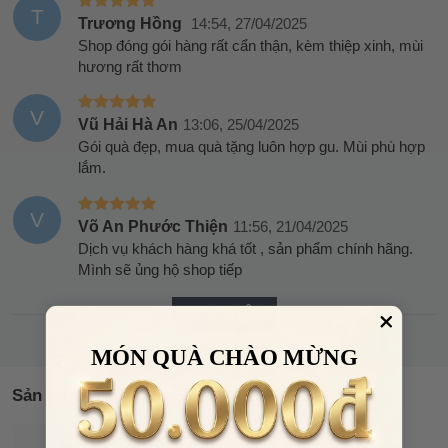
T
Trương Hồng
14:54, 27/04/2025
Shop đóng gói hàng rất cẩn thận, kèm thiệp xinh, mùi
hương rất thơm
V
Vũ Hải Hà An
13:06, 25/04/2025
Gói quà đẹp, mua quà tặng luôn hợp gu. Mùi phù hợp
lắm.
V
Võ An Phước Thiện
11:56, 21/04/2025
Dịch vụ khách hàng khá tốt , sản phẩm chính hãng.
Mình sẽ ủng hộ shop tiếp
XEM THÊM
MÓN QUÀ CHÀO MỪNG
Sản phẩm tương tự
FRAGRANCE WORLD
32%