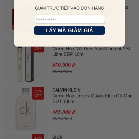
Nước Hoa Unisex Fragrance World
OFF
Maison Vaporisateur Barakkat Rouge
GIẢM TRỰC TIẾP VÀO ĐƠN HÀNG
540 Extrait De Parfum 100ml
Email
650.000 đ
950.000 đ
LẤY MÃ GIẢM GIÁ
YSL
48%
Nước Hoa Nữ Yves Saint Laurent YSL
OFF
Libre EDP 10ml
470.000 đ
900.000 đ
CALVIN KLEIN
39%
Nước Hoa Unisex Calvin Klein CK One
OFF
EDT 100ml
485.000 đ
800.000 đ
DIOR
47%