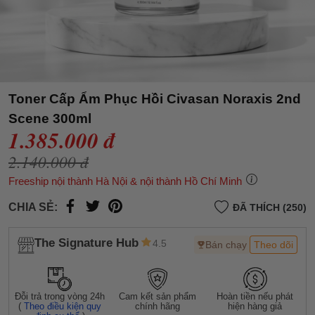
Toner Cấp Ẩm Phục Hồi Civasan Noraxis 2nd
Scene 300ml
1.385.000 đ
2.140.000 đ
Freeship nội thành Hà Nội & nội thành Hồ Chí Minh
CHIA SẺ:
ĐÃ THÍCH (250)
The Signature Hub
4.5
Bán chạy
Theo dõi
Đỗi trả trong vòng 24h
Cam kết sản phẩm
Hoàn tiền nếu phát
(
Theo điều kiện quy
chính hãng
hiện hàng giả