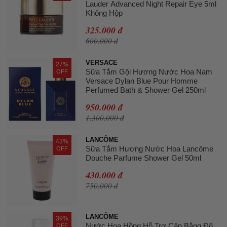
Lauder Advanced Night Repair Eye 5ml
Không Hộp
325.000 đ
600.000 đ
VERSACE
27%
Sữa Tắm Gội Hương Nước Hoa Nam
OFF
Versace Dylan Blue Pour Homme
Perfumed Bath & Shower Gel 250ml
950.000 đ
1.300.000 đ
LANCÔME
43%
Sữa Tắm Hương Nước Hoa Lancôme
OFF
Douche Parfume Shower Gel 50ml
430.000 đ
750.000 đ
LANCÔME
39%
Nước Hoa Hồng Hỗ Trợ Cân Bằng Độ
OFF