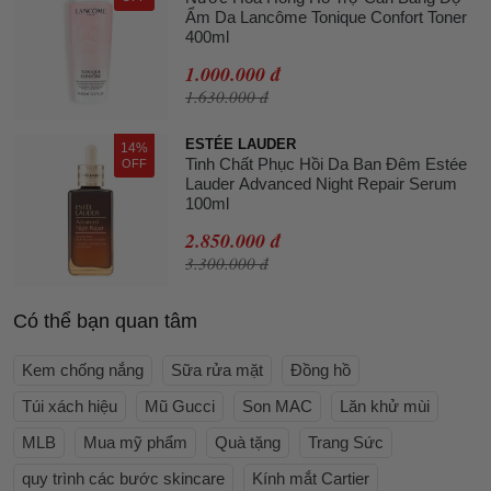
Ẩm Da Lancôme Tonique Confort Toner
400ml
1.000.000 đ
1.630.000 đ
ESTÉE LAUDER
14%
Tinh Chất Phục Hồi Da Ban Đêm Estée
OFF
Lauder Advanced Night Repair Serum
100ml
2.850.000 đ
3.300.000 đ
Có thể bạn quan tâm
Kem chống nắng
Sữa rửa mặt
Đồng hồ
Túi xách hiệu
Mũ Gucci
Son MAC
Lăn khử mùi
MLB
Mua mỹ phẩm
Quà tặng
Trang Sức
quy trình các bước skincare
Kính mắt Cartier