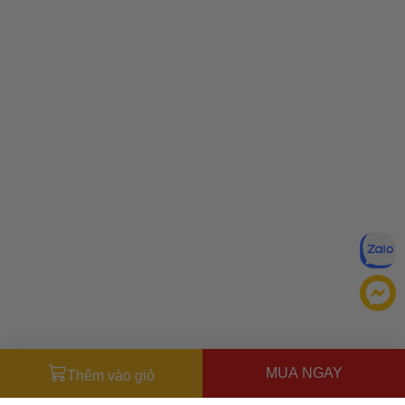
MUA NGAY
Thêm vào giỏ
Miễn trừ trách nhiệm:
Mặc dù chúng tôi luôn cố gắng đảm