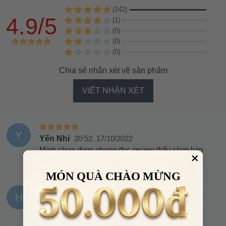
(142)
4.9/5
(1)
(0)
(0)
(0)
Chia sẻ nhận xét về sản phẩm
VIẾT NHẬN XÉT
Y
Yến Nhi
20:52, 17/10/2022
Mình chưa dùng nhưng đọc review thấy shop bán
hàng cam kết chính hãng nên rất yên tâm. sau sử
dụng sẽ review về sản phẩm>>>
MÓN QUÀ CHÀO MỪNG
H
Hào
21:09, 14/10/2022
Shop phục vụ rất tốt