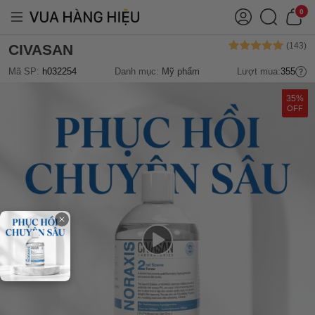
0
CIVASAN
Mã SP:
h032254
Danh mục:
Mỹ phẩm
Lượt mua:
355
35%
OFF