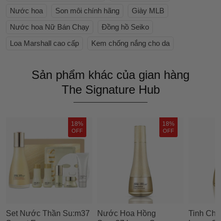
Nước hoa
Son môi chính hãng
Giày MLB
Nước hoa Nữ Bán Chạy
Đồng hồ Seiko
Loa Marshall cao cấp
Kem chống nắng cho da
Sản phẩm khác của gian hàng
The Signature Hub
18%
18%
OFF
OFF
Set Nước Thần Su:m37
Nước Hoa Hồng
Tinh Ch