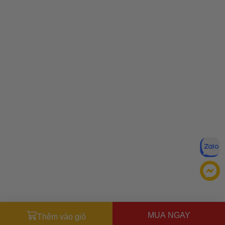
MUA NGAY
Thêm vào giỏ
Đăng ký để nhận ưu đãi qua email: