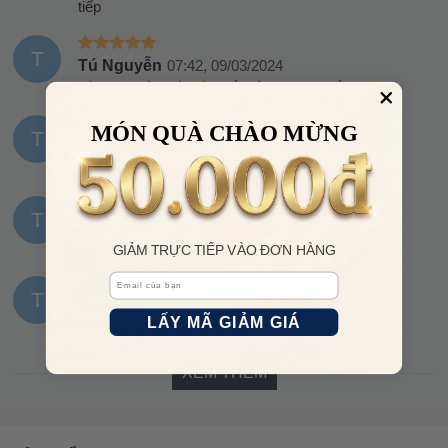
tiếp
T
Tú Nguyễn
07:42, 09/03/2024
Tiền nào của nấy, tiền đắt của xịn, ưng lắm nhé
MÓN QUÀ CHÀO MỪNG
T
Tú
18:34, 05/03/2024
Giao nhanh ghê đặt 2 ngày là mình nhận được rồi
T
Trần Thiên
07:49, 04/03/2024
Sản phẩm giống hình, check chuẩn hàng hãng
GIẢM TRỰC TIẾP VÀO ĐƠN HÀNG
Email
T
Trần Nụ
13:59, 03/03/2024
LẤY MÃ GIẢM GIÁ
bọc chống xốc kỹ quá luôn
XEM THÊM