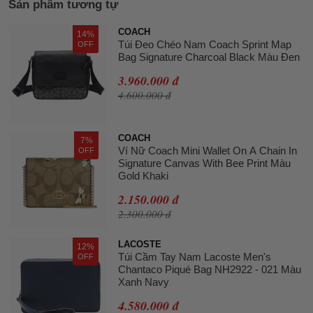
Sản phẩm tương tự
COACH
14%
Túi Đeo Chéo Nam Coach Sprint Map
OFF
Bag Signature Charcoal Black Màu Đen
3.960.000 đ
4.600.000 đ
COACH
7%
Ví Nữ Coach Mini Wallet On A Chain In
OFF
Signature Canvas With Bee Print Màu
Gold Khaki
2.150.000 đ
2.300.000 đ
LACOSTE
12%
Túi Cầm Tay Nam Lacoste Men's
OFF
Chantaco Piqué Bag NH2922 - 021 Màu
Xanh Navy
4.580.000 đ