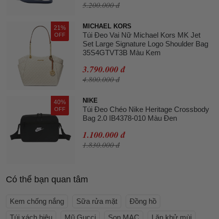
5.200.000 đ
MICHAEL KORS
21%
Túi Đeo Vai Nữ Michael Kors MK Jet
OFF
Set Large Signature Logo Shoulder Bag
35S4GTVT3B Màu Kem
3.790.000 đ
4.800.000 đ
NIKE
40%
Túi Đeo Chéo Nike Heritage Crossbody
OFF
Bag 2.0 IB4378-010 Màu Đen
1.100.000 đ
1.830.000 đ
Có thể bạn quan tâm
Kem chống nắng
Sữa rửa mặt
Đồng hồ
Túi xách hiệu
Mũ Gucci
Son MAC
Lăn khử mùi