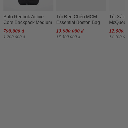
Balo Reebok Active
Túi Đeo Chéo MCM
Túi Xách
Core Backpack Medium
Essential Boston Bag
McQueen 
GP0176 Màu Đen
W/ Airpods Pro Case In
Croc-emb
790.000 đ
13.900.000 đ
12.500.0
Visetos Original Màu
Shoulde
1.200.000 đ
15.500.000 đ
14.100.00
Nâu