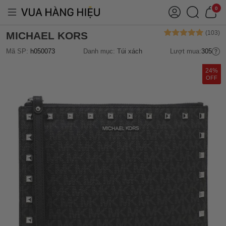
0
MICHAEL KORS
Mã SP:
h050073
Danh mục:
Túi xách
Lượt mua:
305
24%
OFF