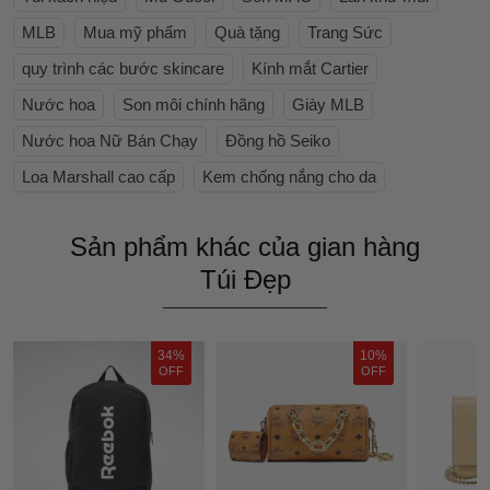
MLB
Mua mỹ phẩm
Quà tặng
Trang Sức
quy trình các bước skincare
Kính mắt Cartier
Nước hoa
Son môi chính hãng
Giày MLB
Nước hoa Nữ Bán Chạy
Đồng hồ Seiko
Loa Marshall cao cấp
Kem chống nắng cho da
Sản phẩm khác của gian hàng
Túi Đẹp
34%
10%
OFF
OFF