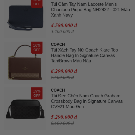
Túi Cầm Tay Nam Lacoste Men's
OFF
Chantaco Piqué Bag NH2922 - 021 Màu
Xanh Navy
4.580.000 đ
5.200.000 đ
COACH
16%
Túi Xách Tay Nữ Coach Klare Top
OFF
Handle Bag In Signature Canvas
Tan/Brown Màu Nâu
6.290.000 đ
7.500.000 đ
COACH
19%
Túi Đeo Chéo Nam Coach Graham
OFF
Crossbody Bag In Signature Canvas
CV921 Màu Đen
5.290.000 đ
6.500.000 đ