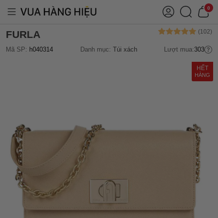
0
FURLA
Mã SP:
h040314
Danh mục:
Túi xách
Lượt mua:
303
HẾT
HÀNG