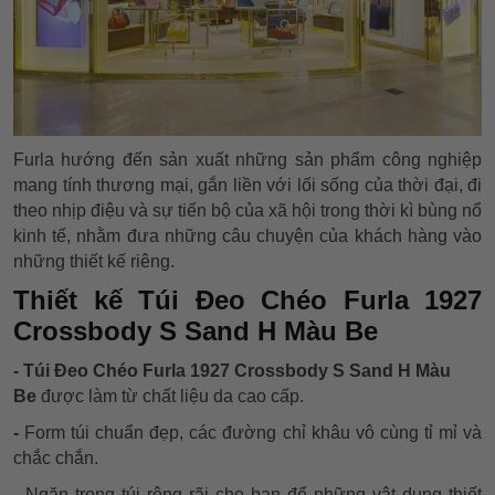
Furla hướng đến sản xuất những sản phẩm công nghiệp
mang tính thương mại, gắn liền với lối sống của thời đại, đi
theo nhịp điệu và sự tiến bộ của xã hội trong thời kì bùng nổ
kinh tế, nhằm đưa những câu chuyện của khách hàng vào
những thiết kế riêng.
Thiết kế Túi Đeo Chéo Furla 1927
Crossbody S Sand H Màu Be
- Túi Đeo Chéo Furla 1927 Crossbody S Sand H Màu
Be
được làm từ chất liệu da cao cấp.
-
Form túi chuẩn đẹp, các đường chỉ khâu vô cùng tỉ mỉ và
chắc chắn.
- Ngăn trong túi rộng rãi cho bạn để những vật dụng thiết