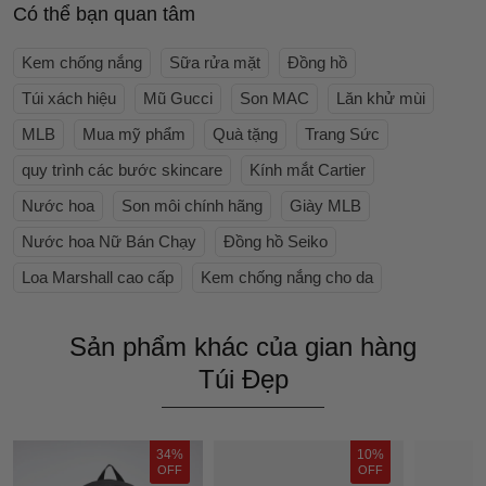
Có thể bạn quan tâm
Kem chống nắng
Sữa rửa mặt
Đồng hồ
Túi xách hiệu
Mũ Gucci
Son MAC
Lăn khử mùi
MLB
Mua mỹ phẩm
Quà tặng
Trang Sức
quy trình các bước skincare
Kính mắt Cartier
Nước hoa
Son môi chính hãng
Giày MLB
Nước hoa Nữ Bán Chạy
Đồng hồ Seiko
Loa Marshall cao cấp
Kem chống nắng cho da
Sản phẩm khác của gian hàng
Túi Đẹp
34%
10%
OFF
OFF