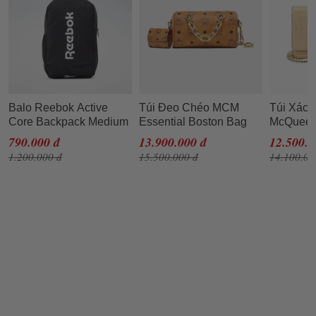
Balo Reebok Active
Túi Đeo Chéo MCM
Túi Xách
Core Backpack Medium
Essential Boston Bag
McQueen 
GP0176 Màu Đen
W/ Airpods Pro Case In
Croc-emb
790.000 đ
13.900.000 đ
12.500.0
Visetos Original Màu
Shoulde
1.200.000 đ
15.500.000 đ
14.100.00
Nâu