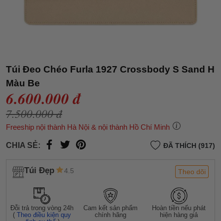
Túi Đeo Chéo Furla 1927 Crossbody S Sand H
Màu Be
6.600.000 đ
7.500.000 đ
Freeship nội thành Hà Nội & nội thành Hồ Chí Minh
CHIA SẺ:
ĐÃ THÍCH (917)
Túi Đẹp
4.5
Theo dõi
Đỗi trả trong vòng 24h
Cam kết sản phẩm
Hoàn tiền nếu phát
(
Theo điều kiện quy
chính hãng
hiện hàng giả