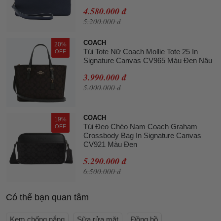
4.580.000 đ
5.200.000 đ
COACH
20%
Túi Tote Nữ Coach Mollie Tote 25 In
OFF
Signature Canvas CV965 Màu Đen Nâu
3.990.000 đ
5.000.000 đ
COACH
19%
Túi Đeo Chéo Nam Coach Graham
OFF
Crossbody Bag In Signature Canvas
CV921 Màu Đen
5.290.000 đ
6.500.000 đ
Có thể bạn quan tâm
Kem chống nắng
Sữa rửa mặt
Đồng hồ