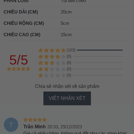
PHÂN LOẠI
Túi đeo chéo
CHIỀU DÀI (CM)
20cm
CHIỀU RỘNG (CM)
5cm
CHIỀU CAO (CM)
15cm
(103)
5/5
(0)
(0)
(0)
(0)
Chia sẻ nhận xét về sản phẩm
VIẾT NHẬN XÉT
T
Trần Minh
20:33, 29/12/2023
Giá cả phải chăng, không quá đắt như các shop khác