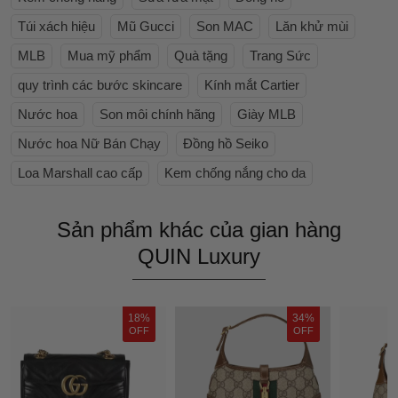
Túi xách hiệu
Mũ Gucci
Son MAC
Lăn khử mùi
MLB
Mua mỹ phẩm
Quà tặng
Trang Sức
quy trình các bước skincare
Kính mắt Cartier
Nước hoa
Son môi chính hãng
Giày MLB
Nước hoa Nữ Bán Chạy
Đồng hồ Seiko
Loa Marshall cao cấp
Kem chống nắng cho da
Sản phẩm khác của gian hàng
QUIN Luxury
18%
34%
OFF
OFF