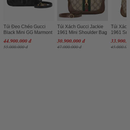
Túi Đeo Chéo Gucci
Túi Xách Gucci Jackie
Túi Xách
Black Mini GG Marmont
1961 Mini Shoulder Bag
1961 Sm
Bag Màu Đen N-QL
Màu Nâu N-QL
Màu Nâu
44.900.000 đ
30.900.000 đ
33.900.0
55.000.000 đ
47.000.000 đ
45.000.00