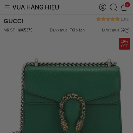
0
GUCCI
Mã SP:
h065375
Danh mục:
Túi xách
Lượt mua:
59
19%
OFF