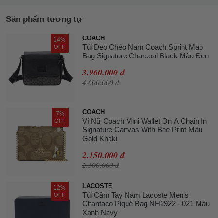
Sản phẩm tương tự
COACH
14%
Túi Đeo Chéo Nam Coach Sprint Map
OFF
Bag Signature Charcoal Black Màu Đen
3.960.000 đ
4.600.000 đ
COACH
7%
Ví Nữ Coach Mini Wallet On A Chain In
OFF
Signature Canvas With Bee Print Màu
Gold Khaki
2.150.000 đ
2.300.000 đ
LACOSTE
12%
Túi Cầm Tay Nam Lacoste Men's
OFF
Chantaco Piqué Bag NH2922 - 021 Màu
Xanh Navy