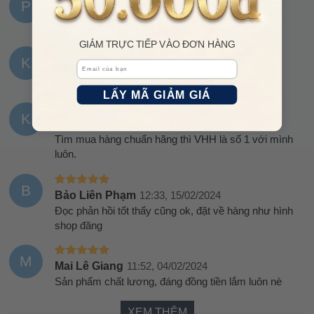
P
Phan đức
12:21, 29/02/2024
Xịn xò gì đâu ý….. lần đầu mua hàng mà ưng quá
GIẢM TRỰC TIẾP VÀO ĐƠN HÀNG
K
Email
Khải Hoàng
20:47, 18/02/2024
Shop tư vấn chu đáo, đã mua ở shop lần thứ 3
LẤY MÃ GIẢM GIÁ
K
Khuyên Phạm
16:15, 18/02/2024
Tìm mua hàng chuẩn hãng thì VHH là số 1 với mình
luôn.
B
Bảo Liên Phạm
12:33, 15/02/2024
Đọc phản hồi tốt thấy cũng ok, đặt về hàng như hình
shop đăng
M
Mai Lê Giang
11:52, 04/02/2024
Sản phẩm chất lương, đáng đồng tiền lắm luôn nè
XEM THÊM