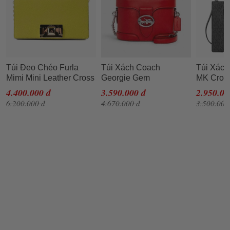
Túi Đeo Chéo Furla
Túi Xách Coach
Túi Xách
Mimi Mini Leather Cross
Georgie Gem
MK Cros
Body Bag DNV Lime
Crossbody Red Pebble
Messenge
4.400.000 đ
3.590.000 đ
2.950.00
Jade Màu Vàng
Leather Shoulder Purse
Medium 
6.200.000 đ
4.670.000 đ
3.500.000
5503 Màu Đỏ
Signatur
Satchel 