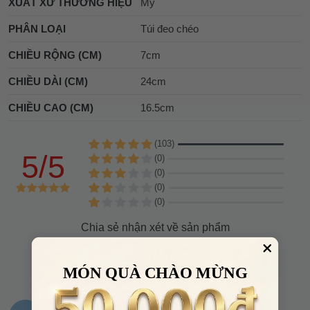
XUẤT XỨ THƯƠNG HIỆU
Mỹ
PHÂN LOẠI
Túi đeo chéo
CHIỀU RỘNG (CM)
7cm
CHIỀU DÀI (CM)
24cm
CHIỀU CAO (CM)
16.5cm
(103)
5/5
(0)
(0)
(0)
(0)
Chia sẻ nhận xét về sản phẩm
VIẾT NHẬN XÉT
MÓN QUÀ CHÀO MỪNG