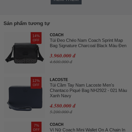
Sản phẩm tương tự
COACH
14%
Túi Đeo Chéo Nam Coach Sprint Map
OFF
Bag Signature Charcoal Black Màu Đen
3.960.000 đ
4.600.000 đ
LACOSTE
12%
Túi Cầm Tay Nam Lacoste Men's
OFF
Chantaco Piqué Bag NH2922 - 021 Màu
Xanh Navy
4.580.000 đ
5.200.000 đ
COACH
7%
Ví Nữ Coach Mini Wallet On A Chain In
OFF