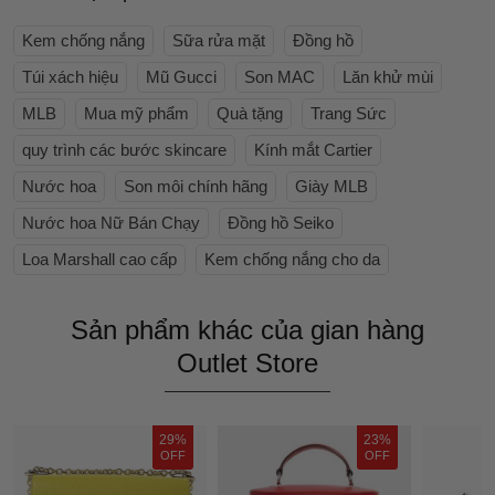
Kem chống nắng
Sữa rửa mặt
Đồng hồ
Túi xách hiệu
Mũ Gucci
Son MAC
Lăn khử mùi
MLB
Mua mỹ phẩm
Quà tặng
Trang Sức
quy trình các bước skincare
Kính mắt Cartier
Nước hoa
Son môi chính hãng
Giày MLB
Nước hoa Nữ Bán Chạy
Đồng hồ Seiko
Loa Marshall cao cấp
Kem chống nắng cho da
Sản phẩm khác của gian hàng
Outlet Store
29%
23%
OFF
OFF