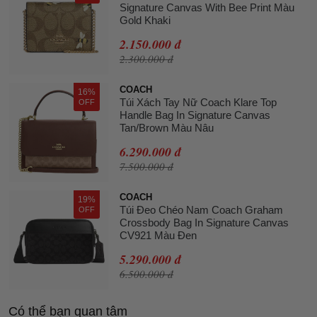
Signature Canvas With Bee Print Màu
Gold Khaki
2.150.000 đ
2.300.000 đ
COACH
16%
Túi Xách Tay Nữ Coach Klare Top
OFF
Handle Bag In Signature Canvas
Tan/Brown Màu Nâu
6.290.000 đ
7.500.000 đ
COACH
19%
Túi Đeo Chéo Nam Coach Graham
OFF
Crossbody Bag In Signature Canvas
CV921 Màu Đen
5.290.000 đ
6.500.000 đ
Có thể bạn quan tâm