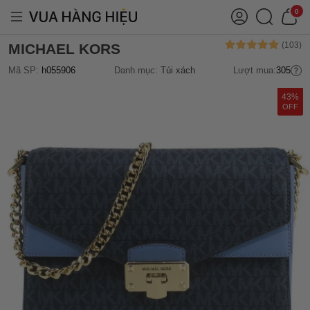
0
MICHAEL KORS
Mã SP:
h055906
Danh mục:
Túi xách
Lượt mua:
305
43%
OFF